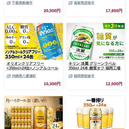
千葉県船橋市
滋賀県彦根市
箱 おすすめ 人気 ギフト 贈答
芽 ホップ 麦酒 Beer 缶ビール
24 ケース
350ml 24缶 キリンビール アル
20,500円
17,800円
コール 滋賀県 彦根市
オリオンクリアフリー
キリン 淡麗 グリーンラベル
<350ml×24缶>ノンアルコール
350ml 24本 糖質オフ 福岡工場
ビール - ノンアルコール オリオ
産 お酒 ビール キリンビール 発
沖縄県八重瀬町
福岡県朝倉市
ン クリア フリー プリン体ゼロ
泡酒 送料無料 ギフト 内祝い ケ
糖質ゼロ カロリーゼロ 爽快な
ース
10,300円
12,000円
うまさ 炭酸 350ml 24缶 スッキ
リ 飲みやすい おすすめ 沖縄県
八重瀬町【価格改定YF】