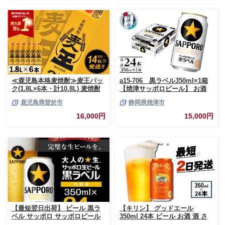
≪鹿児島本格麦焼酎≫麦王パッ
a15-706 黒ラベル350ml×1箱
ク(1.8L×6本・計10.8L) 麦焼酎
【焼津サッポロビール】 お酒
お酒 セット【岩川醸造】A393-
ビール 缶ビール アルコール サ
鹿児島県曽於市
静岡県焼津市
v02
ッポロ サッポロビール 黒ラベ
ル 350ml 24缶 焼津
16,000円
15,000円
【最短翌日出荷】 ビール 黒ラ
【キリン】 グッドエール
ベル サッポロ サッポロビール
350ml 24本 ビール お酒 酒 さ
350ml 24本 酒 お酒 1ケース 1
け キリン 麒麟 KIRIN エール 麦