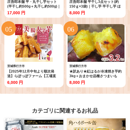
庄吾郎本舗 平・丸干し芋セット
庄吾郎本舗 平干し3点セット(約
(平干し約500g＋丸干し約500g)｜
150ｇ×3袋)｜干し芋 平干し芋 ほ
干し芋 平干し芋 丸干し芋 ほしい
しいも ほし芋 セット 紅はるか 熟
17,000 円
8,000 円
も ほし芋 セット 紅はるか 熟成紅
成紅はるか さつまいも サツマイ
はるか さつまいも サツマイモ 食
モ 無添加 健康 茨城県 行方市 人気
べ比べ 無添加 健康 茨城県 行方市
送料無料(EV-2)
人気 送料無料(EV-3)
茨城県行方市
茨城県行方市
【2025年12月中旬より順次発
★訳あり★紅はるか冷凍焼き芋約
送】らぽっぽファーム【工場直
3kg＋おまかせ品種さつまいも
送】美腸大学いも 1kg｜さつまい
合計約3.2kg｜さつまいも サツマ
6,000 円
8,000 円
も 大学芋 芋 サツマイモ だいがく
イモ さつま芋 焼き芋 やきいも 冷
いも スイーツ お菓子 冷凍 美腸大
凍 冷凍焼き芋 訳あり 訳アリ 紅は
学芋 人気 送料無料 茨城県 行方市
るか 茨城県 行方市(EY-25)
らぽっぽファーム(CQ-19)
カテゴリに関連するお礼品