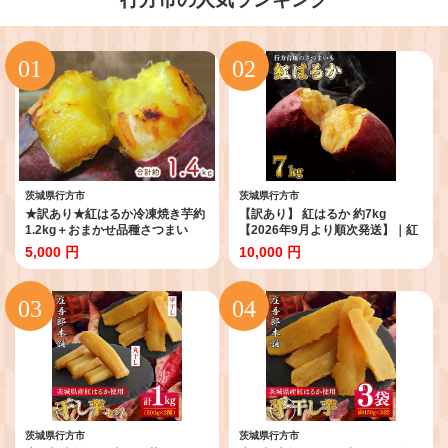
茨城県行方市
茨城県行方市
★訳あり★紅はるか冷凍焼き芋約
【訳あり】 紅はるか 約7kg
1.2kg＋おまかせ品種さつまい
【2026年9月より順次発送】｜紅
も 合計約1.4kg｜さつまいも サ
はるか 無選別 先行予約 行方台地
5,000 円
10,000 円
ツマイモ さつま芋 焼き芋 やきい
さつまいも 茨城県(CU-55-7)
も 冷凍 冷凍焼き芋 訳あり 訳アリ
紅はるか 茨城県 行方市(EY-26)
茨城県行方市
茨城県行方市