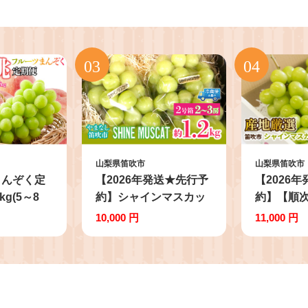
山梨県笛吹市
山梨県笛吹市
まんぞく定
【2026年発送★先行予
【2026
g(5～8
約】シャインマスカッ
約】【順次
ンマスカッ
ト2号箱 約1.2kg（2
厳選シャ
10,000 円
11,000 円
(2～3房)
～3房入） 214-001-26y
ト1.2kg～
定期便 桃 シ
～3房）※
ット 山梨
送不可※ 10
 果物 く
sku03-
イン シャイ
マスカット