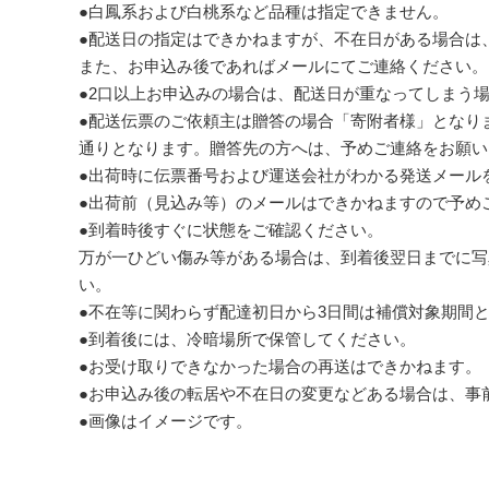
●白鳳系および白桃系など品種は指定できません。
●配送日の指定はできかねますが、不在日がある場合は
また、お申込み後であればメールにてご連絡ください。
●2口以上お申込みの場合は、配送日が重なってしまう
●配送伝票のご依頼主は贈答の場合「寄附者様」となり
通りとなります。贈答先の方へは、予めご連絡をお願い
●出荷時に伝票番号および運送会社がわかる発送メール
●出荷前（見込み等）のメールはできかねますので予め
●到着時後すぐに状態をご確認ください。
万が一ひどい傷み等がある場合は、到着後翌日までに写
い。
●不在等に関わらず配達初日から3日間は補償対象期間
●到着後には、冷暗場所で保管してください。
●お受け取りできなかった場合の再送はできかねます。
●お申込み後の転居や不在日の変更などある場合は、事
●画像はイメージです。