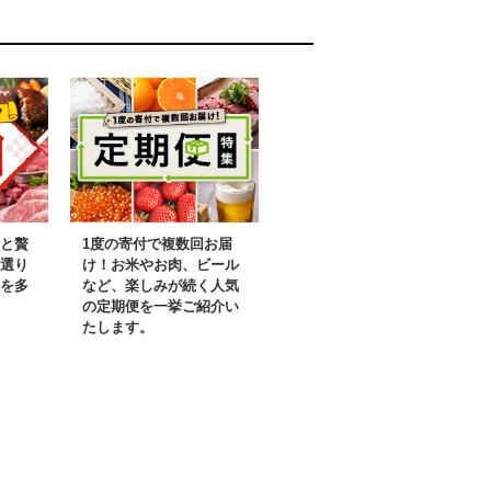
ルーツ 果物
萄 大粒 シャ
ット おすす
ンマスカット
ト 産地 笛吹
ンマスカット
 国産 ぶどう
 シャイン｜
と贅
1度の寄付で複数回お届
選り
け！お米やお肉、ビール
を多
など、楽しみが続く人気
の定期便を一挙ご紹介い
たします。