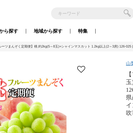
から
探す
地域から
探す
特集
ーツまんぞく定期便】桃 約2kg(5～8玉)×シャインマスカット 1.2kg以上(2～3房) 126-0
山
【
玉
1
県
イ
吹