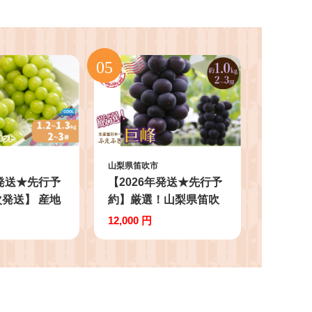
山梨県笛吹市
年発送★先行予
【2026年発送★先行予
発送】 産地
約】厳選！山梨県笛吹
インマスカッ
市産 巨峰 約1.0kg（2～
12,000 円
1.3kg（2房
3房） 156-011-26y
沖縄・離島配
6-003-
26y｜シャイン
 発送 笛吹市