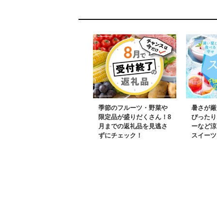
萄 シャインマスカット
ンマスカット
おすすめ 新鮮 贈答 ギ
おすすめ 山梨
フト 笛吹市 山梨 シャ
インマスカット 笛吹 葡
萄 国産 ぶどう 人気 国
産 高級 くだもの ラン
キング
季節のフルーツ・野菜や
暑さが厳
限定品が盛りだくさん！8
ぴったり
月までの返礼品を見逃さ
ーなど涼
ずにチェック！
スイーツ