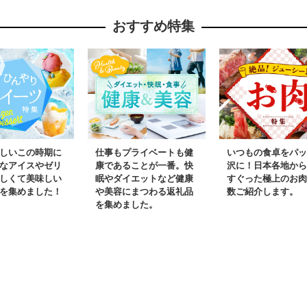
 新鮮 人気
山梨県 フ
おすすめ特集
 笛吹市 |
ぶどう 葡
インマスカ
め シャイ
贈答 ギフ
市 シャイ
笛吹 葡萄
人気 国産
しいこの時期に
仕事もプライベートも健
いつもの食卓をパッ
なアイスやゼリ
康であることが一番。快
沢に！日本各地から
しくて美味しい
眠やダイエットなど健康
すぐった極上のお肉
を集めました！
や美容にまつわる返礼品
数ご紹介します。
を集めました。