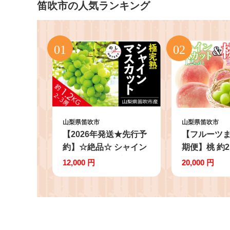
笛吹市の人気ランキング
山梨県笛吹市
山梨県笛吹市
【2026年発送★先行予
【フルーツ
約】☆絶品☆ シャイン
期便】桃 約2k
マスカット 2-3房約
玉)×シャイ
12,000 円
20,000 円
1.2kg 090-004-26y | シ
ト 1.2kg以上
ャインマスカット 発送
126-025 | 
丸章青果 笛吹市 山梨
ャインマスカ
山梨県 種なし 完熟 フ
県産 フルーツ
ルーツ 果物 ぶどう 葡
だもの シャ