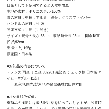
日傘としても使用できる全天候型雨傘
生地の素材：ポリエステル 100%
骨の材質：中棒：アルミ 親骨：グラスファイバー
ハンドルの材質：竹 製
開閉方式：手動（手開き）
サイズ：親骨の長さ:55cm 収納時全長:25cm 開傘時直
径:約92cm
重 量：約 195g
原産国：日本製
■お礼品の内容について
・メンズ 雨傘 ミニ傘 392201 先染め チェック柄 日本製 ネ
イビーXブルー[1点]
原産地:国内/製造地:奈良県磯城郡田原本町
■注意事項/その他
※商品の撮影には最大限注意を払っておりますが、閲覧時
のモニター環境によりましては実際の商品と若干違うお色