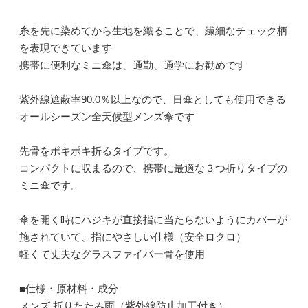
糸を先に染めてから生地を織ることで、繊細なチェック柄
を表現できています
携帯に便利なミニ傘は、通勤、通学にお勧めです
紫外線遮蔽率90.0％以上なので、日傘としても使用できる
オールシーズン全天候型メンズ傘です
先骨をポキポキ折るタイプです。
コンパクトに収まるので、携帯に最適な３つ折りタイプの
ミニ傘です。
傘を開く時にハジキが直接指に当たらないようにカバーが
施されていて、指にやさしい仕様（安全ロクロ）
軽くて丈夫なグラスファイバー骨を使用
■仕様・原材料・成分
メンズ 折りたたみ雨（紫外線防止加工付き）