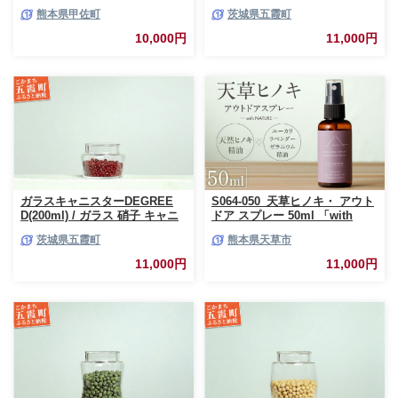
産 熊本県産 切り花 15～20本 イ
スター DEGREE ハンドメイド
熊本県甲佐町
茨城県五霞町
ンテリア 虫よけ作用 人気 おす
耐熱 一生もの 職人 こだわり
すめ 熊本県 甲佐町
JIDA デザインミュージアムセ
10,000円
11,000円
レクション 茨城県 五霞町
ガラスキャニスターDEGREE
S064-050_天草ヒノキ・ アウト
D(200ml) / ガラス 硝子 キャニ
ドア スプレー 50ml 「with
スター DEGREE ハンドメイド
NATURE」
茨城県五霞町
熊本県天草市
耐熱 一生もの 職人 こだわり
JIDA デザインミュージアムセ
11,000円
11,000円
レクション 茨城県 五霞町