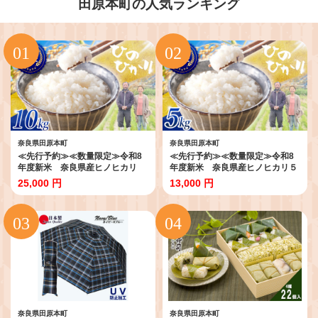
田原本町の人気ランキング
奈良県田原本町
奈良県田原本町
≪先行予約≫≪数量限定≫令和8
≪先行予約≫≪数量限定≫令和8
年度新米 奈良県産ヒノヒカリ
年度新米 奈良県産ヒノヒカリ５
10kg ／ ひのひかり 白米 国産 ご
kg ／ ひのひかり 白米 国産 ご飯
25,000 円
13,000 円
飯 ごはん ヒロちゃんファーム 米
ごはん ヒロちゃんファーム 米 精
精米 新米 減農薬栽培 奈良県 田原
米 新米 減農薬栽培 奈良県 田原本
本町
町
奈良県田原本町
奈良県田原本町