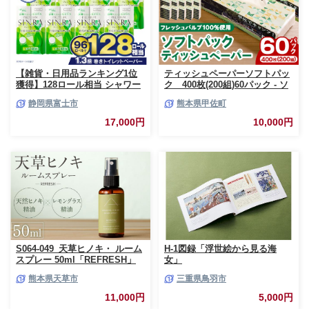
【雑貨・日用品ランキング1位
ティッシュペーパーソフトパッ
獲得】128ロール相当 シャワー
ク 400枚(200組)60パック - ソ
トイレに最適 トイレットペーパ
フトパック ティッシュ ペーパ
静岡県富士市
熊本県甲佐町
ー ダブル プレミアムシンラ 96
ー 生活用品 雑貨 日用品 必需品
ロール (12R×8パック) 配達時間
紙 常備品 まとめ買い 備蓄 防災
17,000円
10,000円
指定可能 1.3倍巻き トイレット
ストック 熊本県 甲佐町【ZC】
ペーパー 日用品 トイレットペ
【価格改定XB】
ーパー 生活用品 トイレットペ
ーパー 人気 おすすめ [sf001-
012]
S064-049_天草ヒノキ・ ルーム
H-1図録「浮世絵から見る海
スプレー 50ml「REFRESH」
女」
熊本県天草市
三重県鳥羽市
11,000円
5,000円