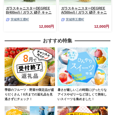
ガラスキャニスターDEGREE
ガラスキャニスターDEGREE
B(400ml) / ガラス 硝子 キャニ
A(500ml) / ガラス 硝子 キャニ
スター DEGREE ハンドメイド
スター DEGREE ハンドメイド
茨城県五霞町
茨城県五霞町
耐熱 一生もの 職人 こだわり
耐熱 一生もの 職人 こだわり
JIDA デザインミュージアムセ
JIDA デザインミュージアムセ
12,000円
12,000円
レクション 茨城県 五霞町
レクション 茨城県 五霞町
おすすめ特集
季節のフルーツ・野菜や限定品が盛
暑さが厳しいこの時期にぴったりな
りだくさん！8月までの返礼品を見
アイスやゼリーなど涼しくて美味し
逃さずにチェック！
いスイーツを集めました！