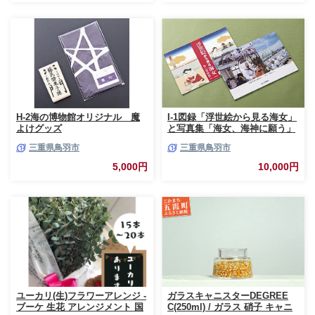
H-2海の博物館オリジナル 魔
I-1図録「浮世絵から見る海女」
よけグッズ
と写真集「海女、海神に願う」
三重県鳥羽市
三重県鳥羽市
5,000円
10,000円
ユーカリ(生)フラワーアレンジ -
ガラスキャニスターDEGREE
ブーケ 生花 アレンジメント 国
C(250ml) / ガラス 硝子 キャニ