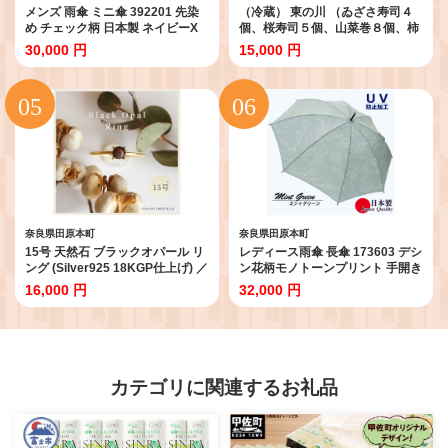
メンズ 雨傘 ミニ傘 392201 先染
（冷蔵） 東の川 （ゐざさ寿司４
め チェック柄 日本製 ネイビーX
個、桜寿司５個、山菜巻８個、柿
ブルー ／ 折り畳み まちづくり観
の葉寿司（さば）５個） ／ すし
30,000 円
15,000 円
光振興機構 折りたたみ UV防止加
サバ 鯖 奈良名物 ご当地グルメ 食
工 紫外線対策 全天候型 奈良県 田
べ比べ 中谷本舗 お取り寄せグル
原本町
メ 郷土料理 奈良県 田原本町
奈良県田原本町
奈良県田原本町
15号 天然石 ブラックオパール リ
レディース雨傘 長傘 173603 デシ
ング (Silver925 18KGP仕上げ) ／
ン花柄モノトーンプリント 手開き
おしゃれ ペアリング イエロー
日本製 ミントグリーン ／ UVカッ
16,000 円
32,000 円
Maco アクセサリー シルバー ヘア
ト まちづくり観光振興機構 UV防
ライン加工 プレゼント 奈良県 田
止加工 紫外線対策 全天候型 奈良
原本町
県 田原本町
カテゴリに関連するお礼品