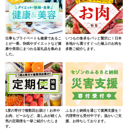
仕事もプライベートも健康であるこ
いつもの食卓をパッと贅沢に！日本
とが一番。快眠やダイエットなど健
各地から選りすぐった極上のお肉を
康や美容にまつわる返礼品を集めま
多数ご紹介します。
した。
1度の寄付で複数回お届け！お米や
ふるさと納税を通じて復興支援を！
お肉、ビールなど、楽しみが続く人
代理寄付も受付中です。温かいご支
気の定期便を一挙ご紹介いたしま
援、お待ちしております。
す。