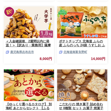
＜入金確認後、2週間以内に発
ポテトチップス 北海道 ふらの
送！＞【訳あり・業務用】薩摩
産 ふらのっち 24袋 うすしお ふ
おいも棒セット 計
らの農業協同組合 じゃがいも
鹿児島県志布志市
北海道南富良野町
1.8kg(900g×2袋) p8-142-2w
スナック スナック菓子 ポテト
チップ チップス ポテト 芋 菓子
8,000円
14,000円
お菓子 おやつ 箱 農協 ギフト
お土産 ふらのッち ジャガイモ
【ゆっくり選べるカタログ】 別
こだわりの 焼き菓子 詰め合わ
海町 あとからセレクト 【ふる
せ 8種類 セット お菓子 焼菓子