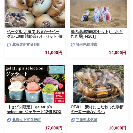
ベーグル 北海道 おまかせベー
海の琥珀糖(6本セット) おも
グル 10個 詰め合わせ セット 個
むき屋[H4201]
包装 小分け 食べ比べ パン 天然
北海道南富良野町
福岡県福津市
酵母 天然酵母パン ナッツ チョ
コ チーズ レーズン いちじく ベ
11,000円
14,000円
ーコン ソーセージ キャラメル
ゴマ 甘納豆 全粒粉 くるみ
【セゾン限定】 gelatrip's
OT-01 素材にこだわった季節
selection ジェラート12個 BOX
の一期一会なおやつ
北海道 上富良野町 アイス アイ
北海道上富良野町
三重県多気町
スクリーム ジェラート デザー
ト ギフト 贈呈 贈り物 ミルク
17,000円
10,000円
生乳 牛乳 お菓子 スイーツ 冷凍