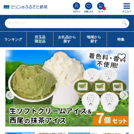
0
メニュー
ログイン
お気に入り
カート
目玉品
お礼品から
地域から
ランキング
特集
限定品
探す
探す