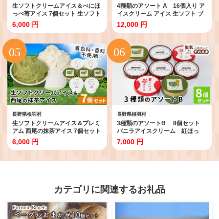
生ソフトクリームアイス＆べにほ
4種類のアソート A 16個入り ア
っぺ苺アイス 7個セット 生ソフト
イスクリーム アイス 生ソフト ブ
クリームアイス 紅ほっぺ いち
ルーベリー 稲武 紅ほっぺ 苺 いち
6,000 円
12,000 円
ご アイスクリーム ソフトクリ
ご 紅ほっぺいちご 西尾抹茶 抹茶
ーム スイーツ デザート 根羽村
牛乳 アイス ミルク 根羽村 ネバー
ネバーランド 6000円
ランド 12000円
長野県根羽村
長野県根羽村
生ソフトクリームアイス＆プレミ
3種類のアソートB 8個セット
アム 西尾の抹茶アイス 7個セット
バニラアイスクリーム 紅ほっ
生ソフトクリームアイス ミルクア
ぺ 西尾の抹茶 いちご アイス
6,000 円
7,000 円
イス 牛乳アイス 西尾 抹茶 根羽村
クリーム ソフトクリーム スイ
ネバーランド 6000円
ーツ デザート 根羽村 ネバーラ
ンド 7000円
カテゴリに関連するお礼品