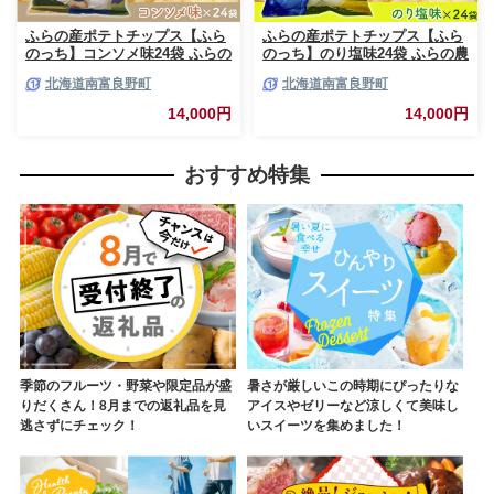
ふらの産ポテトチップス【ふら
ふらの産ポテトチップス【ふら
のっち】コンソメ味24袋 ふらの
のっち】のり塩味24袋 ふらの農
農業協同組合(南富良野町) ジャ
業協同組合(南富良野町) ジャガ
北海道南富良野町
北海道南富良野町
ガイモ コンソメ 芋 菓子 スナッ
イモ のり塩 芋 菓子 スナック
ク じゃがいも お菓子 ポテチ 1
じゃがいも お菓子 ポテチ 1箱
14,000円
14,000円
箱
おすすめ特集
季節のフルーツ・野菜や限定品が盛
暑さが厳しいこの時期にぴったりな
りだくさん！8月までの返礼品を見
アイスやゼリーなど涼しくて美味し
逃さずにチェック！
いスイーツを集めました！