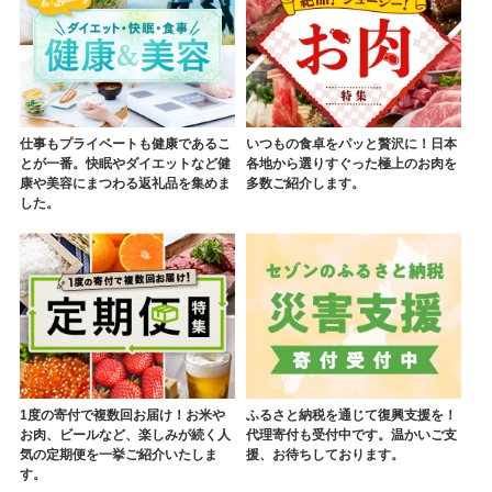
仕事もプライベートも健康であるこ
いつもの食卓をパッと贅沢に！日本
とが一番。快眠やダイエットなど健
各地から選りすぐった極上のお肉を
康や美容にまつわる返礼品を集めま
多数ご紹介します。
した。
1度の寄付で複数回お届け！お米や
ふるさと納税を通じて復興支援を！
お肉、ビールなど、楽しみが続く人
代理寄付も受付中です。温かいご支
気の定期便を一挙ご紹介いたしま
援、お待ちしております。
す。