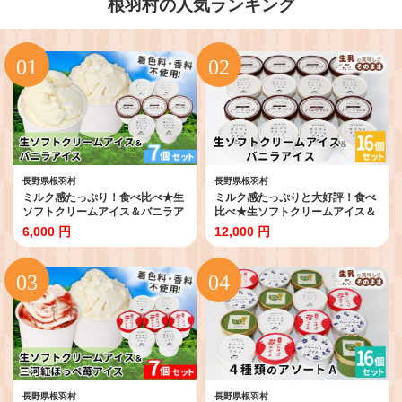
根羽村の人気ランキング
長野県根羽村
長野県根羽村
ミルク感たっぷり！食べ比べ★生
ミルク感たっぷりと大好評！食べ
ソフトクリームアイス＆バニラア
比べ★生ソフトクリームアイス＆
イスクリーム 7個セット アイスク
バニラアイスクリーム 16個セッ
6,000 円
12,000 円
リーム 牛乳 ミルク アイス 生乳 搾
ト アイスクリーム アイス バニ
りたて バニラ マダガスカル産 バ
ラ 生乳 牛乳 ミルク 根羽村 ネバ
ニラビーンズ 濃厚 根羽村 ネバー
ーランド 12000円
ランド 6000円
長野県根羽村
長野県根羽村