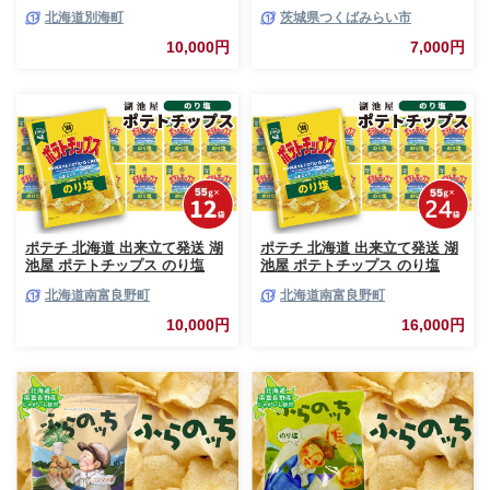
さとギフト】 寄附1万円相当 あ
スイーツ 洋菓子 [BZ03-NT]
北海道別海町
茨城県つくばみらい市
とから選べる！ ギフト いくら
ほたて 海鮮 牛肉 ケーキ アイス
10,000円
7,000円
【BY0000010】（ 後から選べ
る カタログ カタログポイント
カタログギフト あとからカタロ
グ あとからカタログポイント
あとからカタログギフト ふるさ
と納税 ）
ポテチ 北海道 出来立て発送 湖
ポテチ 北海道 出来立て発送 湖
池屋 ポテトチップス のり塩
池屋 ポテトチップス のり塩
55g×12袋 南富良野町振興公社
55g×24袋 南富良野町振興公社
北海道南富良野町
北海道南富良野町
じゃがいも スナック スナック
じゃがいも スナック スナック
菓子 ポテトチップ チップス ポ
菓子 ポテトチップ チップス ポ
10,000円
16,000円
テト 芋 菓子 お菓子 おやつ 大
テト 芋 菓子 お菓子 おやつ 大
容量 箱 元祖 ジャガイモ コイケ
容量 箱 元祖 ジャガイモ コイケ
ヤ 富良野
ヤ 富良野