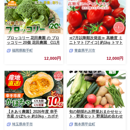
ブロッコリー 花田農園 の ブロ
≪7月以降順次発送≫ 高糖度 ミ
ッコリー 20個 花田農園 《11月
ニトマト [アイコ] 約1kg トマト
上旬-3月末頃出荷》福岡県 鞍手
とまと プチトマト 高品質 野菜
福岡県鞍手町
青森県平川市
町 ぶろっこりー 野菜 ブロッコ
やさい 減農薬 お取り寄せ 青森
リー 産地直送 送料無料
県 平川市 平川 【hi-0016-003】
12,000円
12,000円
【きあり農園】2026年度 幸手
旬の朝採れお野菜おまかせセッ
市産 かぼちゃ 約10kg - カボチ
ト - 野菜セット 野菜詰め合わせ
ャ 南瓜 くり大将 くり将軍 産地
新鮮 フレッシュ 旬の野菜 朝採
埼玉県幸手市
熊本県甲佐町
直送 野菜 ベジタブル 美味しい
れ 国産 熊本県産 お任せ 何が入