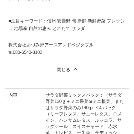
■注目キーワード：信州 安曇野 旬 新鮮 新鮮野菜 フレッシ
ュ 地場産 自然の恵み とれたて サラダ
株式会社あづみ野アースアンドベジタブル
℡080-6540-3102
閉じる
内容
サラダ野菜ミックスパック：（サラダ
野菜120ｇ＋ミニ果菜orミニ根菜、また
はサラダ野菜のみ140g）×４パック
（リーフレタス、サニーレタス、ロメ
イン、ハンサムレタス、ルッコラ、サ
ラダケール、スイスチャード、赤水
菜、トレビス、壬生菜、ラディッシ