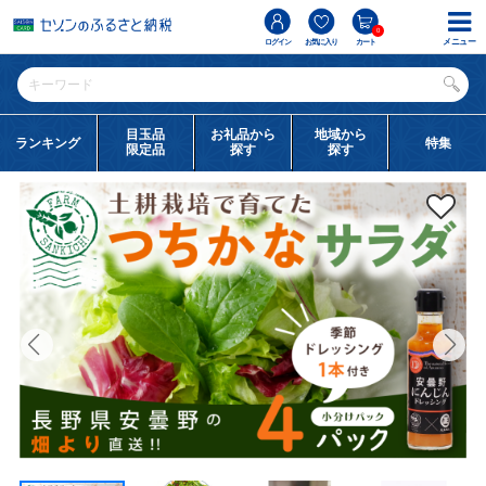
0
メニュー
ログイン
お気に入り
カート
目玉品
お礼品から
地域から
ランキング
特集
限定品
探す
探す