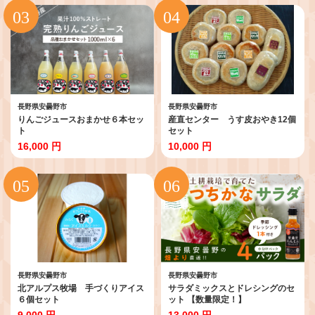
長野県安曇野市
長野県安曇野市
りんごジュースおまかせ６本セッ
産直センター うす皮おやき12個
ト
セット
16,000 円
10,000 円
長野県安曇野市
長野県安曇野市
北アルプス牧場 手づくりアイス
サラダミックスとドレシングのセ
６個セット
ット 【数量限定！】
9,000 円
13,000 円