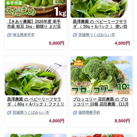
【きあり農園】2026年度 幸手
黒澤農園 の ベビーリーフサラ
市産 枝豆 1kg - 朝採り えだ豆
ダ （ 50g × 6パック ） 使い切
エダマメ 産地直送 野菜 ベジタ
りサイズ ベビーリーフ サラダ
埼玉県幸手市
茨城県つくばみらい市
ブル 美味しい おいしい 豆 ずん
生野菜 食べやすい 若葉 使い切
だ おつまみ 晩酌 枝豆ご飯 おす
り 旬 新鮮 国産 彩り 大容量
5,000円
4,000円
すめ 送料無料 埼玉県 幸手市
[DS01-NT]
黒澤農園 の ベビーリーフサラ
ブロッコリー 花田農園 の ブロ
ダ （ 80g × 4パック ）ファミリ
ッコリー 10個 花田農園 《11月
ーサイズ ベビーリーフ サラダ
上旬-3月末頃出荷》福岡県 鞍手
茨城県つくばみらい市
福岡県鞍手町
生野菜 食べやすい 若葉 ファミ
町 ぶろっこりー 野菜 ブロッコ
リー 旬 新鮮 国産 彩り 大容量
リー 産地直送 送料無料
4,000円
8,500円
[DS02-NT]