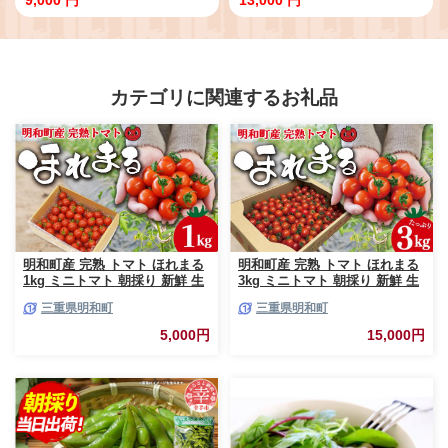
カテゴリに関連するお礼品
明和町産 完熟 トマト ほれまる
明和町産 完熟 トマト ほれまる
1kg ミニトマト 朝採り 新鮮 生
3kg ミニトマト 朝採り 新鮮 生
鮮 野菜 あっさり
鮮 野菜 あっさり
三重県明和町
三重県明和町
5,000円
15,000円