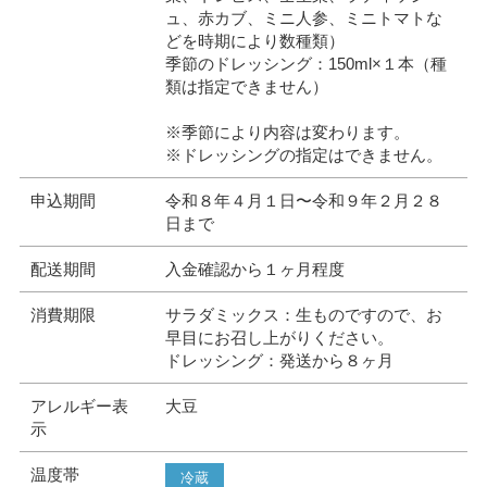
ュ、赤カブ、ミニ人参、ミニトマトな
どを時期により数種類）
季節のドレッシング：150ml×１本（種
類は指定できません）
※季節により内容は変わります。
※ドレッシングの指定はできません。
申込期間
令和８年４月１日〜令和９年２月２８
日まで
配送期間
入金確認から１ヶ月程度
消費期限
サラダミックス：生ものですので、お
早目にお召し上がりください。
ドレッシング：発送から８ヶ月
アレルギー表
大豆
示
温度帯
冷蔵