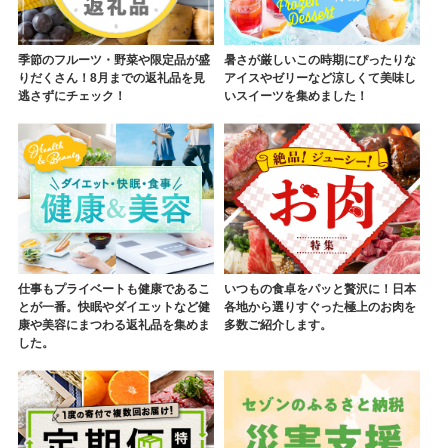
季節のフルーツ・野菜や限定品が盛
暑さが厳しいこの時期にぴったりな
りだくさん！8月までの返礼品を見
アイスやゼリーなど涼しくて美味し
逃さずにチェック！
いスイーツを集めました！
仕事もプライベートも健康であるこ
いつもの食卓をパッと贅沢に！日本
とが一番。快眠やダイエットなど健
各地から選りすぐった極上のお肉を
康や美容にまつわる返礼品を集めま
多数ご紹介します。
した。