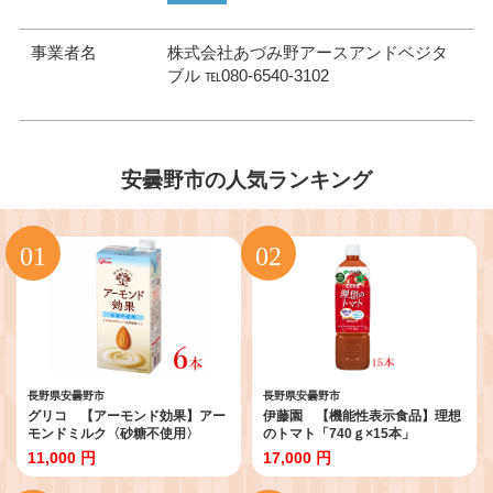
事業者名
株式会社あづみ野アースアンドベジタ
ブル ℡080-6540-3102
安曇野市の人気ランキング
長野県安曇野市
長野県安曇野市
グリコ 【アーモンド効果】アー
伊藤園 【機能性表示食品】理想
モンドミルク〈砂糖不使用〉
のトマト「740ｇ×15本」
「1000ml×６本」
11,000 円
17,000 円