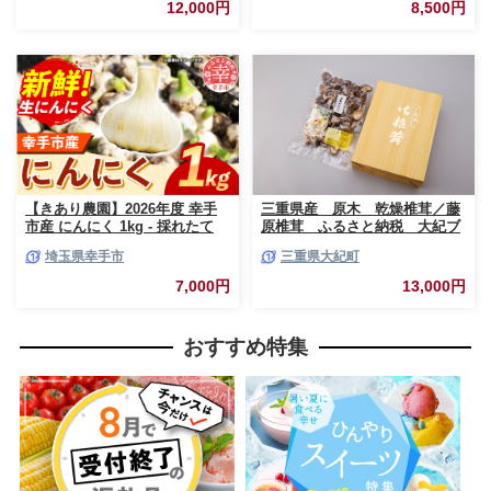
おいしい 緑黄色野菜 大容量 国
っているかはお楽しみ 7種類前
12,000円
8,500円
産 おすすめ 送料無料 埼玉県 幸
後 おすすめ 熊本県 甲佐町【価
手市
格改定】
【きあり農園】2026年度 幸手
三重県産 原木 乾燥椎茸／藤
市産 にんにく 1kg - 採れたて
原椎茸 ふるさと納税 大紀ブ
ニンニク ガーリック 産地直送
ランド お取り寄せグルメ キ
埼玉県幸手市
三重県大紀町
野菜 ベジタブル 美味しい おい
ノコ きのこ 三重県 大紀町
しい 根菜 スタミナ 大蒜 生にん
7,000円
13,000円
にく 国産 おすすめ 送料無料 埼
玉県 幸手市
おすすめ特集