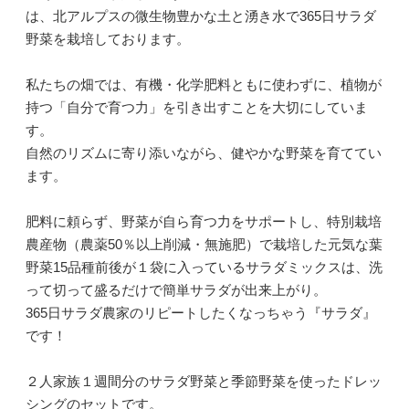
は、北アルプスの微生物豊かな土と湧き水で365日サラダ
野菜を栽培しております。
私たちの畑では、有機・化学肥料ともに使わずに、植物が
持つ「自分で育つ力」を引き出すことを大切にしていま
す。
自然のリズムに寄り添いながら、健やかな野菜を育ててい
ます。
肥料に頼らず、野菜が自ら育つ力をサポートし、特別栽培
農産物（農薬50％以上削減・無施肥）で栽培した元気な葉
野菜15品種前後が１袋に入っているサラダミックスは、洗
って切って盛るだけで簡単サラダが出来上がり。
365日サラダ農家のリピートしたくなっちゃう『サラダ』
です！
２人家族１週間分のサラダ野菜と季節野菜を使ったドレッ
シングのセットです。