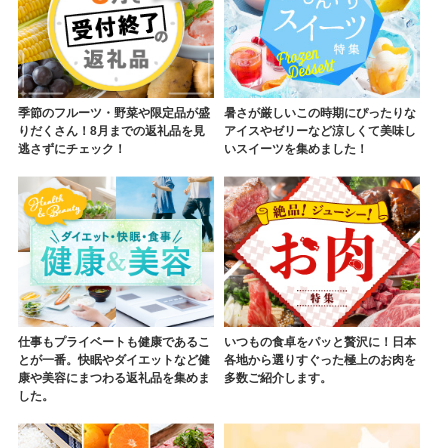
季節のフルーツ・野菜や限定品が盛
暑さが厳しいこの時期にぴったりな
りだくさん！8月までの返礼品を見
アイスやゼリーなど涼しくて美味し
逃さずにチェック！
いスイーツを集めました！
仕事もプライベートも健康であるこ
いつもの食卓をパッと贅沢に！日本
とが一番。快眠やダイエットなど健
各地から選りすぐった極上のお肉を
康や美容にまつわる返礼品を集めま
多数ご紹介します。
した。