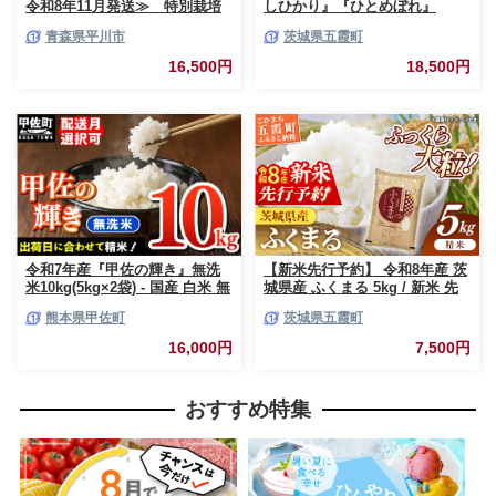
令和8年11月発送≫ 特別栽培
しひかり』『ひとめぼれ』
米 はれわたり玄米10kg【青森
10kg (各5kg×1袋ずつ) 米 お米
青森県平川市
茨城県五霞町
県 平川市】
白米 コメ こめ 食べ比べセット
コシヒカリ ひとめぼれ 先行予
16,500円
18,500円
約 2026年 人気 家計応援 単一米
茨城県 五霞町
令和7年産『甲佐の輝き』無洗
【新米先行予約】 令和8年産 茨
米10kg(5kg×2袋) - 国産 白米 無
城県産 ふくまる 5kg / 新米 先
洗米 お米 ブレンド米 複数原料
行受付 先行予約 2026年 米 お米
熊本県甲佐町
茨城県五霞町
米 訳あり 厳選 マイスター 生活
精米 特A米 特A 特A評価 旨味
応援 ひのひかり 森のくまさん
安心 美味しい 茨城県 五霞町
16,000円
7,500円
おすすめ 熊本県 甲佐町【価格
改定ZL】
おすすめ特集