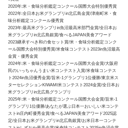
2020年:米・食味分析鑑定コンクール国際大会特別優秀賞
2022年:全日本お米グランプリin北広島金賞/津南町米・食
味分析鑑定コンクール優秀賞
2023年:最高米グランプリin魚沼最高米部門金賞/全日本お
米グランプリin北広島銀賞/食べるJAPAN美食アワード
2023継承すべき和の食セット賞/米・食味分析鑑定コンク
ール国際大会特別優秀賞/米食味コンテスト2023in魚沼最高
金賞・優秀金賞
2024年:米・食味分析鑑定コンクール国際大会金賞/大阪府
民のいっちゃんうまい米コンテスト入賞/米食味コンテス
ト2024in魚沼優秀金賞/旨米-1グランプリ1位優勝/東京米ス
ターセレクションKIWAMI米コンテスト2024金賞/全日本お
米グランプリin北広島グランプリ
2025年:米・食味分析鑑定コンクール国際大会金賞/旨米-1
グランプリ1位優勝/あなたが選ぶ日本一おいしい米コンテ
ストin庄内町優秀金賞/食べるJAPAN美食アワード2025認
定/全日本お米グランプリin北広島銀賞/お米日本一コンテ
ストinしずおか最高金賞/米食味コンテスト2025in魚沼金賞