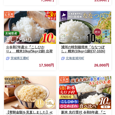
7,500円
15,000円
すめ 熊本県 甲佐町【価格改定
ZO】
☆令和7年産☆『こしひか
浦河の特別栽培米「ななつぼ
り』 精米10kg(5kg×2袋) 出荷
し」精米(10kg×1袋)[37-1026]
日に合わせて精米 コシヒカリ
茨城県五霞町
北海道浦河町
米 お米 10kg コメ こめ 人気 銘
柄 家計応援 中山産業 家庭用 茨
17,500円
26,000円
城県産 茨城県 五霞町【価格変
更AB】
【寄附金額を見直しました】≪
新米 先行受付 令和8年産 『こ