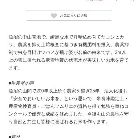
お気に入りに追加
魚沼の中山間地で、綺麗な水で丹精込め育てたコシヒカ
リ。農薬を抑え土壌検査に基づき有機肥料を投入。農薬抑
制で虫を目掛けツバメが飛ぶ姿が名前の由来です。2m以
上の雪に覆われる豪雪地帯の伏流水が美味しいお米を育て
ます。
■生産者の声
魚沼の山間で200年以上続く農家を継ぎ25年。法人化後も
「安全でおいしいお米を」という思いで、米食味鑑定士・
農産物検査員・ごはんソムリエの資格を得て勉強を重ねコ
ンクールで優秀な成績を修めました。今後も山の農地を守
り自然と共生し皆様に喜ばれるお米を作ります。
■賞歴