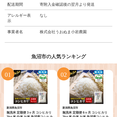
配送期間
寄附入金確認後の翌月より発送
アレルギー表
なし
示
事業者名
株式会社うおぬま小岩農園
魚沼市の人気ランキング
新潟県魚沼市
新潟県魚沼市
無洗米 定期便 3ヶ月 コシヒカリ
無洗米 定期便 6ヶ月 コシヒカリ
3kg 米 白米 お米 魚沼産コシヒカ
3kg 米 白米 お米 魚沼産コシヒカ