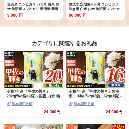
無洗米 コシヒカリ 3kg 米 白米 お
無洗米 定期便 6ヶ月 コシヒカリ
米 魚沼産コシヒカリ 新潟米 新潟
5kg 米 白米 お米 魚沼産コシヒカ
魚沼市
リ 新潟米 新潟 魚沼市 定期 6回
9,000 円
90,000 円
カテゴリに関連するお礼品
令和7年産『甲佐の輝き』
令和7年産『甲佐の輝き』無洗
20kg(5kg袋×4袋) - 国産 白米 精
米・16kg(5kg×2袋、6kg×1袋) -
米 お米 ブレンド米 複数原料米
国産 白米 無洗米 お米 ブレンド
熊本県甲佐町
熊本県甲佐町
訳あり 厳選 マイスター 生活応
米 複数原料米 訳あり 厳選 マイ
援 ひのひかり 森のくまさん お
スター 生活応援 ひのひかり 森
24,000円
24,000円
すすめ 熊本県 甲佐町【価格改
のくまさん おすすめ 熊本県 甲
定ZR】
佐町【価格改定ZP】