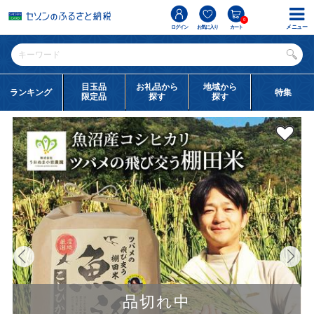
0
メニュー
ログイン
お気に入り
カート
目玉品
お礼品から
地域から
ランキング
特集
限定品
探す
探す
品切れ中