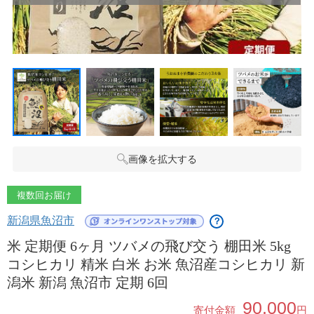
画像を拡大する
複数回お届け
新潟県魚沼市
？
米 定期便 6ヶ月 ツバメの飛び交う 棚田米 5kg
コシヒカリ 精米 白米 お米 魚沼産コシヒカリ 新
潟米 新潟 魚沼市 定期 6回
90,000
寄付金額
円