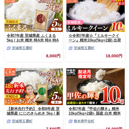
令和7年産 茨城県産 ふくまる
☆令和7年産☆『ミルキークイ
5kg / お米 精米 特A米 特A 特A
ーン』精米10kg(5kg×2袋) 出荷
評価 旨味 安心 美味しい 茨城県
日に合わせて精米 / 米 お米
茨城県五霞町
茨城県五霞町
五霞町【価格改定X】
10kg コメ こめ 人気 銘柄 家計
応援 中山産業 家庭用 茨城県産
8,000円
18,000円
茨城県 五霞町【価格変更AB】
【新米先行予約】 令和8年産 茨
令和7年産『甲佐の輝き』精米
城県産 にじのきらめき 5kg / 新
10kg(5kg×2袋)- 国産 白米 精米
米 先行受付 先行予約 2026年 米
お米 ブレンド米 複数原料米 訳
茨城県五霞町
熊本県甲佐町
お米 精米 旨味 安心 美味しい
あり 厳選 マイスター 生活応援
茨城県 五霞町
ひのひかり 森のくまさん おす