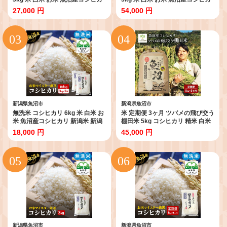
リ 新潟米 新潟 魚沼市 定期 3回
リ 新潟米 新潟 魚沼市 定期 6回
27,000 円
54,000 円
新潟県魚沼市
新潟県魚沼市
無洗米 コシヒカリ 6kg 米 白米 お
米 定期便 3ヶ月 ツバメの飛び交う
米 魚沼産コシヒカリ 新潟米 新潟
棚田米 5kg コシヒカリ 精米 白米
魚沼市
お米 魚沼産コシヒカリ 新潟米 新
18,000 円
45,000 円
潟 魚沼市 定期 3回
新潟県魚沼市
新潟県魚沼市