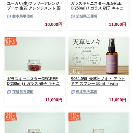
ユーカリ(生)フラワーアレンジ -
ガラスキャニスターDEGREE
ブーケ 生花 アレンジメント 国
C(250ml) / ガラス 硝子 キャニ
産 熊本県産 切り花 15～20本 イ
スター DEGREE ハンドメイド
熊本県甲佐町
茨城県五霞町
ンテリア 虫よけ作用 人気 おす
耐熱 一生もの 職人 こだわり
すめ 熊本県 甲佐町
JIDA デザインミュージアムセ
10,000円
11,000円
レクション 茨城県 五霞町
ガラスキャニスターDEGREE
S064-050_天草ヒノキ・ アウト
D(200ml) / ガラス 硝子 キャニ
ドア スプレー 50ml 「with
スター DEGREE ハンドメイド
NATURE」
茨城県五霞町
熊本県天草市
耐熱 一生もの 職人 こだわり
JIDA デザインミュージアムセ
11,000円
11,000円
レクション 茨城県 五霞町