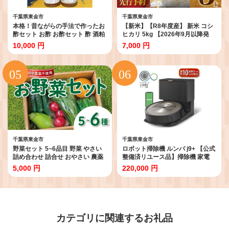
千葉県東金市
千葉県東金市
本格！昔ながらの手法で作ったお
【新米】【R8年度産】 新米 コシ
酢セット お酢 お酢セット 酢 酒粕
ヒカリ 5kg 【2026年9月以降発
発酵酢 静置発酵 熟成 長期熟成 熟
送】 米 お米 ブランド米 国産 美味
10,000 円
7,000 円
成酢 昔ながら 伝統製法 料理調味
しいお米 食味 白飯 飯 ご飯５kg 5
料 ドレッシング ドレッシング用
キロ 精米 白米 こしひかり こめ コ
酢飯 酸味深い 自然発酵 こだわり
メ おこめ okome kome おむすび
調味料 家庭料理 和食 洋食 中華 お
おにぎり 弁当 美味しい グルメ 朝
酢ギフト 食卓 道の駅 みのりの郷
食 贈答 取り寄せ ギフト 魚 肉 の
東金 千葉 東金
おかず にあう 令和8年産 千葉県産
鍋屋商店 千葉 東金 先行予約
千葉県東金市
千葉県東金市
野菜セット 5~6品目 野菜 やさい
ロボット掃除機 ルンバ j9+ 【公式
詰め合わせ 詰合せ おやさい 農薬
整備済リユース品】掃除機 家電
栽培期間中不使用 玉ねぎ にんじ
電化製品 クリーナー そうじき 家
5,000 円
220,000 円
ん 大根 じゃがいも ズッキーニ ビ
電製品 時短 時短家電 便利 おすす
ーツ オクラ ピーマン 落花生 枝豆
め 全自動 自動 リユース ロボット
そら豆 美味しい おすすめ 新鮮 や
かでん 大掃除 清掃 千葉 東金 アイ
さいせっと 産地直送 千葉 東金 み
ロボット
ろく農場
カテゴリに関連するお礼品