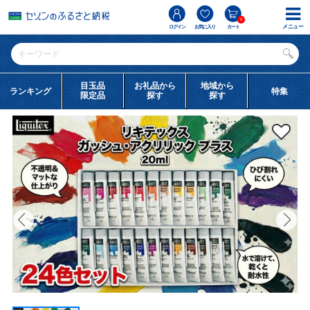
0
メニュー
ログイン
お気に入り
カート
目玉品
お礼品から
地域から
ランキング
特集
限定品
探す
探す