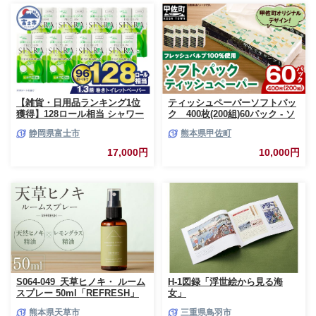
【雑貨・日用品ランキング1位
ティッシュペーパーソフトパッ
獲得】128ロール相当 シャワー
ク 400枚(200組)60パック - ソ
トイレに最適 トイレットペーパ
フトパック ティッシュ ペーパ
静岡県富士市
熊本県甲佐町
ー ダブル プレミアムシンラ 96
ー 生活用品 雑貨 日用品 必需品
ロール (12R×8パック) 配達時間
紙 常備品 まとめ買い 備蓄 防災
17,000円
10,000円
指定可能 1.3倍巻き トイレット
ストック 熊本県 甲佐町【ZC】
ペーパー 日用品 トイレットペ
【価格改定XB】
ーパー 生活用品 トイレットペ
ーパー 人気 おすすめ [sf001-
012]
S064-049_天草ヒノキ・ ルーム
H-1図録「浮世絵から見る海
スプレー 50ml「REFRESH」
女」
熊本県天草市
三重県鳥羽市