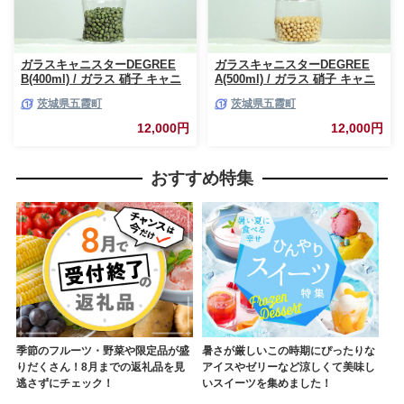
ガラスキャニスターDEGREE
ガラスキャニスターDEGREE
B(400ml) / ガラス 硝子 キャニ
A(500ml) / ガラス 硝子 キャニ
スター DEGREE ハンドメイド
スター DEGREE ハンドメイド
茨城県五霞町
茨城県五霞町
耐熱 一生もの 職人 こだわり
耐熱 一生もの 職人 こだわり
JIDA デザインミュージアムセ
JIDA デザインミュージアムセ
12,000円
12,000円
レクション 茨城県 五霞町
レクション 茨城県 五霞町
おすすめ特集
季節のフルーツ・野菜や限定品が盛
暑さが厳しいこの時期にぴったりな
りだくさん！8月までの返礼品を見
アイスやゼリーなど涼しくて美味し
逃さずにチェック！
いスイーツを集めました！