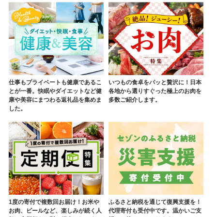
仕事もプライベートも健康であるこ
いつもの食卓をパッと贅沢に！日本
とが一番。快眠やダイエットなど健
各地から選りすぐった極上のお肉を
康や美容にまつわる返礼品を集めま
多数ご紹介します。
した。
1度の寄付で複数回お届け！お米や
ふるさと納税を通じて復興支援を！
お肉、ビールなど、楽しみが続く人
代理寄付も受付中です。温かいご支