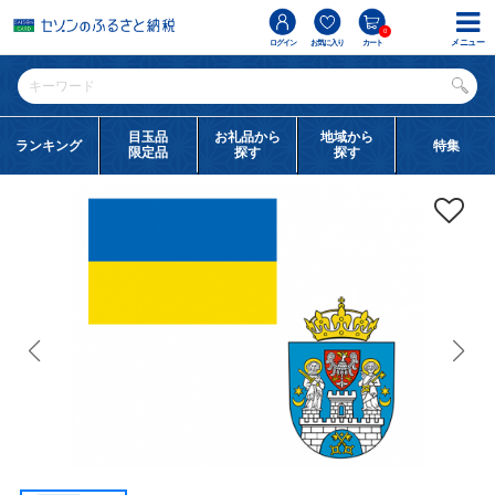
0
メニュー
ログイン
お気に入り
カート
目玉品
お礼品から
地域から
ランキング
特集
限定品
探す
探す