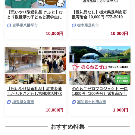
【思いやり型返礼品 きふと】ひ
【返礼品なし】栃木県足利市応
とり親世帯の子どもと奨学生に
援寄附金 10,000円 F7Z-B010
食料品や日用品を無償提供する
岩手県八幡平市
栃木県足利市
公共冷蔵庫「コミュニティ・フ
リッジ」への支援 ／ こども 応
10,000円
10,000円
援 ひとり親 奨学生 食料品 日用
品 食料品支援 日用品支援 子ど
も支援 子育て支援 貧困 岩手県
八幡平市 NPO法人
FutureSeeds
【思いやり型返礼品】紅茶を通
のらねこゼロプロジェクト 一口
したふるさとわし宮団地活性化
1,000円（300円分）返礼品なし
活動を応援！kuki紅茶 | 思いや
保護猫 ネコ 猫 ねこ 動物 保護
埼玉県久喜市
高知県土佐清水市
り型 返礼品 商店街活性化 学習
愛護 TNR活動応援 支援 寄付 殺
支援 場づくり 地域福祉 kuki紅
処分ゼロ 千円ポッキリ クラウ
10,000円
1,000円
茶 久喜市 埼玉県
ンドファンディング クラファン
【R01382】
おすすめ特集