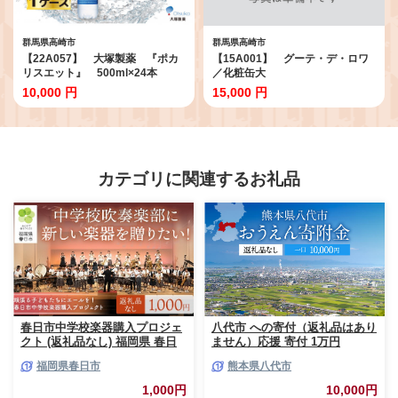
群馬県高崎市
群馬県高崎市
【22A057】 大塚製薬 『ポカ
【15A001】 グーテ・デ・ロワ
リスエット』 500ml×24本
／化粧缶大
10,000 円
15,000 円
カテゴリに関連するお礼品
春日市中学校楽器購入プロジェ
八代市 への寄付（返礼品はあり
クト (返礼品なし) 福岡県 春日
ません）応援 寄付 1万円
市 中学校 吹奏楽 楽器 教育 教
福岡県春日市
熊本県八代市
育支援 【ksgsn06】【福岡県春
日市】
1,000円
10,000円