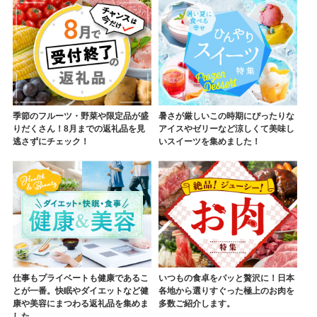
季節のフルーツ・野菜や限定品が盛
暑さが厳しいこの時期にぴったりな
りだくさん！8月までの返礼品を見
アイスやゼリーなど涼しくて美味し
逃さずにチェック！
いスイーツを集めました！
仕事もプライベートも健康であるこ
いつもの食卓をパッと贅沢に！日本
とが一番。快眠やダイエットなど健
各地から選りすぐった極上のお肉を
康や美容にまつわる返礼品を集めま
多数ご紹介します。
した。