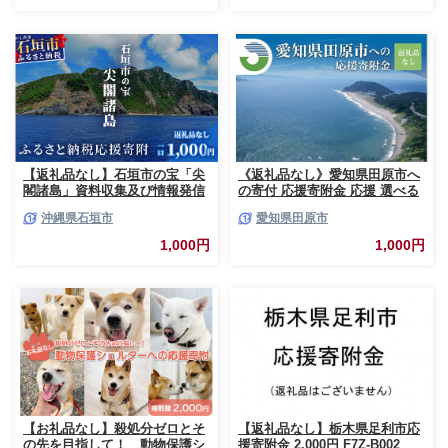
【返礼品なし】石垣市の宝「尖
《返礼品なし》愛知県田原市へ
閣諸島」資料収集及び情報発信
の寄付 応援寄附金 応援 選べる
等事業 の為の寄附(1,000円)
金額 使い道 愛知県 田原市 渥美
沖縄県石垣市
愛知県田原市
半島
1,000円
1,000円
【お礼品なし】殺処分ゼロとそ
【返礼品なし】栃木県足利市応
の先を目指して！ 動物保護シ
援寄附金 2,000円 F7Z-B002