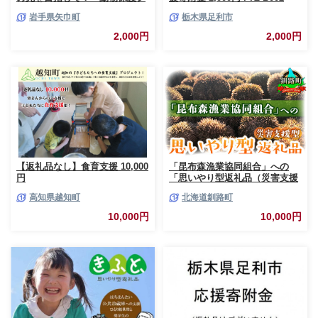
ェルターへの応援寄附 2,000
岩手県矢巾町
栃木県足利市
円/応援寄付金 返礼品なし お礼
の品なし 地元支援 地域支援 ふ
2,000円
2,000円
るさと支援 殺処分 ゼロ 0 感謝
動物愛護 イヌ 犬 ネコ 猫 助け
る命 小さな命 保護犬 保護ネコ
どうぶつ 環境整備 ボランティ
ア 慈善事業 岩手県 矢巾町
【返礼品なし】食育支援 10,000
「昆布森漁業協同組合」への
円
「思いやり型返礼品（災害支援
型）」 令和3年9月 赤潮被害に
高知県越知町
北海道釧路町
よる支援｜ 北海道 釧路町 昆布
森 ウニ の資源回復 赤潮 被害
10,000円
10,000円
応援 感謝状 10000円の品 1万円
以下 北海道 釧路町 釧路超 特産
品 br02