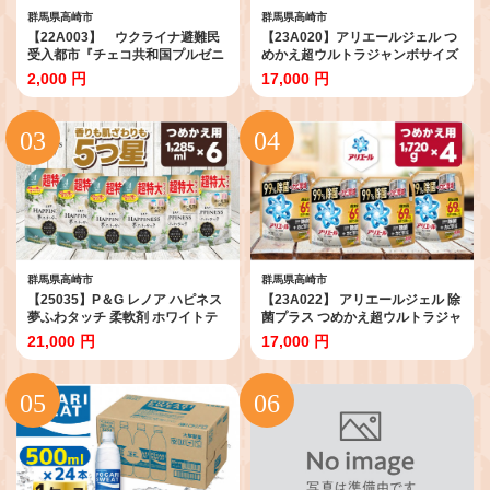
群馬県高崎市
群馬県高崎市
【22A003】 ウクライナ避難民
【23A020】アリエールジェル つ
受入都市『チェコ共和国プルゼニ
めかえ超ウルトラジャンボサイズ
市』への支援寄附金《返礼品な
1,720g×4個
2,000 円
17,000 円
し》
群馬県高崎市
群馬県高崎市
【25035】P＆G レノア ハピネス
【23A022】 アリエールジェル 除
夢ふわタッチ 柔軟剤 ホワイトテ
菌プラス つめかえ超ウルトラジャ
ィー 詰め替え 超特大 1,285mL×6
ンボサイズ 1,720g×4個
21,000 円
17,000 円
個