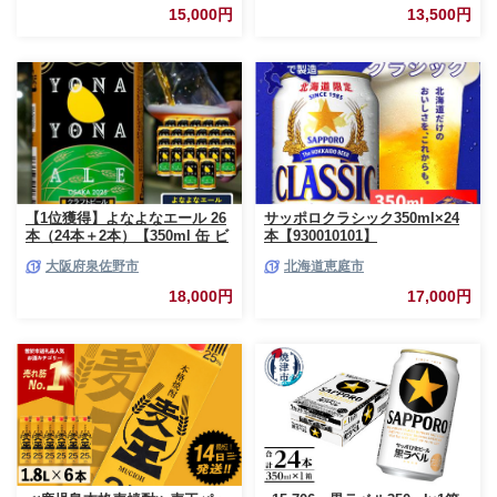
15,000円
13,500円
【1位獲得】よなよなエール 26
サッポロクラシック350ml×24
本（24本＋2本）【350ml 缶 ビ
本【930010101】
ール びーる お酒 さけ BBQ 飲
大阪府泉佐野市
北海道恵庭市
み比べ 晩酌 高評価 家計応援 特
別規格 ヤッホーブルーイング】
18,000円
17,000円
G3897-1