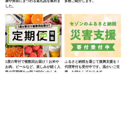
康や美容にまつわる返礼品を集めま
多数ご紹介します。
した。
1度の寄付で複数回お届け！お米や
ふるさと納税を通じて復興支援を！
お肉、ビールなど、楽しみが続く人
代理寄付も受付中です。温かいご支
気の定期便を一挙ご紹介いたしま
援、お待ちしております。
す。
「ふるさと納税」ホーム
お礼品から探す
返礼品一覧
五枚橋ワイナリーのジ
利用規約
プライバシーポリシー