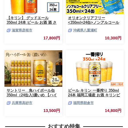
【キリン】 グッドエール
オリオンクリアフリー
350ml 24本 ビール お酒 酒 さ
<350ml×24缶>ノンアルコール
け キリン 麒麟 KIRIN エール 麦
ビール - ノンアルコール オリオ
滋賀県彦根市
沖縄県八重瀬町
芽 ホップ 麦酒 Beer 缶ビール
ン クリア フリー プリン体ゼロ
350ml 24缶 キリンビール アル
糖質ゼロ カロリーゼロ 爽快な
17,800円
10,300円
コール 滋賀県 彦根市
うまさ 炭酸 350ml 24缶 スッキ
リ 飲みやすい おすすめ 沖縄県
八重瀬町【価格改定YF】
サントリー 角ハイボール缶
ビール キリン 一番搾り 350ml
350ml（24缶入)濃いめ 【ハイ
24本 福岡工場産 お酒 キリンビ
ボール ウイスキー お酒 兵
ール 送料無料 生ビール ギフト
兵庫県高砂市
福岡県朝倉市
庫県 高砂市 ふるさと納税】
内祝い ケース 一番搾り麦汁 麦
100％ すみきった味わい
13,500円
14,800円
おすすめ特集