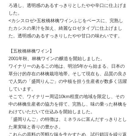
ろ過し、透明感のあるすっきりとしたやや辛口に仕上げま
した。
<カシスロゼ>五枚橋林檎ワインふじをベースに、完熟し
たカシスの果汁を加え、綺麗なロゼタイプに仕上げまし
た。透明感のあるすっきりしたやや甘口の味わいです。
【五枚橋林檎ワイン】
2001年秋、林檎ワインの醸造を開始しました。
ワイナリーのあるこの地は、明治5年から始まる、日本の
草分け的存在の林檎栽培地帯。そして現在も、品質の良さ
で人気の「盛岡りんご」の中核を担う生産者が数多く活躍
しています。
そこで、ワイナリー周辺10km程度の地域を限定し、その
中の林檎生産者の協力を得て、完熟し、味の乗った林檎を
わけていただいて仕込みを開始しました。
「盛岡りんご」の特徴は、ミネラルに富んだすっきりとし
た果実味と香りの豊かさ。
これらの原料の芳醇な味を生かすため、試行錯誤を繰り返