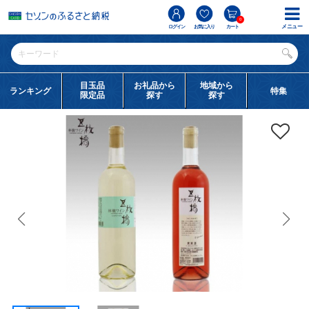
0
メニュー
ログイン
お気に入り
カート
目玉品
お礼品から
地域から
ランキング
特集
限定品
探す
探す