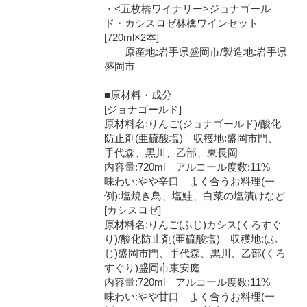
・<五枚橋ワイナリー>ジョナゴール
ド・カシスロゼ林檎ワインセット
[720ml×2本]
原産地:岩手県盛岡市/製造地:岩手県
盛岡市
■原材料・成分
[ジョナゴールド]
原材料名:りんご(ジョナゴールド)/酸化
防止剤(亜硫酸塩) 収穫地:盛岡市門、
手代森、黒川、乙部、東長岡
内容量:720ml アルコール度数:11%
味わい:やや辛口 よく合うお料理(一
例):塩焼き鳥、塩鮭、白菜の塩漬けなど
[カシスロゼ]
原材料名:りんご(ふじ)カシス(くろすぐ
り)/酸化防止剤(亜硫酸塩) 収穫地:(ふ
じ)盛岡市門、手代森、黒川、乙部(くろ
すぐり)盛岡市東安庭
内容量:720ml アルコール度数:11%
味わい:やや甘口 よく合うお料理(一