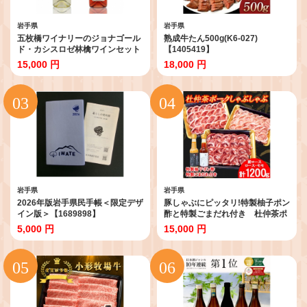
岩手県
岩手県
五枚橋ワイナリーのジョナゴール
熟成牛たん500g(K6-027)
ド・カシスロゼ林檎ワインセット
【1405419】
【1413314】
15,000 円
18,000 円
岩手県
岩手県
2026年版岩手県民手帳＜限定デザ
豚しゃぶにピッタリ!特製柚子ポン
イン版＞【1689898】
酢と特製ごまだれ付き 杜仲茶ポ
ークしゃぶしゃぶ
5,000 円
15,000 円
1200g【1689977】