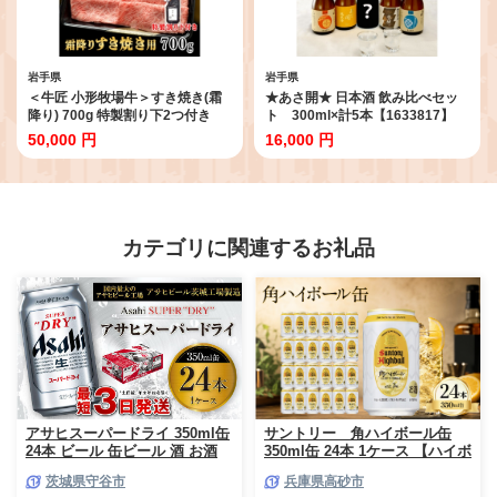
岩手県
岩手県
＜牛匠 小形牧場牛＞すき焼き(霜
★あさ開★ 日本酒 飲み比べセッ
降り) 700g 特製割り下2つ付き
ト 300ml×計5本【1633817】
【1686261】
50,000 円
16,000 円
カテゴリに関連するお礼品
アサヒスーパードライ 350ml缶
サントリー 角ハイボール缶
24本 ビール 缶ビール 酒 お酒
350ml缶 24本 1ケース 【ハイボ
アルコール 辛口
ール ウイスキー お酒 兵庫
茨城県守谷市
兵庫県高砂市
県 高砂市 ふるさと納税】