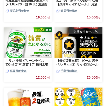
≪鹿児島本格麦焼酎≫麦王パッ
a15-706 黒ラベル350ml×1箱
ク(1.8L×6本・計10.8L) 麦焼酎
【焼津サッポロビール】 お酒
お酒 セット【岩川醸造】A393-
ビール 缶ビール アルコール サ
鹿児島県曽於市
静岡県焼津市
v02
ッポロ サッポロビール 黒ラベ
ル 350ml 24缶 焼津
16,000円
15,000円
キリン 淡麗 グリーンラベル
【最短翌日出荷】 ビール 黒ラ
350ml 24本 糖質オフ 福岡工場
ベル サッポロ サッポロビール
産 お酒 ビール キリンビール 発
350ml 24本 酒 お酒 1ケース 1
福岡県朝倉市
千葉県船橋市
泡酒 送料無料 ギフト 内祝い ケ
箱 おすすめ 人気 ギフト 贈答
ース
24 ケース
12,000円
20,500円