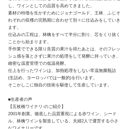
し、ワインとしての品質を高めてきました。
素材の特徴を生かすためにジョナゴールド、王林、ふじそ
れぞれの収穫の完熟期に合わせて別々に仕込みをしていき
ます。
仕込みの工程は、林檎をすべて半分に割り、芯をくり抜く
ことから始まります。
手作業でできる限り良質の果汁を得たあとは、そのフレッ
シュ感を落とさずに果汁の処理をして発酵に持っていき、
緻密な温度管理での低温発酵。
仕上を行ったワインは、加熱処理をしない常温無菌瓶詰
(生詰め、ヨーロッパでは一般的)を行います。
そこかしこに独自の技術を駆使して生産しています。
■生産者の声
【五枚橋ワイナリ-のご紹介】
2001年創業。徹底した品質重視による赤ワイン、シード
ル、林檎ワインを製造している、夫婦2人で運営する小さ
なワイナリーです。