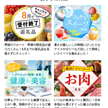
季節のフルーツ・野菜や限定品が盛
暑さが厳しいこの時期にぴったりな
りだくさん！8月までの返礼品を見
アイスやゼリーなど涼しくて美味し
逃さずにチェック！
いスイーツを集めました！
仕事もプライベートも健康であるこ
いつもの食卓をパッと贅沢に！日本
とが一番。快眠やダイエットなど健
各地から選りすぐった極上のお肉を