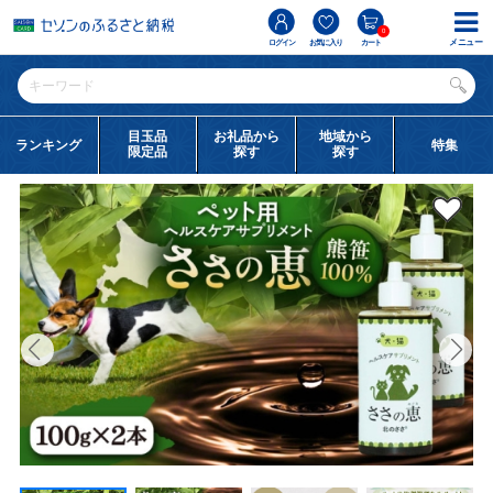
0
メニュー
ログイン
お気に入り
カート
目玉品
お礼品から
地域から
ランキング
特集
限定品
探す
探す