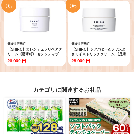
道産 あしょろ 北海道 11000
バスクチーズケーキ 濃厚 デザー
11000円 [BEAH009]
ト 菓子 スイーツ ギフト グルメ 北
海道 道産 10000 10000円
[BEAP006]
北海道足寄町
北海道足寄町
【SHIRO】カレンデュラリペアク
【SHIRO】シアバター&ラワンぶ
リーム《足寄町》 センシティブ
きモイストリッチクリーム 《足寄
保湿 [BEAX003]
町》 センシティブ 保湿
26,000 円
28,000 円
[BEAX004]
カテゴリに関連するお礼品