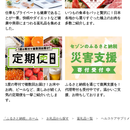
仕事もプライベートも健康であるこ
いつもの食卓をパッと贅沢に！日本
とが一番。快眠やダイエットなど健
各地から選りすぐった極上のお肉を
康や美容にまつわる返礼品を集めま
多数ご紹介します。
した。
1度の寄付で複数回お届け！お米や
ふるさと納税を通じて復興支援を！
お肉、ビールなど、楽しみが続く人
代理寄付も受付中です。温かいご支
気の定期便を一挙ご紹介いたしま
援、お待ちしております。
す。
「ふるさと納税」ホーム
お礼品から探す
返礼品一覧
ヘルスケアサプリメント