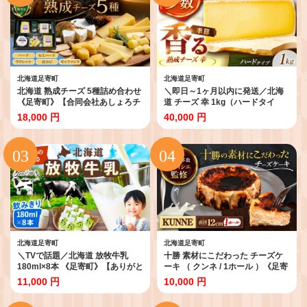
北海道足寄町
北海道足寄町
北海道 熟成チーズ 5種詰め合わせ
＼即日～1ヶ月以内に発送／北海
《足寄町》【合同会社あしょろチ
道 チーズ 幸 1kg（ハードタイ
ーズ工房】 [BEAU003] チーズ ち
プ）《足寄町》【しあわせチーズ
18,000 円
40,000 円
ーず ti-zu cheese 北海道産 十勝
工房】[BEAK011] チーズ ナチュ
チーズ 食べくらべ 食べ比べ チー
ラルチーズ ハード 生乳 ミルク 乳
ズ ハードタイプ セミハードタイ
製品 おつまみ おすすめ ギフト
プ セミハード ラクレット 白カビ
1kg 足寄町産 北海道産 道産 あし
タイプ 熟成モッツァレラ モッツ
ょろ 足寄町 40000 40000円
ァレラ 冷蔵 十勝 あしょろ 人気 お
すすめ 18000 18000円
北海道足寄町
北海道足寄町
＼TVで話題／北海道 放牧牛乳
十勝 素材にこだわった チーズケ
180ml×8本 《足寄町》【ありがと
ーキ （ クンネ / 1ホール ）《足寄
う牧場】 牛乳 生乳 ミルク 濃厚 ま
町》【株式会社ASCOM】 ちーず
11,000 円
10,000 円
ろやか 農薬不使用 180ml ありが
けーき ti-zuke-ki ホールケーキ ホ
とう牧場 牧場 足寄町産 北海道産
ール ケーキ けーき バスクチーズ