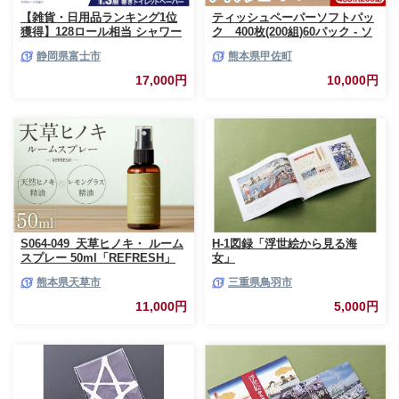
【雑貨・日用品ランキング1位
ティッシュペーパーソフトパッ
獲得】128ロール相当 シャワー
ク 400枚(200組)60パック - ソ
トイレに最適 トイレットペーパ
フトパック ティッシュ ペーパ
静岡県富士市
熊本県甲佐町
ー ダブル プレミアムシンラ 96
ー 生活用品 雑貨 日用品 必需品
ロール (12R×8パック) 配達時間
紙 常備品 まとめ買い 備蓄 防災
17,000円
10,000円
指定可能 1.3倍巻き トイレット
ストック 熊本県 甲佐町【ZC】
ペーパー 日用品 トイレットペ
【価格改定XB】
ーパー 生活用品 トイレットペ
ーパー 人気 おすすめ [sf001-
012]
S064-049_天草ヒノキ・ ルーム
H-1図録「浮世絵から見る海
スプレー 50ml「REFRESH」
女」
熊本県天草市
三重県鳥羽市
11,000円
5,000円