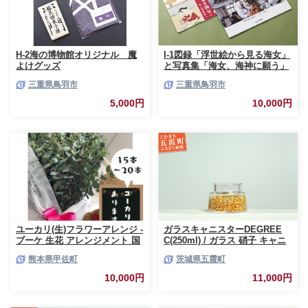
H-2海の博物館オリジナル 魔
I-1図録「浮世絵から見る海女」
よけグッズ
と写真集「海女、海神に願う」
三重県鳥羽市
三重県鳥羽市
5,000円
10,000円
ユーカリ(生)フラワーアレンジ -
ガラスキャニスターDEGREE
ブーケ 生花 アレンジメント 国
C(250ml) / ガラス 硝子 キャニ
産 熊本県産 切り花 15～20本 イ
スター DEGREE ハンドメイド
熊本県甲佐町
茨城県五霞町
ンテリア 虫よけ作用 人気 おす
耐熱 一生もの 職人 こだわり
すめ 熊本県 甲佐町
JIDA デザインミュージアムセ
10,000円
11,000円
レクション 茨城県 五霞町