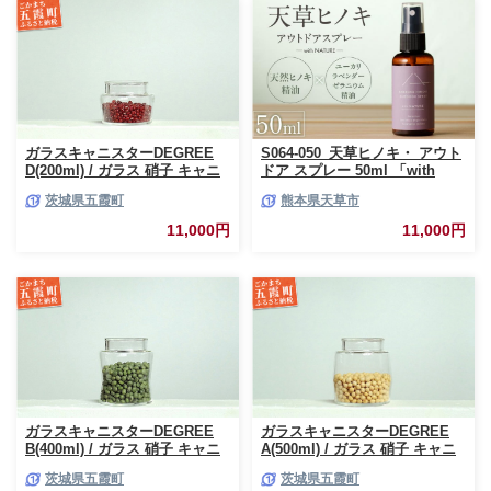
ガラスキャニスターDEGREE
S064-050_天草ヒノキ・ アウト
D(200ml) / ガラス 硝子 キャニ
ドア スプレー 50ml 「with
スター DEGREE ハンドメイド
NATURE」
茨城県五霞町
熊本県天草市
耐熱 一生もの 職人 こだわり
JIDA デザインミュージアムセ
11,000円
11,000円
レクション 茨城県 五霞町
ガラスキャニスターDEGREE
ガラスキャニスターDEGREE
B(400ml) / ガラス 硝子 キャニ
A(500ml) / ガラス 硝子 キャニ
スター DEGREE ハンドメイド
スター DEGREE ハンドメイド
茨城県五霞町
茨城県五霞町
耐熱 一生もの 職人 こだわり
耐熱 一生もの 職人 こだわり