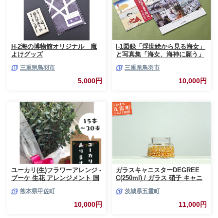
H-2海の博物館オリジナル 魔
I-1図録「浮世絵から見る海女」
よけグッズ
と写真集「海女、海神に願う」
三重県鳥羽市
三重県鳥羽市
5,000円
10,000円
ユーカリ(生)フラワーアレンジ -
ガラスキャニスターDEGREE
ブーケ 生花 アレンジメント 国
C(250ml) / ガラス 硝子 キャニ
産 熊本県産 切り花 15～20本 イ
スター DEGREE ハンドメイド
熊本県甲佐町
茨城県五霞町
ンテリア 虫よけ作用 人気 おす
耐熱 一生もの 職人 こだわり
すめ 熊本県 甲佐町
JIDA デザインミュージアムセ
10,000円
11,000円
レクション 茨城県 五霞町