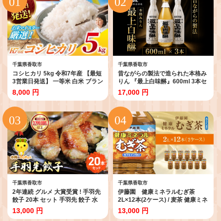
千葉県香取市
千葉県香取市
コシヒカリ 5kg 令和7年産 【最短
昔ながらの製法で造られた本格み
3営業日発送】 一等米 白米 ブラン
りん 『最上白味醂』600ml 3本セ
ド米 令和7年産 米 お米 5kg 米5kg
ット 馬場本店酒造 / みりん 味醂
8,000 円
17,000 円
5キロ【お米マイスター厳選】 千
ミリン 調味料 本みりん 白味醂 高
葉県産 こしひかり 白飯 ごはん こ
級みりん 伝統 老舗酒蔵 600ml
め おこめ しろごはん ※ okome
600ｍｌ 3本 セット おすすめ お取
kome おむすび おにぎり R7年産
り寄せ 美味しい おいしい プレゼ
2025年産 精米 千葉県 香取市
ント 贈答 贈り物 お祝い 正月
OYD007_X1
BHS001
千葉県香取市
千葉県香取市
2年連続 グルメ 大賞受賞 ! 手羽先
伊藤園 健康ミネラルむぎ茶
餃子 20本 セット 手羽先 餃子 水
2L×12本(2ケース) / 麦茶 健康ミネ
郷のとりやさん 餃子 手羽 肉 お肉
ラル麦茶 むぎちゃ むぎ茶 ミネラ
13,000 円
13,000 円
手羽先 手羽餃子 ご当地 グルメ ご
ル カフェインゼロ 健康 箱買い ケ