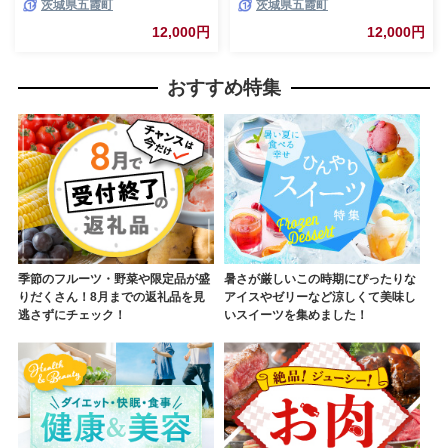
茨城県五霞町
茨城県五霞町
耐熱 一生もの 職人 こだわり
耐熱 一生もの 職人 こだわり
JIDA デザインミュージアムセ
JIDA デザインミュージアムセ
12,000円
12,000円
レクション 茨城県 五霞町
レクション 茨城県 五霞町
おすすめ特集
季節のフルーツ・野菜や限定品が盛
暑さが厳しいこの時期にぴったりな
りだくさん！8月までの返礼品を見
アイスやゼリーなど涼しくて美味し
逃さずにチェック！
いスイーツを集めました！