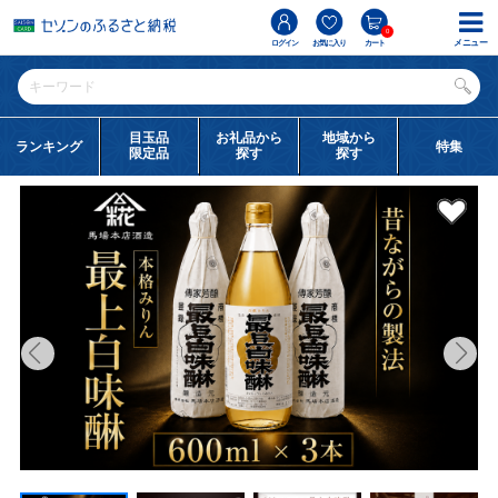
0
メニュー
ログイン
お気に入り
カート
目玉品
お礼品から
地域から
ランキング
特集
限定品
探す
探す