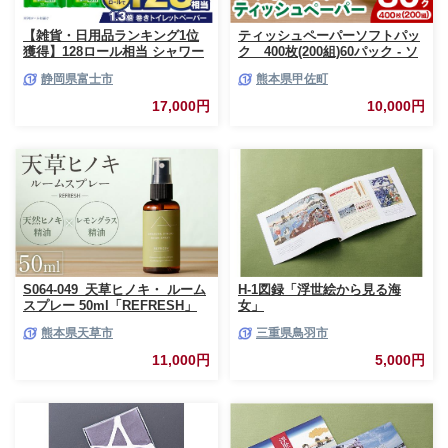
【雑貨・日用品ランキング1位
ティッシュペーパーソフトパッ
獲得】128ロール相当 シャワー
ク 400枚(200組)60パック - ソ
トイレに最適 トイレットペーパ
フトパック ティッシュ ペーパ
静岡県富士市
熊本県甲佐町
ー ダブル プレミアムシンラ 96
ー 生活用品 雑貨 日用品 必需品
ロール (12R×8パック) 配達時間
紙 常備品 まとめ買い 備蓄 防災
17,000円
10,000円
指定可能 1.3倍巻き トイレット
ストック 熊本県 甲佐町【ZC】
ペーパー 日用品 トイレットペ
【価格改定XB】
ーパー 生活用品 トイレットペ
ーパー 人気 おすすめ [sf001-
012]
S064-049_天草ヒノキ・ ルーム
H-1図録「浮世絵から見る海
スプレー 50ml「REFRESH」
女」
熊本県天草市
三重県鳥羽市
11,000円
5,000円