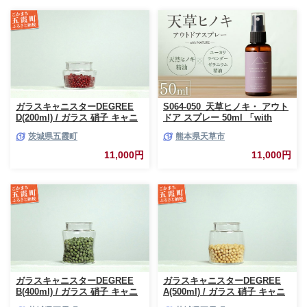
ガラスキャニスターDEGREE
S064-050_天草ヒノキ・ アウト
D(200ml) / ガラス 硝子 キャニ
ドア スプレー 50ml 「with
スター DEGREE ハンドメイド
NATURE」
茨城県五霞町
熊本県天草市
耐熱 一生もの 職人 こだわり
JIDA デザインミュージアムセ
11,000円
11,000円
レクション 茨城県 五霞町
ガラスキャニスターDEGREE
ガラスキャニスターDEGREE
B(400ml) / ガラス 硝子 キャニ
A(500ml) / ガラス 硝子 キャニ
スター DEGREE ハンドメイド
スター DEGREE ハンドメイド