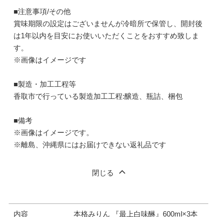
■注意事項/その他
賞味期限の設定はございませんが冷暗所で保管し、開封後
は1年以内を目安にお使いいただくことをおすすめ致しま
す。
※画像はイメージです
■製造・加工工程等
香取市で行っている製造加工工程:醸造、瓶詰、梱包
■備考
※画像はイメージです。
※離島、沖縄県にはお届けできない返礼品です
閉じる
内容
本格みりん 『最上白味醂』600ml×3本