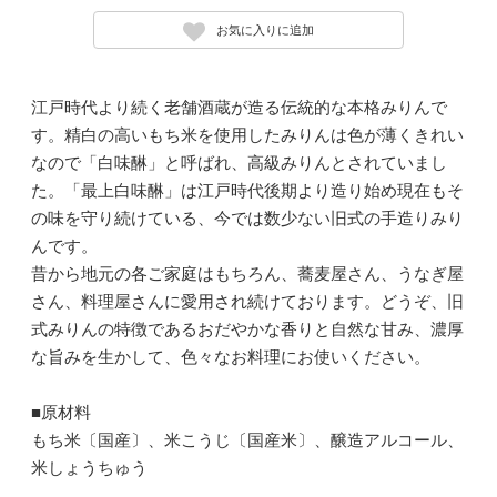
お気に入りに追加
江戸時代より続く老舗酒蔵が造る伝統的な本格みりんで
す。精白の高いもち米を使用したみりんは色が薄くきれい
なので「白味醂」と呼ばれ、高級みりんとされていまし
た。「最上白味醂」は江戸時代後期より造り始め現在もそ
の味を守り続けている、今では数少ない旧式の手造りみり
んです。
昔から地元の各ご家庭はもちろん、蕎麦屋さん、うなぎ屋
さん、料理屋さんに愛用され続けております。どうぞ、旧
式みりんの特徴であるおだやかな香りと自然な甘み、濃厚
な旨みを生かして、色々なお料理にお使いください。
■原材料
もち米〔国産〕、米こうじ〔国産米〕、醸造アルコール、
米しょうちゅう