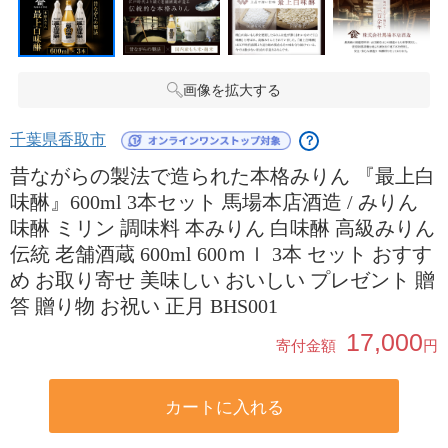
画像を拡大する
千葉県香取市
？
昔ながらの製法で造られた本格みりん 『最上白
味醂』600ml 3本セット 馬場本店酒造 / みりん
味醂 ミリン 調味料 本みりん 白味醂 高級みりん
伝統 老舗酒蔵 600ml 600ｍｌ 3本 セット おすす
め お取り寄せ 美味しい おいしい プレゼント 贈
答 贈り物 お祝い 正月 BHS001
17,000
寄付金額
円
カートに入れる