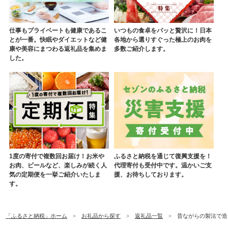
仕事もプライベートも健康であるこ
いつもの食卓をパッと贅沢に！日本
とが一番。快眠やダイエットなど健
各地から選りすぐった極上のお肉を
康や美容にまつわる返礼品を集めま
多数ご紹介します。
した。
1度の寄付で複数回お届け！お米や
ふるさと納税を通じて復興支援を！
お肉、ビールなど、楽しみが続く人
代理寄付も受付中です。温かいご支
気の定期便を一挙ご紹介いたしま
援、お待ちしております。
す。
「ふるさと納税」ホーム
お礼品から探す
返礼品一覧
昔ながらの製法で造られ