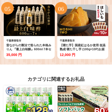
当地グルメ 大賞 おつまみ おかず
ース ペットボトル 国産 飲みきり
お取り寄せグルメ ぎょうざ てば
サイズ ペットボトル飲料 箱 常備
さき てばさきぎょうざ てばぎょ
常温 備蓄 防災 まとめ買い 飲料 ソ
うざ てば 惣菜 お惣菜 食品 加工食
フトドリンク 送料無料 ITE004
品 加工品 受賞 STS001_X1
千葉県香取市
千葉県香取市
昔ながらの製法で造られた本格み
【寝た芋】国産紅はるか使用 低温
りん 『最上白味醂』600ml 7本セ
熟成 寝た干し芋 (100g×10P)お届
ット 馬場本店酒造 / みりん 味醂
け! / / 紅はるか 国産 芋 サツマイモ
35,000 円
12,000 円
ミリン 調味料 本みりん 白味醂 高
さつまいも さつま芋 干し芋 ほし
級みりん 伝統 老舗酒蔵 600ml
芋 ほしいも お芋 おいも いも 芝山
600ｍｌ 7本 セット おすすめ お取
農園 香取市 SBN002
り寄せ 美味しい おいしい プレゼ
ント 贈答 贈り物 お祝い 正月
BHS003
カテゴリに関連するお礼品