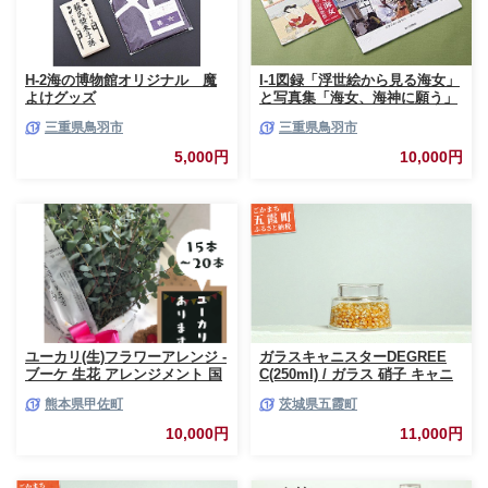
H-2海の博物館オリジナル 魔
I-1図録「浮世絵から見る海女」
よけグッズ
と写真集「海女、海神に願う」
三重県鳥羽市
三重県鳥羽市
5,000円
10,000円
ユーカリ(生)フラワーアレンジ -
ガラスキャニスターDEGREE
ブーケ 生花 アレンジメント 国
C(250ml) / ガラス 硝子 キャニ
産 熊本県産 切り花 15～20本 イ
スター DEGREE ハンドメイド
熊本県甲佐町
茨城県五霞町
ンテリア 虫よけ作用 人気 おす
耐熱 一生もの 職人 こだわり
すめ 熊本県 甲佐町
JIDA デザインミュージアムセ
10,000円
11,000円
レクション 茨城県 五霞町