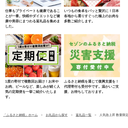
仕事もプライベートも健康であるこ
いつもの食卓をパッと贅沢に！日本
とが一番。快眠やダイエットなど健
各地から選りすぐった極上のお肉を
康や美容にまつわる返礼品を集めま
多数ご紹介します。
した。
1度の寄付で複数回お届け！お米や
ふるさと納税を通じて復興支援を！
お肉、ビールなど、楽しみが続く人
代理寄付も受付中です。温かいご支
気の定期便を一挙ご紹介いたしま
援、お待ちしております。
す。
「ふるさと納税」ホーム
お礼品から探す
返礼品一覧
人気急上昇 数量限定