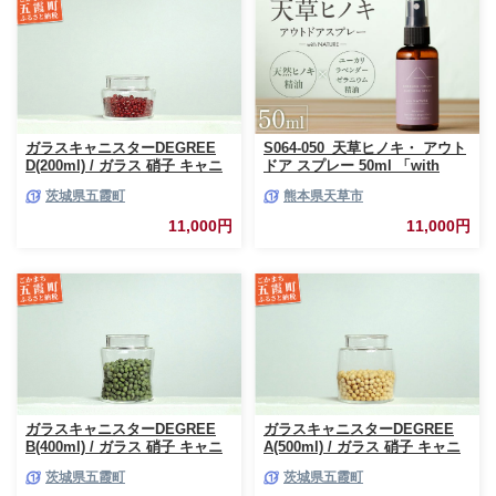
ガラスキャニスターDEGREE
S064-050_天草ヒノキ・ アウト
D(200ml) / ガラス 硝子 キャニ
ドア スプレー 50ml 「with
スター DEGREE ハンドメイド
NATURE」
茨城県五霞町
熊本県天草市
耐熱 一生もの 職人 こだわり
JIDA デザインミュージアムセ
11,000円
11,000円
レクション 茨城県 五霞町
ガラスキャニスターDEGREE
ガラスキャニスターDEGREE
B(400ml) / ガラス 硝子 キャニ
A(500ml) / ガラス 硝子 キャニ
スター DEGREE ハンドメイド
スター DEGREE ハンドメイド
茨城県五霞町
茨城県五霞町
耐熱 一生もの 職人 こだわり
耐熱 一生もの 職人 こだわり