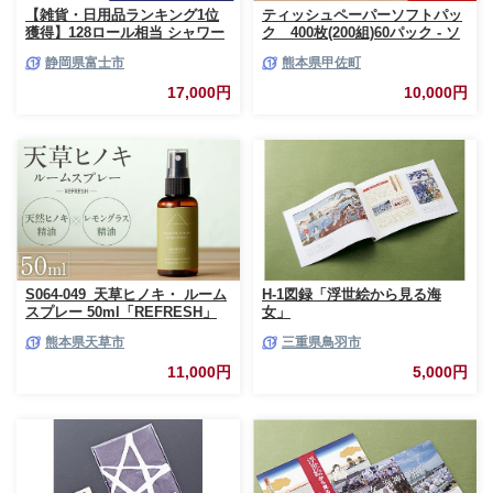
【雑貨・日用品ランキング1位
ティッシュペーパーソフトパッ
獲得】128ロール相当 シャワー
ク 400枚(200組)60パック - ソ
トイレに最適 トイレットペーパ
フトパック ティッシュ ペーパ
静岡県富士市
熊本県甲佐町
ー ダブル プレミアムシンラ 96
ー 生活用品 雑貨 日用品 必需品
ロール (12R×8パック) 配達時間
紙 常備品 まとめ買い 備蓄 防災
17,000円
10,000円
指定可能 1.3倍巻き トイレット
ストック 熊本県 甲佐町【ZC】
ペーパー 日用品 トイレットペ
【価格改定XB】
ーパー 生活用品 トイレットペ
ーパー 人気 おすすめ [sf001-
012]
S064-049_天草ヒノキ・ ルーム
H-1図録「浮世絵から見る海
スプレー 50ml「REFRESH」
女」
熊本県天草市
三重県鳥羽市
11,000円
5,000円