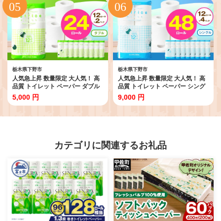
サワー パーティー 定期便6回 送料
無料 下野 栃木 ふるさと納税
栃木県下野市
栃木県下野市
人気急上昇 数量限定 大人気！ 高
人気急上昇 数量限定 大人気！ 高
品質 トイレット ペーパー ダブル
品質 トイレット ペーパー シング
12ロール入り 2パック ｜ トイレ
ル 12ロール入り 4パック ｜ トイ
5,000 円
9,000 円
ットペーパー 天然 やさしい 肌触
レットペーパー 天然 やさしい 肌
り 日用品 ふるさと 納税 常備品 消
触り 日用品 ふるさと 納税 常備品
耗品 生活用品 雑貨 まとめ買い 大
消耗品 生活用品 雑貨 まとめ買い
容量 下野市
大容量 下野市
カテゴリに関連するお礼品