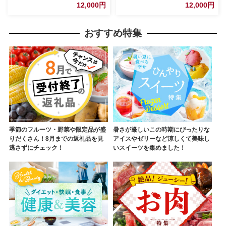
JIDA デザインミュージアムセ
JIDA デザインミュージアムセ
12,000円
12,000円
レクション 茨城県 五霞町
レクション 茨城県 五霞町
おすすめ特集
季節のフルーツ・野菜や限定品が盛
暑さが厳しいこの時期にぴったりな
りだくさん！8月までの返礼品を見
アイスやゼリーなど涼しくて美味し
逃さずにチェック！
いスイーツを集めました！