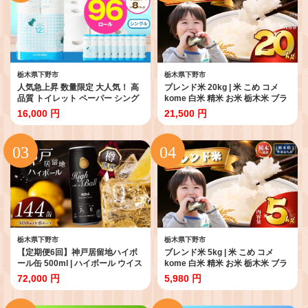
栃木県下野市
栃木県下野市
人気急上昇 数量限定 大人気！ 高
ブレンド米 20kg | 米 こめ コメ
品質 トイレット ペーパー シング
kome 白米 精米 お米 栃木米 ブラ
ル 12ロール入り 8パック ｜ トイ
ンド米 栃木県 特産品 送料無料
16,000 円
21,500 円
レットペーパー 天然 やさしい 肌
【栃木県共通返礼品】 栃木県 下
触り 日用品 ふるさと 納税 常備品
野市 しもつけ市
消耗品 生活用品 雑貨 まとめ買い
大容量 下野市
栃木県下野市
栃木県下野市
【定期便6回】神戸居留地ハイボ
ブレンド米 5kg | 米 こめ コメ
ール缶 500ml | ハイボール ウイス
kome 白米 精米 お米 栃木米 ブラ
キー スコッチ コク 濃厚 糖質オフ
ンド米 栃木県 特産品 送料無料
72,000 円
5,980 円
樽熟成 タル 熟成 芳醇 香り 7％ 甘
【栃木県共通返礼品】 栃木県 下
い ダイエット カロリー低い 喉越
野市 しもつけ市
し 爽快 爽やか 女性 人気 酎ハイ