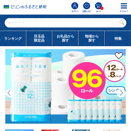
0
メニュー
ログイン
お気に入り
カート
目玉品
お礼品から
地域から
ランキング
特集
限定品
探す
探す