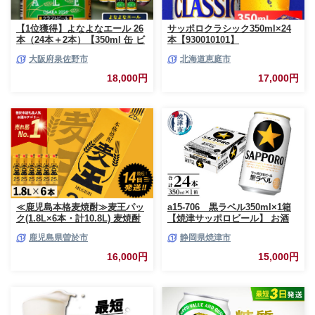
【1位獲得】よなよなエール 26
サッポロクラシック350ml×24
本（24本＋2本）【350ml 缶 ビ
本【930010101】
ール びーる お酒 さけ BBQ 飲
大阪府泉佐野市
北海道恵庭市
み比べ 晩酌 高評価 家計応援 特
別規格 ヤッホーブルーイング】
18,000円
17,000円
G3897-1
≪鹿児島本格麦焼酎≫麦王パッ
a15-706 黒ラベル350ml×1箱
ク(1.8L×6本・計10.8L) 麦焼酎
【焼津サッポロビール】 お酒
お酒 セット【岩川醸造】A393-
ビール 缶ビール アルコール サ
鹿児島県曽於市
静岡県焼津市
v02
ッポロ サッポロビール 黒ラベ
ル 350ml 24缶 焼津
16,000円
15,000円