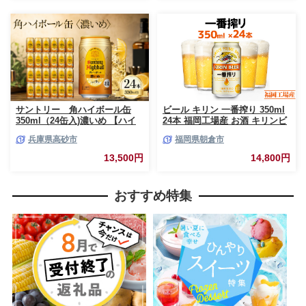
リ 飲みやすい おすすめ 沖縄県
八重瀬町【価格改定YF】
サントリー 角ハイボール缶
ビール キリン 一番搾り 350ml
350ml（24缶入)濃いめ 【ハイ
24本 福岡工場産 お酒 キリンビ
ボール ウイスキー お酒 兵
ール 送料無料 生ビール ギフト
兵庫県高砂市
福岡県朝倉市
庫県 高砂市 ふるさと納税】
内祝い ケース 一番搾り麦汁 麦
100％ すみきった味わい
13,500円
14,800円
おすすめ特集