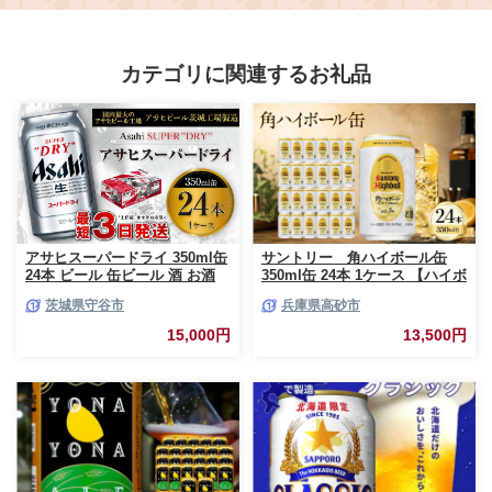
ット ゴルフ場 体験 リゾート トラ
ャンプ ボローニャ 缶 セット プレ
ベルチケット 観る 遊ぶ 料理 食事
ーン チョコ メープル 長期保存
食べる 泊まる 金券 ホテル 老舗 観
niwayama001 】
光 観光地 利用券 国内 新潟県 北陸
カテゴリに関連するお礼品
新発田 A01_10
アサヒスーパードライ 350ml缶
サントリー 角ハイボール缶
24本 ビール 缶ビール 酒 お酒
350ml缶 24本 1ケース 【ハイボ
アルコール 辛口
ール ウイスキー お酒 兵庫
茨城県守谷市
兵庫県高砂市
県 高砂市 ふるさと納税】
15,000円
13,500円