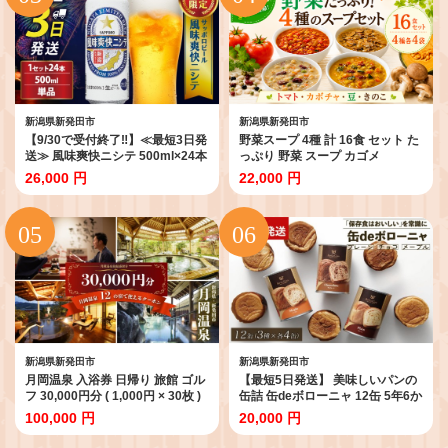
新潟県新発田市
新潟県新発田市
【9/30で受付終了‼】≪最短3日発
野菜スープ 4種 計 16食 セット た
送≫ 風味爽快ニシテ 500ml×24本
っぷり 野菜 スープ カゴメ
ビール 新潟 限定 ビイル サッポロ
kagome 野 菜 yasai トマト かぼ
26,000 円
22,000 円
ビール サッポロ ご当地 取り寄せ
ちゃ やさい ヤサイ 豆 まめ
酒 お酒 さけ sake アルコール ギ
vegetarian ベジタリアン ギフト
フト プレゼント 贈り物 セット お
贈答 プレゼント 長期保存 常温 備
土産 人気 おすすめ 新潟県 新発田
蓄 防災 保存食 新潟 新潟県 新発田
市 shinbo006_01
J56
新潟県新発田市
新潟県新発田市
月岡温泉 入浴券 日帰り 旅館 ゴル
【最短5日発送】 美味しいパンの
フ 30,000円分 ( 1,000円 × 30枚 )
缶詰 缶deボローニャ 12缶 5年6か
宿泊券 旅行券 感謝券 チケット 美
月保存【 保存食 非常食 防災食 備
100,000 円
20,000 円
人の湯 温泉 露天風呂 新潟 温泉宿
蓄食 防災グッズ パン デニッシュ
旅行 宿泊 旅行チケット 宿泊チケ
レジャー アウトドア 海外旅行 キ