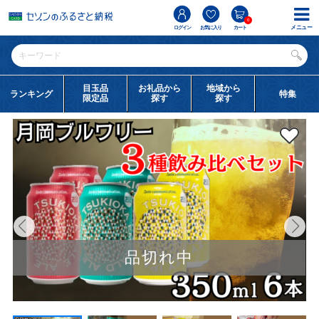
0
メニュー
ログイン
お気に入り
カート
目玉品
お礼品から
地域から
ランキング
特集
限定品
探す
探す
品切れ中