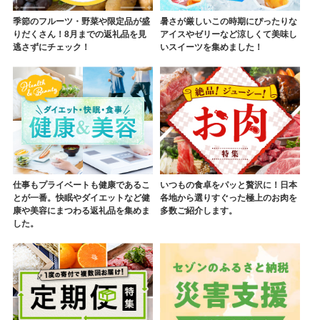
季節のフルーツ・野菜や限定品が盛
暑さが厳しいこの時期にぴったりな
りだくさん！8月までの返礼品を見
アイスやゼリーなど涼しくて美味し
逃さずにチェック！
いスイーツを集めました！
仕事もプライベートも健康であるこ
いつもの食卓をパッと贅沢に！日本
とが一番。快眠やダイエットなど健
各地から選りすぐった極上のお肉を
康や美容にまつわる返礼品を集めま
多数ご紹介します。
した。