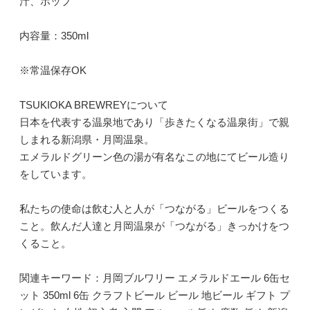
汁、ホップ
内容量：350ml
※常温保存OK
TSUKIOKA BREWREYについて
日本を代表する温泉地であり「歩きたくなる温泉街」で親
しまれる新潟県・月岡温泉。
エメラルドグリーン色の湯が有名なこの地にてビール造り
をしています。
私たちの使命は飲む人と人が「つながる」ビールをつくる
こと。飲んだ人達と月岡温泉が「つながる」きっかけをつ
くること。
関連キーワード：月岡ブルワリー エメラルドエール 6缶セ
ット 350ml 6缶 クラフトビール ビール 地ビール ギフト プ