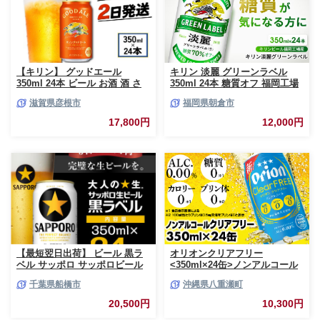
【キリン】 グッドエール
キリン 淡麗 グリーンラベル
350ml 24本 ビール お酒 酒 さ
350ml 24本 糖質オフ 福岡工場
け キリン 麒麟 KIRIN エール 麦
産 お酒 ビール キリンビール 発
滋賀県彦根市
福岡県朝倉市
芽 ホップ 麦酒 Beer 缶ビール
泡酒 送料無料 ギフト 内祝い ケ
350ml 24缶 キリンビール アル
ース
17,800円
12,000円
コール 滋賀県 彦根市
【最短翌日出荷】 ビール 黒ラ
オリオンクリアフリー
ベル サッポロ サッポロビール
<350ml×24缶>ノンアルコール
350ml 24本 酒 お酒 1ケース 1
ビール - ノンアルコール オリオ
千葉県船橋市
沖縄県八重瀬町
箱 おすすめ 人気 ギフト 贈答
ン クリア フリー プリン体ゼロ
24 ケース
糖質ゼロ カロリーゼロ 爽快な
20,500円
10,300円
うまさ 炭酸 350ml 24缶 スッキ