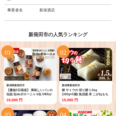
事業者名
新保酒店
新発田市の人気ランキング
新潟県新発田市
新潟県新発田市
【最短5日発送】 美味しいパンの
餅 サトウの 切り餅 1.5kg
缶詰 缶deボローニャ 6缶 5年6か
(300g×5個) 魚沼産 米 こがねもち
月保存 保存食 非常食 防災食 備蓄
使用 至高の餅 防災 備蓄 保存食 非
10,000 円
15,000 円
食 防災グッズ パン デニッシュ レ
常食 正月 餅 おせち サトウ食品 サ
ジャー アウトドア 海外旅行 キャ
トウの切り餅 お餅 もち kome 年
ンプ ボローニャ 缶 セット プレー
末 年始 新年 お雑煮 新潟県 新潟
ン チョコ メープル 長期保存 J20
新発田 J29_02