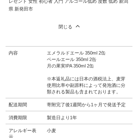
レゼント 女性 初心者 入門 アルコール低め 度数 低め 新潟
県 新発田市
閉じる
内容
エメラルドエール 350ml 2缶
ペールエール 350ml 2缶
月の果実IPA 350ml 2缶
※本返礼品には日本の酒税法上、麦芽
使用比率や副原料によって発泡酒に分
類される製品も含まれております。
配送期間
寄附完了後1週間から1ヶ月で発送予定
消費期限
製造日より1年
アレルギー表
小麦
示