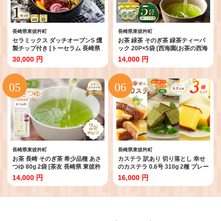
長崎県東彼杵町
長崎県東彼杵町
セラミックス ダッチオーブンS 燻
お茶 緑茶 そのぎ茶 緑茶ティーパ
製チップ付き [トーセラム 長崎県
ック 20P×5袋 [西海園(お茶の西海
東彼杵町 hs42bag480023] 耐熱
園) 長崎県 東彼杵町
30,000 円
14,000 円
陶器 ポトフ 燻製 キャンプ アウト
hs42bag710003] 日本茶 茶葉 国
ドア バーベキュー キッチン用品
産 長崎県産 東彼杵
日本製
長崎県東彼杵町
長崎県東彼杵町
お茶 長崎 そのぎ茶 希少品種 あさ
カステラ 訳あり 切り落とし 幸せ
つゆ 80g 2袋 [茶友 長崎県 東彼杵
のカステラ 0.6号 310g 2種 プレー
町 hs42bag430000] ちゃ 茶 おち
ン 抹茶 各1本 カステラ 切り落と
14,000 円
16,000 円
ゃ お茶
し 1パック 250g 計870g [長崎カ
ステラセンター心泉堂 長崎県 東
彼杵町 hs42bag180036] 和菓子
かすてら 長崎 お菓子 おやつ