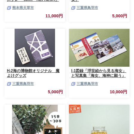
熊本県天草市
三重県鳥羽市
11,000円
5,000円
H-2海の博物館オリジナル 魔
I-1図録「浮世絵から見る海女」
よけグッズ
と写真集「海女、海神に願う」
三重県鳥羽市
三重県鳥羽市
5,000円
10,000円