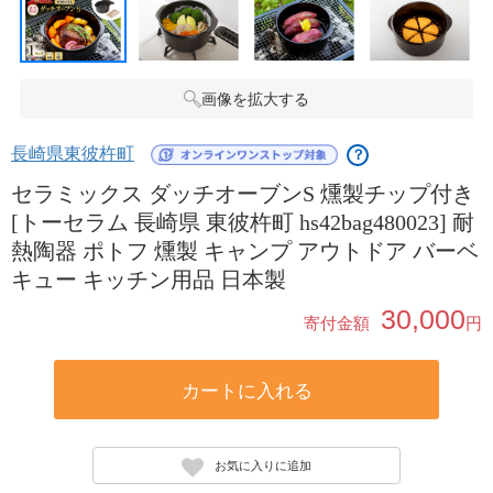
画像を拡大する
長崎県東彼杵町
？
セラミックス ダッチオーブンS 燻製チップ付き
[トーセラム 長崎県 東彼杵町 hs42bag480023] 耐
熱陶器 ポトフ 燻製 キャンプ アウトドア バーベ
キュー キッチン用品 日本製
30,000
寄付金額
円
カートに入れる
お気に入りに追加