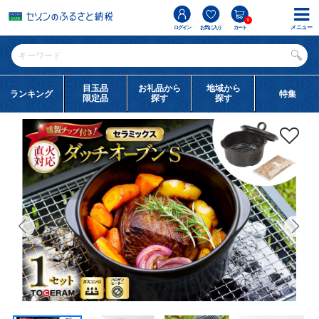
0
メニュー
ログイン
お気に入り
カート
目玉品
お礼品から
地域から
ランキング
特集
限定品
探す
探す