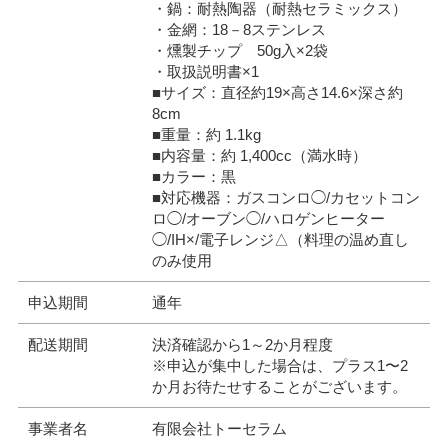
・鍋：耐熱陶器（耐熱セラミックス）
・金網：18－8ステンレス
・燻製チップ 50g入×2袋
・取扱説明書×1
■サイズ：直径約19×高さ14.6×深さ約
8cm
■重量：約 1.1kg
■内容量：約 1,400cc（満水時）
■カラー：黒
■対応機器：ガスコンロ◯/カセットコン
ロ◯/オーブン◯/ハロゲンヒーター
◯/IH×/電子レンジ△（料理の温め直し
のみ使用
申込期間
通年
配送期間
決済確認から1～2か月程度
※申込が集中した場合は、プラス1〜2
か月お待たせすることがございます。
事業者名
有限会社トーセラム