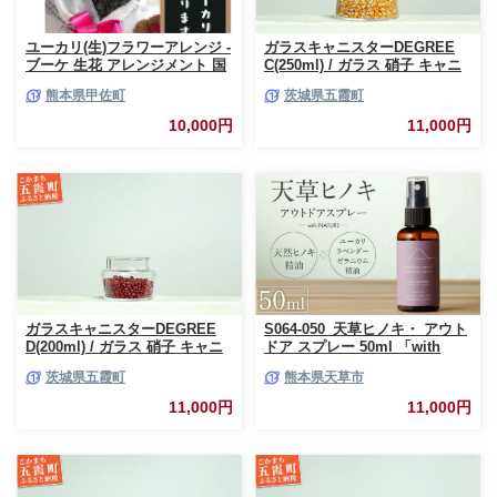
ユーカリ(生)フラワーアレンジ -
ガラスキャニスターDEGREE
ブーケ 生花 アレンジメント 国
C(250ml) / ガラス 硝子 キャニ
産 熊本県産 切り花 15～20本 イ
スター DEGREE ハンドメイド
熊本県甲佐町
茨城県五霞町
ンテリア 虫よけ作用 人気 おす
耐熱 一生もの 職人 こだわり
すめ 熊本県 甲佐町
JIDA デザインミュージアムセ
10,000円
11,000円
レクション 茨城県 五霞町
ガラスキャニスターDEGREE
S064-050_天草ヒノキ・ アウト
D(200ml) / ガラス 硝子 キャニ
ドア スプレー 50ml 「with
スター DEGREE ハンドメイド
NATURE」
茨城県五霞町
熊本県天草市
耐熱 一生もの 職人 こだわり
JIDA デザインミュージアムセ
11,000円
11,000円
レクション 茨城県 五霞町