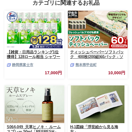
カテゴリに関連するお礼品
【雑貨・日用品ランキング1位
ティッシュペーパーソフトパッ
獲得】128ロール相当 シャワー
ク 400枚(200組)60パック - ソ
トイレに最適 トイレットペーパ
フトパック ティッシュ ペーパ
静岡県富士市
熊本県甲佐町
ー ダブル プレミアムシンラ 96
ー 生活用品 雑貨 日用品 必需品
ロール (12R×8パック) 配達時間
紙 常備品 まとめ買い 備蓄 防災
17,000円
10,000円
指定可能 1.3倍巻き トイレット
ストック 熊本県 甲佐町【ZC】
ペーパー 日用品 トイレットペ
【価格改定XB】
ーパー 生活用品 トイレットペ
ーパー 人気 おすすめ [sf001-
012]
S064-049_天草ヒノキ・ ルーム
H-1図録「浮世絵から見る海
スプレー 50ml「REFRESH」
女」