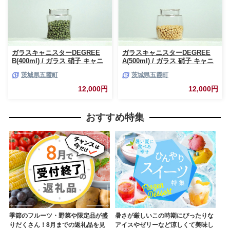
ガラスキャニスターDEGREE
ガラスキャニスターDEGREE
B(400ml) / ガラス 硝子 キャニ
A(500ml) / ガラス 硝子 キャニ
スター DEGREE ハンドメイド
スター DEGREE ハンドメイド
茨城県五霞町
茨城県五霞町
耐熱 一生もの 職人 こだわり
耐熱 一生もの 職人 こだわり
JIDA デザインミュージアムセ
JIDA デザインミュージアムセ
12,000円
12,000円
レクション 茨城県 五霞町
レクション 茨城県 五霞町
おすすめ特集
季節のフルーツ・野菜や限定品が盛
暑さが厳しいこの時期にぴったりな
りだくさん！8月までの返礼品を見
アイスやゼリーなど涼しくて美味し