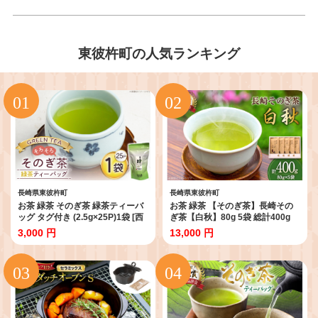
東彼杵町の人気ランキング
長崎県東彼杵町
長崎県東彼杵町
お茶 緑茶 そのぎ茶 緑茶ティーバ
お茶 緑茶 【そのぎ茶】長崎その
ッグ タグ付き (2.5g×25P)1袋 [西
ぎ茶【白秋】80g 5袋 総計400g
坂秀徳製茶 長崎県 東彼杵町
[池田茶園 長崎県 東彼杵町
3,000 円
13,000 円
hs42bag510004] 国産 長崎県産
hs42bag760000] 茶 ちゃ お茶 お
東彼杵 茶葉 ティーバッグ
ちゃ 緑茶 りょくちゃ 日本茶 茶葉