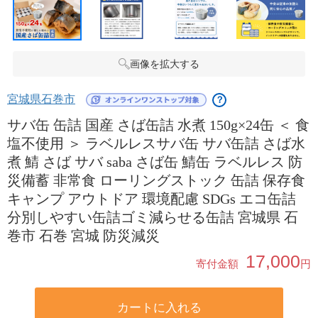
画像を拡大する
宮城県石巻市
？
サバ缶 缶詰 国産 さば缶詰 水煮 150g×24缶 ＜ 食
塩不使用 ＞ ラベルレスサバ缶 サバ缶詰 さば水
煮 鯖 さば サバ saba さば缶 鯖缶 ラベルレス 防
災備蓄 非常食 ローリングストック 缶詰 保存食
キャンプ アウトドア 環境配慮 SDGs エコ缶詰
分別しやすい缶詰ゴミ減らせる缶詰 宮城県 石
巻市 石巻 宮城 防災減災
17,000
寄付金額
円
カートに入れる