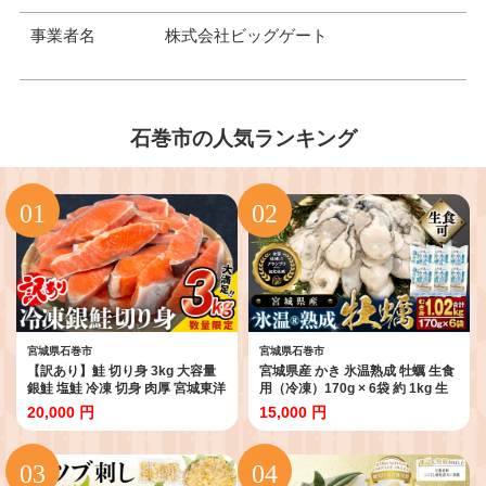
事業者名
株式会社ビッグゲート
石巻市の人気ランキング
宮城県石巻市
宮城県石巻市
【訳あり】鮭 切り身 3kg 大容量
宮城県産 かき 氷温熟成 牡蠣 生食
銀鮭 塩鮭 冷凍 切身 肉厚 宮城東洋
用（冷凍）170g × 6袋 約 1kg 生
宮城県 石巻 石巻市 さけ サケ 鮭切
食 牡蠣むき身 小分け むき身 むき
20,000 円
15,000 円
身 シャケ しゃけ 鮭切り身 鮭 家庭
牡蠣 カキ オイスター 濃厚 冷凍か
用 簡易包装 訳アリ おかず お弁当
き 宮城 小分け 冷凍 バラバラ冷凍
朝ごはん サーモン 塩鮭 焼き魚 和
冷凍カキ かき 牡蠣 1キロ 海鮮 魚
食 魚 魚介 海鮮 規格外 不揃い
介 貝類 海の幸 BBQ 家庭用 まる