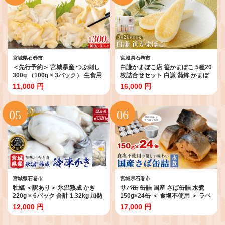
たか水産 宮城県 石巻市 宮城 石巻
宮城県石巻市
宮城県石巻市
＜先行予約＞ 宮城県産 つぶ刺し
白謙かまぼこ店 笹かまぼこ 5種20
300g （100g × 3パック） 生食用
枚詰合せセット 白謙 蒲鉾 かまぼ
小分け つぶ貝 開き 刺身 ツブ貝 ツ
こ 笹蒲鉾 揚げ蒲鉾 宮城県 石巻市
11,000 円
16,000 円
ブ刺し つぶがい スライス 冷凍 海
宮城 石巻
鮮 魚介 お刺身 刺身用 貝 おつまみ
簡単調理 小分け 酒の肴 晩酌 美味
しい 海鮮 海鮮食品 魚介類 魚介 ふ
るさと納税 宮城県 宮城 石巻 石巻
市 11000円 送料無料
宮城県石巻市
宮城県石巻市
牡蠣 ＜訳あり＞ 氷温熟成 かき
サバ缶 缶詰 国産 さば缶詰 水煮
220g × 6パック 合計 1.32kg 加熱
150g×24缶 ＜ 食塩不使用 ＞ ラベ
用 牡蠣むき身 小分け むき身 むき
ルレスサバ缶 サバ缶詰 さば水煮
12,000 円
17,000 円
牡蠣 カキ オイスター 濃厚 冷凍か
鯖 さば サバ saba さば缶 鯖缶 ラ
き 宮城 小分け 冷凍 バラバラ冷凍
ベルレス 防災備蓄 非常食 ローリ