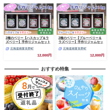
2種のベリー【ハスカップ＆ラ
2種のベリー【ブルーベリー＆
ズベリー】手作りジャムセット
ラズベリー】手作りジャムセッ
各2個 北海道 南富良野町 ジャ
ト 各2個 北海道 南富良野町 ジ
北海道南富良野町
北海道南富良野町
ム ベリー ハスカップ ラズベリ
ャム ベリー ブルーベリー ラズ
ー ソース カシス てんさい糖 無
ベリー ソース カシス 果実 てん
12,000円
12,000円
農薬 ポリフェノール 鉄分 ビタ
さい糖 無農薬
ミン
おすすめ特集