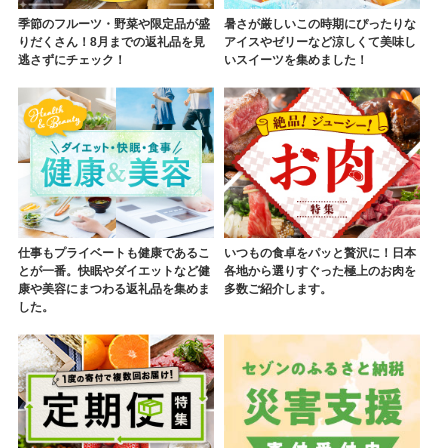
季節のフルーツ・野菜や限定品が盛
暑さが厳しいこの時期にぴったりな
りだくさん！8月までの返礼品を見
アイスやゼリーなど涼しくて美味し
逃さずにチェック！
いスイーツを集めました！
仕事もプライベートも健康であるこ
いつもの食卓をパッと贅沢に！日本
とが一番。快眠やダイエットなど健
各地から選りすぐった極上のお肉を
康や美容にまつわる返礼品を集めま
多数ご紹介します。
した。