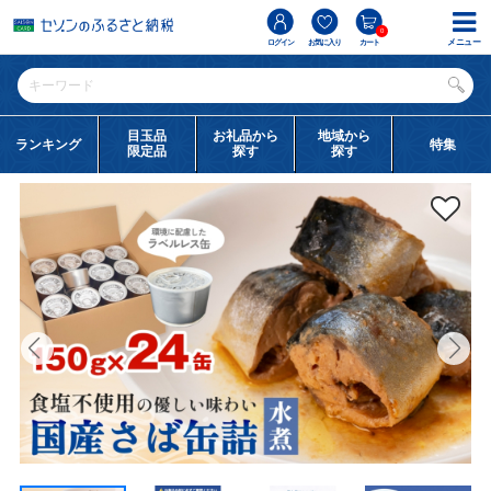
0
メニュー
ログイン
お気に入り
カート
目玉品
お礼品から
地域から
ランキング
特集
限定品
探す
探す