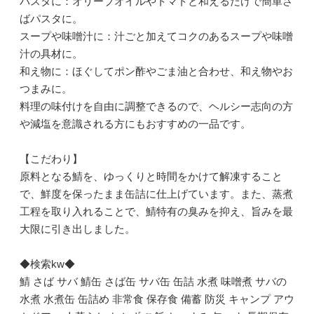
パスタに：オリーブオイルやトマトと和えるだけで簡単さ
ばパスタに。
スープや味噌汁に：汁ごと加えてコクのあるスープや味噌
汁の具材に。
和え物に：ほぐしてポン酢やごま油と合わせ、和え物やお
つまみに。
料理の味付けを自由に調整できるので、ヘルシー志向の方
や減塩を意識される方にもおすすめの一品です。
【こだわり】
原料となる鯖を、ゆっくりと時間をかけて解凍すること
で、鮮度を保ったまま缶詰に仕上げています。また、蒸煮
工程を取り入れることで、鯖特有の臭みを抑え、旨みを最
大限に引き出しました。
◆検索kw◆
鯖 さば サバ 鯖缶 さば缶 サバ缶 缶詰 水煮 味噌煮 サバの
水煮 水煮缶 缶詰め 非常食 保存食 備蓄 防災 キャンプ アウ