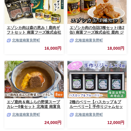
エゾシカ肉は森の恵み！鹿肉ギ
エゾシカ肉の缶詰3種セット(各2
フトセット 南富フーズ株式会社
缶) 南富フーズ株式会社 鹿肉 ジ
鹿肉 ジビエ 鹿 詰め合わせ 肉
ビエ 鹿 詰め合わせ 肉 北海道
北海道南富良野町
北海道南富良野町
北海道 南富良野町 エゾシカ 缶
南富良野町 エゾシカ 缶詰 セッ
詰 セット 詰合せ 贈り物 ギフト
ト 詰合せ 肉の加工品 おかず お
16,000円
18,000円
ジャーキー
弁当 おつまみ 惣菜
エゾ鹿肉＆南ふらの野菜スープ
2種のベリー【ハスカップ＆ブ
カレー8食セット 北海道 南富良
ルーベリー】手作りジャムセッ
野町 エゾシカ 鹿 鹿肉 カレー
ト 各2個 北海道 南富良野町 ジ
北海道南富良野町
北海道南富良野町
スープカレー セット 詰合せ 加
ャム ベリー ハスカップ ブルー
工食品 惣菜 レトルト
ベリー ソース
24,000円
12,000円