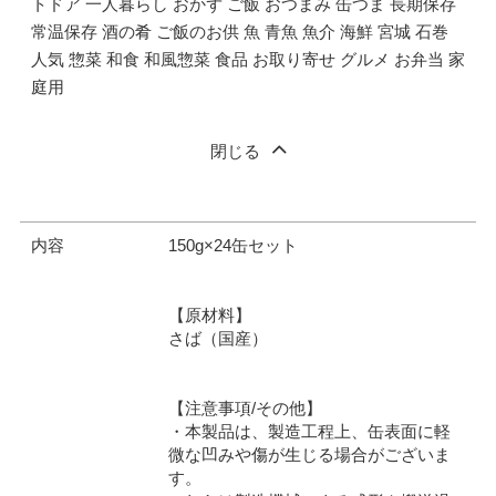
トドア 一人暮らし おかず ご飯 おつまみ 缶つま 長期保存
常温保存 酒の肴 ご飯のお供 魚 青魚 魚介 海鮮 宮城 石巻
人気 惣菜 和食 和風惣菜 食品 お取り寄せ グルメ お弁当 家
庭用
閉じる
内容
150g×24缶セット
【原材料】
さば（国産）
【注意事項/その他】
・本製品は、製造工程上、缶表面に軽
微な凹みや傷が生じる場合がございま
す。