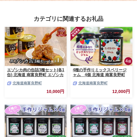
冷凍カキ かき 牡蠣 海鮮 魚介 貝類
ングストック 缶詰 保存食 キャン
海の幸 BBQ 家庭用 まるたか水産
プ アウトドア 環境配慮 SDGs エ
ふるさと納税 宮城県 石巻市 宮城
コ缶詰 分別しやすい缶詰ゴミ減ら
石巻
せる缶詰 宮城県 石巻市 石巻 宮城
カテゴリに関連するお礼品
防災減災
エゾシカ肉の缶詰3種セット(各1
4種の手作りミックスベリージ
缶) 北海道 南富良野町 エゾシカ
ャム 4個 北海道 南富良野町
鹿 鹿肉 肉 お肉 缶詰 セット 詰
ジャム ベリー ソース セット 詰
北海道南富良野町
北海道南富良野町
合せ ジビエ 加工品 北海道産 国
合せ ブルーベリー てんさい糖
産 おつまみ おかず 高たんぱく
酸味 甘味 香り 甘酸っぱい 美味
10,000円
12,000円
低脂肪 鉄分 カレー 味噌 食べや
しい 甘さ控えめ
すい