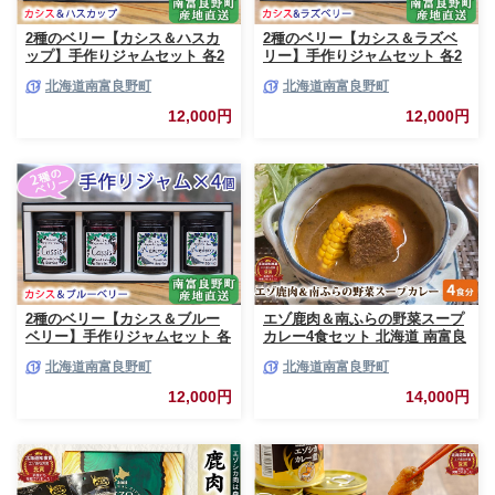
2種のベリー【カシス＆ハスカ
2種のベリー【カシス＆ラズベ
ップ】手作りジャムセット 各2
リー】手作りジャムセット 各2
個 北海道 南富良野町 ジャム カ
個 北海道 南富良野町 ジャム ベ
北海道南富良野町
北海道南富良野町
シス ハスカップ ソース 果実 て
リー カシス ラズベリー ソース
んさい糖 無農薬 ポリフェノー
果実 てんさい糖 無農薬
12,000円
12,000円
ル 鉄分 ビタミン
2種のベリー【カシス＆ブルー
エゾ鹿肉＆南ふらの野菜スープ
ベリー】手作りジャムセット 各
カレー4食セット 北海道 南富良
2個 北海道 南富良野町 ジャム
野町 エゾシカ 鹿 鹿肉 カレー
北海道南富良野町
北海道南富良野町
ベリー カシス ブルーベリー ソ
スープカレー セット 詰合せ 加
ース 果実 てんさい糖 無農薬 甘
工食品 惣菜 レトルト
12,000円
14,000円
酸っぱい