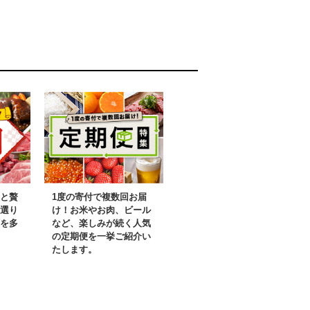
理 家計応援】 G4139
と贅
1度の寄付で複数回お届
選り
け！お米やお肉、ビール
を多
など、楽しみが続く人気
の定期便を一挙ご紹介い
たします。