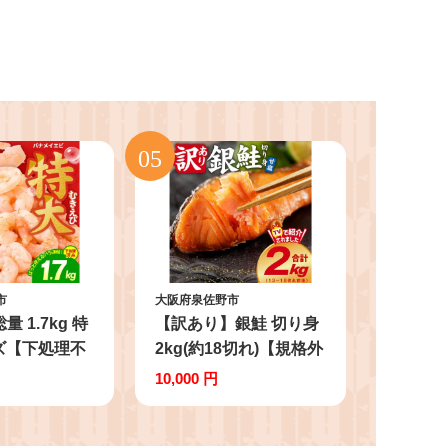
市
大阪府泉佐野市
 1.7kg 特
【訳あり】銀鮭 切り身
ズ【下処理不
2kg(約18切れ)【規格外
50g×2P 訳
甘塩 バラ凍結 海鮮 魚
10,000 円
ズ不揃い バナ
介 鮭 さけ しゃけ お弁
バラ凍結】
当 朝食 おかず 簡単調