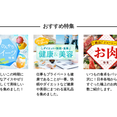
 ビール 海
あり サイズ不揃い】
G4142
便 タオル
G4721
後から カタ
あとからセ
おすすめ特集
20
しいこの時期に
仕事もプライベートも健
いつもの食卓をパッ
なアイスやゼリ
康であることが一番。快
沢に！日本各地から
しくて美味しい
眠やダイエットなど健康
すぐった極上のお肉
を集めました！
や美容にまつわる返礼品
数ご紹介します。
を集めました。