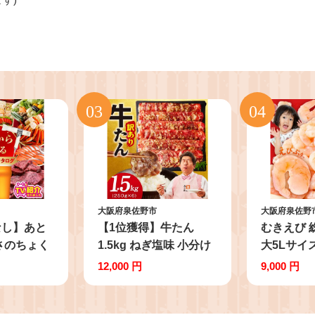
大阪府泉佐野市
大阪府泉佐野
なし】あと
【1位獲得】牛たん
むきえび 総量
さのちょく
1.5kg ねぎ塩味 小分け
大5Lサイ
1,000円
250g×6【成型 牛タン
要 小分け 8
12,000 円
9,000 円
佐野市 ふ
牛肉 焼肉 BBQ 薄切り
あり サイ
4000品以
ぎゅうたん スライス 訳
メイエビ 