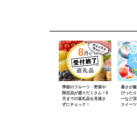
家計応援 特別規格 ヤッ
上 高評価 肉
ホーブルーイング スピ
鮮 野菜 定期
ード発送】 G3897-1
ティッシュ 
ログギフト 
レクト】 sn0
季節のフルーツ・野菜や
暑さが厳
限定品が盛りだくさん！8
ぴったり
月までの返礼品を見逃さ
ーなど涼
ずにチェック！
スイーツ