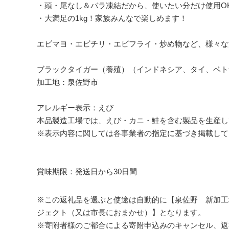
・頭・尾なし＆バラ凍結だから、使いたい分だけ使用O
・大満足の1kg！家族みんなで楽しめます！
エビマヨ・エビチリ・エビフライ・炒め物など、様々な
ブラックタイガー（養殖）（インドネシア、タイ、ベト
加工地：泉佐野市
アレルギー表示：えび
本品製造工場では、えび・カニ・鮭を含む製品を生産し
※表示内容に関しては各事業者の指定に基づき掲載して
賞味期限：発送日から30日間
※この返礼品を選ぶと使途は自動的に【泉佐野 新加工
ジェクト（又は市長におまかせ）】となります。
※寄附者様のご都合による寄附申込みのキャンセル、返