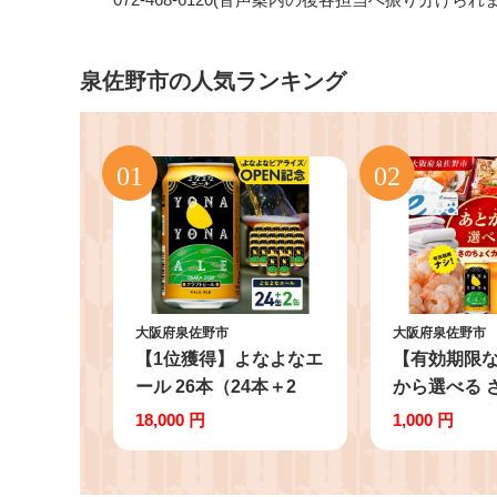
泉佐野市の人気ランキング
大阪府泉佐野市
大阪府泉佐野市
【1位獲得】よなよなエ
【有効期限
ール 26本（24本＋2
から選べる 
本）【350ml 缶 ビール
カタログ（寄附
18,000 円
1,000 円
びーる お酒 さけ BBQ
コース）【泉
飲み比べ 晩酌 高評価
るさとギフト 