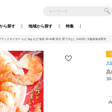
から
探す
地域から
探す
特集
ラックタイガー エビ 1kg えび 海老 30-40尾 特大 背ワタなし G4220 / 大阪府泉佐野市
N
大
高
3