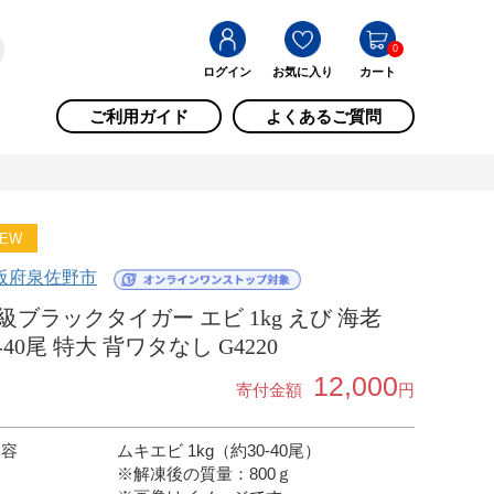
0
ログイン
お気に入り
カート
ご利用ガイド
よくあるご質問
EW
阪府泉佐野市
級ブラックタイガー エビ 1kg えび 海老
0-40尾 特大 背ワタなし G4220
12,000
寄付金額
円
内容
ムキエビ 1kg（約30-40尾）
※解凍後の質量：800ｇ