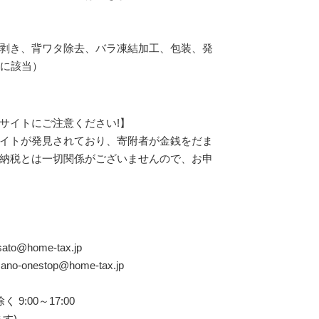
剥き、背ワタ除去、バラ凍結加工、包装、発
号に該当）
サイトにご注意ください!】
イトが発見されており、寄附者が金銭をだま
納税とは一切関係がございませんので、お申
@home-tax.jp
estop@home-tax.jp
:00～17:00
す)