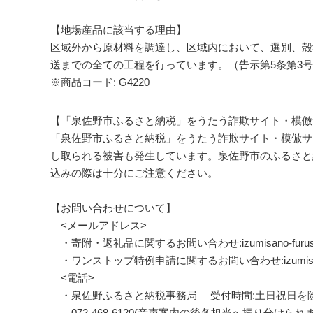
【地場産品に該当する理由】
区域外から原材料を調達し、区域内において、選別、殻
送までの全ての工程を行っています。（告示第5条第3
※商品コード: G4220
【「泉佐野市ふるさと納税」をうたう詐欺サイト・模倣
「泉佐野市ふるさと納税」をうたう詐欺サイト・模倣サ
し取られる被害も発生しています。泉佐野市のふるさと
込みの際は十分にご注意ください。
【お問い合わせについて】
<メールアドレス>
・寄附・返礼品に関するお問い合わせ:izumisano-furusato
・ワンストップ特例申請に関するお問い合わせ:izumisano-on
<電話>
・泉佐野ふるさと納税事務局 受付時間:土日祝日を除く 9
072-468-6120(音声案内の後各担当へ振り分けられま