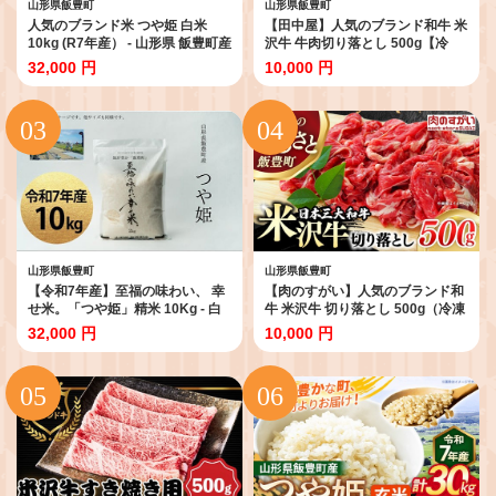
山形県飯豊町
山形県飯豊町
人気のブランド米 つや姫 白米
【田中屋】人気のブランド和牛 米
10kg (R7年産） - 山形県 飯豊町産
沢牛 牛肉切り落とし 500g【冷
米 精米 品種 銘柄 ブランド米 ご飯
凍】 - ブランド牛 国産 和牛 黒毛
32,000 円
10,000 円
白飯 おすすめ 送料無料 田園サー
和牛 牛肉 切り落とし 牛丼 カレー
ビスいいで【価格改定X】
肉じゃが 使いやすい 便利 ストッ
ク 送料無料 山形県 飯豊町
山形県飯豊町
山形県飯豊町
【令和7年産】至福の味わい、 幸
【肉のすがい】人気のブランド和
せ米。「つや姫」精米 10Kg - 白
牛 米沢牛 切り落とし 500g（冷凍
米 米 ごはん 品種 銘柄 ブランド米
便） - 牛肉 肉 国産 和牛 黒毛和牛
32,000 円
10,000 円
おすすめ 送料無料 山形県 飯豊町
焼肉 すき焼き 牛スライス 牛肉切
産
り落とし ストック 送料無料 山形
県 飯豊町