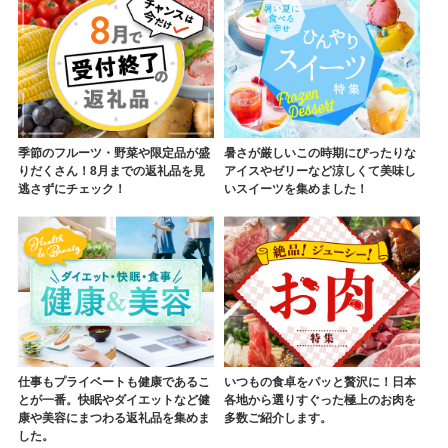
季節のフルーツ・野菜や限定品が盛
暑さが厳しいこの時期にぴったりな
りだくさん！8月までの返礼品を見
アイスやゼリーなど涼しくて美味し
逃さずにチェック！
いスイーツを集めました！
仕事もプライベートも健康であるこ
いつもの食卓をパッと贅沢に！日本
とが一番。快眠やダイエットなど健
各地から選りすぐった極上のお肉を
康や美容にまつわる返礼品を集めま
多数ご紹介します。
した。