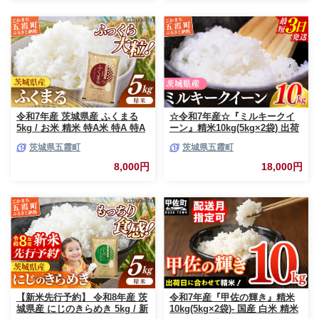
定ZR】
佐町【価格改定ZP】
令和7年産 茨城県産 ふくまる
☆令和7年産☆『ミルキークイ
5kg / お米 精米 特A米 特A 特A
ーン』精米10kg(5kg×2袋) 出荷
評価 旨味 安心 美味しい 茨城県
日に合わせて精米 / 米 お米
茨城県五霞町
茨城県五霞町
五霞町【価格改定X】
10kg コメ こめ 人気 銘柄 家計
応援 中山産業 家庭用 茨城県産
8,000円
18,000円
茨城県 五霞町【価格変更AB】
【新米先行予約】 令和8年産 茨
令和7年産『甲佐の輝き』精米
城県産 にじのきらめき 5kg / 新
10kg(5kg×2袋)- 国産 白米 精米