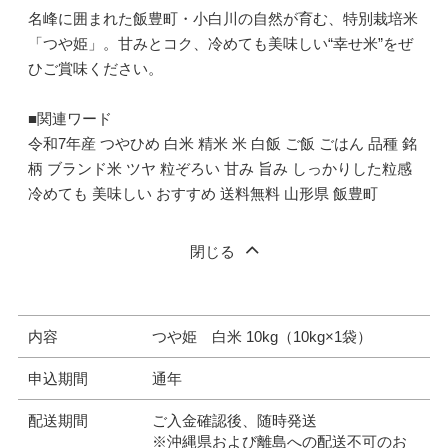
名峰に囲まれた飯豊町・小白川の自然が育む、特別栽培米
「つや姫」。甘みとコク、冷めても美味しい“幸せ米”をぜ
ひご賞味ください。
■関連ワード
令和7年産 つやひめ 白米 精米 米 白飯 ご飯 ごはん 品種 銘
柄 ブランド米 ツヤ 粒ぞろい 甘み 旨み しっかりした粒感
冷めても 美味しい おすすめ 送料無料 山形県 飯豊町
閉じる
内容
つや姫 白米 10kg（10kg×1袋）
申込期間
通年
配送期間
ご入金確認後、随時発送
※沖縄県および離島への配送不可のお