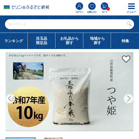
0
メニュー
ログイン
お気に入り
カート
目玉品
お礼品から
地域から
ランキング
特集
限定品
探す
探す