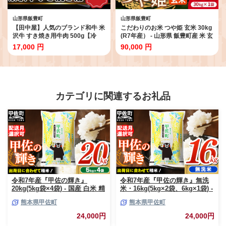
山形県飯豊町
山形県飯豊町
【田中屋】人気のブランド和牛 米
こだわりのお米 つや姫 玄米 30kg
沢牛 すき焼き用牛肉 500g【冷
(R7年産） - 山形県 飯豊町産 米 玄
凍】 - ブランド牛 国産 和牛 黒毛
米ごはん 品種 銘柄 ブランド米 玄
17,000 円
90,000 円
和牛 すき焼き 牛肉 牛スライス 使
米食 食物繊維 ビタミン おすすめ
いやすい ストック 送料無料 山形
送料無料 長沼ファーム【価格改
県 飯豊町
定】
カテゴリに関連するお礼品
令和7年産『甲佐の輝き』
令和7年産『甲佐の輝き』無洗
20kg(5kg袋×4袋) - 国産 白米 精
米・16kg(5kg×2袋、6kg×1袋) -
米 お米 ブレンド米 複数原料米
国産 白米 無洗米 お米 ブレンド
熊本県甲佐町
熊本県甲佐町
訳あり 厳選 マイスター 生活応
米 複数原料米 訳あり 厳選 マイ
援 ひのひかり 森のくまさん お
スター 生活応援 ひのひかり 森
24,000円
24,000円
すすめ 熊本県 甲佐町【価格改
のくまさん おすすめ 熊本県 甲