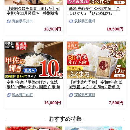
【寄附金額を見直しました】≪
新米 先行受付 令和8年産 『こ
令和8年11月発送≫ 特別栽培
しひかり』『ひとめぼれ』
米 はれわたり玄米10kg【青森
10kg (各5kg×1袋ずつ) 米 お米
青森県平川市
茨城県五霞町
県 平川市】
白米 コメ こめ 食べ比べセット
コシヒカリ ひとめぼれ 先行予
16,500円
18,500円
約 2026年 人気 家計応援 単一米
茨城県 五霞町
令和7年産『甲佐の輝き』無洗
【新米先行予約】 令和8年産 茨
米10kg(5kg×2袋) - 国産 白米 無
城県産 ふくまる 5kg / 新米 先
洗米 お米 ブレンド米 複数原料
行受付 先行予約 2026年 米 お米
熊本県甲佐町
茨城県五霞町
米 訳あり 厳選 マイスター 生活
精米 特A米 特A 特A評価 旨味
応援 ひのひかり 森のくまさん
安心 美味しい 茨城県 五霞町
16,000円
7,500円
おすすめ 熊本県 甲佐町【価格
改定ZL】
おすすめ特集