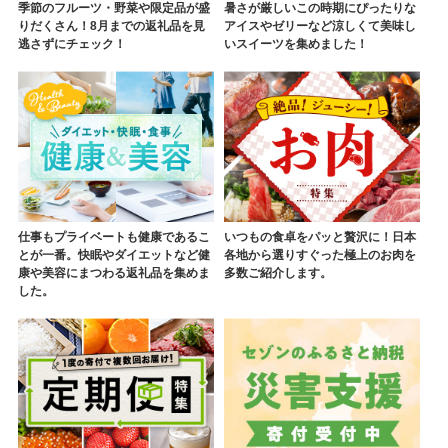
季節のフルーツ・野菜や限定品が盛
暑さが厳しいこの時期にぴったりな
りだくさん！8月までの返礼品を見
アイスやゼリーなど涼しくて美味し
逃さずにチェック！
いスイーツを集めました！
仕事もプライベートも健康であるこ
いつもの食卓をパッと贅沢に！日本
とが一番。快眠やダイエットなど健
各地から選りすぐった極上のお肉を
康や美容にまつわる返礼品を集めま
多数ご紹介します。
した。