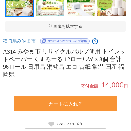
画像を拡大する
福岡県みやま市
？
A314 みやま市 リサイクルパルプ使用 トイレッ
トペーパー くすろーる 12ロールW × 8個 合計
96ロール 日用品 消耗品 エコ 古紙 常温 国産 福
岡県
14,000
寄付金額
円
カートに入れる
お気に入りに追加