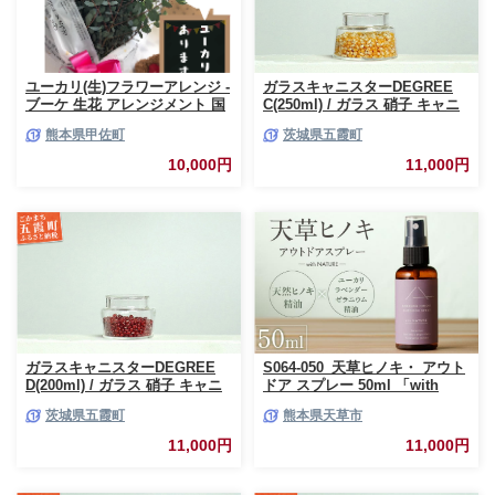
ユーカリ(生)フラワーアレンジ -
ガラスキャニスターDEGREE
ブーケ 生花 アレンジメント 国
C(250ml) / ガラス 硝子 キャニ
産 熊本県産 切り花 15～20本 イ
スター DEGREE ハンドメイド
熊本県甲佐町
茨城県五霞町
ンテリア 虫よけ作用 人気 おす
耐熱 一生もの 職人 こだわり
すめ 熊本県 甲佐町
JIDA デザインミュージアムセ
10,000円
11,000円
レクション 茨城県 五霞町
ガラスキャニスターDEGREE
S064-050_天草ヒノキ・ アウト
D(200ml) / ガラス 硝子 キャニ
ドア スプレー 50ml 「with
スター DEGREE ハンドメイド
NATURE」
茨城県五霞町
熊本県天草市
耐熱 一生もの 職人 こだわり
JIDA デザインミュージアムセ
11,000円
11,000円
レクション 茨城県 五霞町