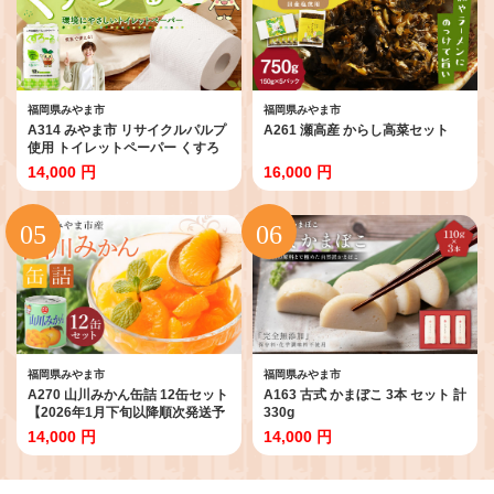
福岡県みやま市
福岡県みやま市
A314 みやま市 リサイクルパルプ
A261 瀬高産 からし高菜セット
使用 トイレットペーパー くすろ
ーる 12ロールW × 8個 合計 96ロ
14,000 円
16,000 円
ール 日用品 消耗品 エコ 古紙 常温
国産 福岡県
福岡県みやま市
福岡県みやま市
A270 山川みかん缶詰 12缶セット
A163 古式 かまぼこ 3本 セット 計
【2026年1月下旬以降順次発送予
330g
定】
14,000 円
14,000 円