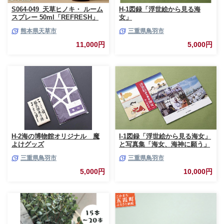
S064-049_天草ヒノキ・ ルーム
H-1図録「浮世絵から見る海
スプレー 50ml「REFRESH」
女」
熊本県天草市
三重県鳥羽市
11,000円
5,000円
H-2海の博物館オリジナル 魔
I-1図録「浮世絵から見る海女」
よけグッズ
と写真集「海女、海神に願う」
三重県鳥羽市
三重県鳥羽市
5,000円
10,000円