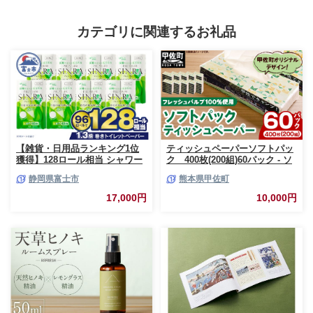
カテゴリに関連するお礼品
【雑貨・日用品ランキング1位
ティッシュペーパーソフトパッ
獲得】128ロール相当 シャワー
ク 400枚(200組)60パック - ソ
トイレに最適 トイレットペーパ
フトパック ティッシュ ペーパ
静岡県富士市
熊本県甲佐町
ー ダブル プレミアムシンラ 96
ー 生活用品 雑貨 日用品 必需品
ロール (12R×8パック) 配達時間
紙 常備品 まとめ買い 備蓄 防災
17,000円
10,000円
指定可能 1.3倍巻き トイレット
ストック 熊本県 甲佐町【ZC】
ペーパー 日用品 トイレットペ
【価格改定XB】
ーパー 生活用品 トイレットペ
ーパー 人気 おすすめ [sf001-
012]