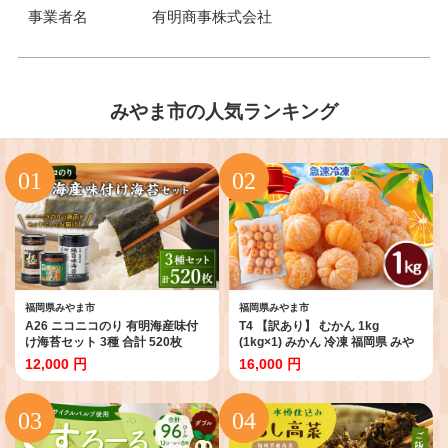
事業者名
有明商事株式会社
みやま市の人気ランキング
福岡県みやま市
福岡県みやま市
A26 ニコニコのり 有明海産味付
T4 【訳あり】 むかん 1kg
け海苔セット 3種 合計 520枚
(1kg×1) みかん 冷凍 福岡県 みや
ま市
12,000 円
16,000 円