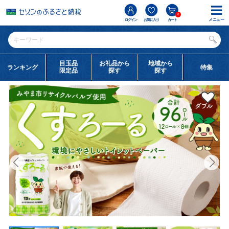
0
メニュー
ログイン
お気に入り
カート
目玉品
お礼品から
地域から
ランキング
特集
限定品
探す
探す