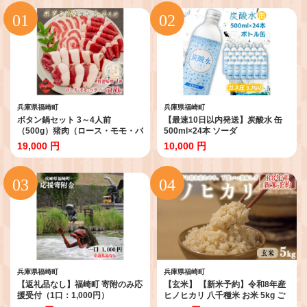
兵庫県福崎町
兵庫県福崎町
ボタン鍋セット 3～4人前
【最速10日以内発送】炭酸水 缶
（500g）猪肉（ロース・モモ・バ
500ml×24本 ソーダ
ラ）自家製味噌付き
19,000 円
10,000 円
兵庫県福崎町
兵庫県福崎町
【返礼品なし】福崎町 寄附のみ応
【玄米】 【新米予約】令和8年産
援受付（1口：1,000円）
ヒノヒカリ 八千種米 お米 5kg ご
はん 兵庫県産 世界かんがい施設