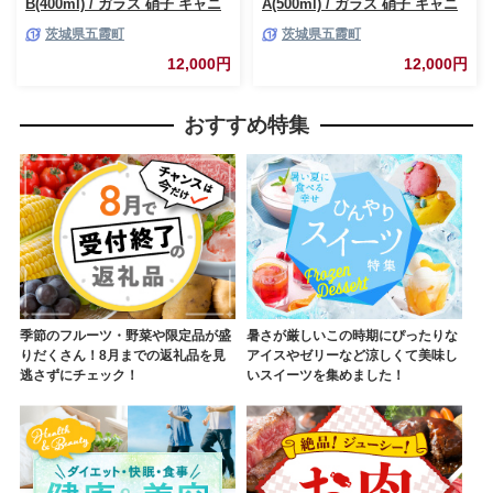
B(400ml) / ガラス 硝子 キャニ
A(500ml) / ガラス 硝子 キャニ
スター DEGREE ハンドメイド
スター DEGREE ハンドメイド
茨城県五霞町
茨城県五霞町
耐熱 一生もの 職人 こだわり
耐熱 一生もの 職人 こだわり
JIDA デザインミュージアムセ
JIDA デザインミュージアムセ
12,000円
12,000円
レクション 茨城県 五霞町
レクション 茨城県 五霞町
おすすめ特集
季節のフルーツ・野菜や限定品が盛
暑さが厳しいこの時期にぴったりな
りだくさん！8月までの返礼品を見
アイスやゼリーなど涼しくて美味し
逃さずにチェック！
いスイーツを集めました！