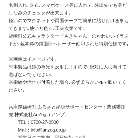
名刺入れ､財布､スマホケース等に入れて､外出先でも身だ
しなみのチェックが出来ます｡
軽いのでマグネットや両面テープで簡単に貼り付ける事も
できます｡使い方色々､工夫次第です｡
福崎町公式キャラクター「さきちゃん」のかわいいイラス
トが､鏡本体の鏡面部へレーザー刻印された特別仕様です｡
※画像はイメージです。
※本製品は鏡の為光を反射しますので､絶対に人に向けて
遊ばないでください｡
※指紋や汚れが付着した場合､必ず柔らかい布で吹いてく
ださい｡
兵庫県福崎町 ふるさと納税サポートセンター：業務委託
先 株式会社AnZog（アンゾ）
TEL：0790-27-9900
Mail：info@anzog.co.jp
営業日のご案内 平日9時～17時