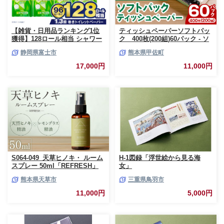
【雑貨・日用品ランキング1位
ティッシュペーパーソフトパッ
獲得】128ロール相当 シャワー
ク 400枚(200組)60パック - ソ
トイレに最適 トイレットペーパ
フトパック ティッシュ ペーパ
静岡県富士市
熊本県甲佐町
ー ダブル プレミアムシンラ 96
ー 生活用品 雑貨 日用品 必需品
ロール (12R×8パック) 配達時間
紙 常備品 まとめ買い 備蓄 防災
17,000円
11,000円
指定可能 1.3倍巻き トイレット
ストック 熊本県 甲佐町【ZC】
ペーパー 日用品 トイレットペ
【価格改定XA】
ーパー 生活用品 トイレットペ
ーパー 人気 おすすめ [sf001-
012]
S064-049_天草ヒノキ・ ルーム
H-1図録「浮世絵から見る海
スプレー 50ml「REFRESH」
女」
熊本県天草市
三重県鳥羽市
11,000円
5,000円