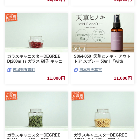
レクション 茨城県 五霞町
ガラスキャニスターDEGREE
S064-050_天草ヒノキ・ アウト
D(200ml) / ガラス 硝子 キャニ
ドア スプレー 50ml 「with
スター DEGREE ハンドメイド
NATURE」
茨城県五霞町
熊本県天草市
耐熱 一生もの 職人 こだわり
JIDA デザインミュージアムセ
11,000円
11,000円
レクション 茨城県 五霞町
ガラスキャニスターDEGREE
ガラスキャニスターDEGREE