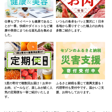
仕事もプライベートも健康であるこ
いつもの食卓をパッと贅沢に！日本
とが一番。快眠やダイエットなど健
各地から選りすぐった極上のお肉を
康や美容にまつわる返礼品を集めま
多数ご紹介します。
した。
1度の寄付で複数回お届け！お米や
ふるさと納税を通じて復興支援を！
お肉、ビールなど、楽しみが続く人
代理寄付も受付中です。温かいご支
気の定期便を一挙ご紹介いたしま
援、お待ちしております。
す。