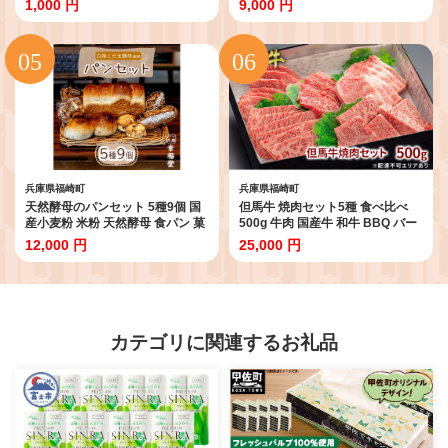
1,000 円
9,000 円
遺産登録『西光寺野疏水路』
兵庫県福崎町
兵庫県福崎町
天然酵母のパンセット 5種9個 国
但馬牛 焼肉セット5種 食べ比べ
産小麦粉 米粉 天然酵母 食パン 菓
500g 牛肉 国産牛 和牛 BBQ バー
子パン
ベキュー アウトドア
12,000 円
25,000 円
カテゴリに関連するお礼品