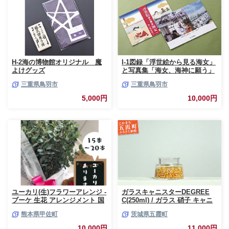
H-2海の博物館オリジナル 魔
I-1図録「浮世絵から見る海女」
よけグッズ
と写真集「海女、海神に願う」
三重県鳥羽市
三重県鳥羽市
5,000円
10,000円
ユーカリ(生)フラワーアレンジ -
ガラスキャニスターDEGREE
ブーケ 生花 アレンジメント 国
C(250ml) / ガラス 硝子 キャニ
産 熊本県産 切り花 15～20本 イ
スター DEGREE ハンドメイド
熊本県甲佐町
茨城県五霞町
ンテリア 虫よけ作用 人気 おす
耐熱 一生もの 職人 こだわり
すめ 熊本県 甲佐町
JIDA デザインミュージアムセ
10,000円
11,000円