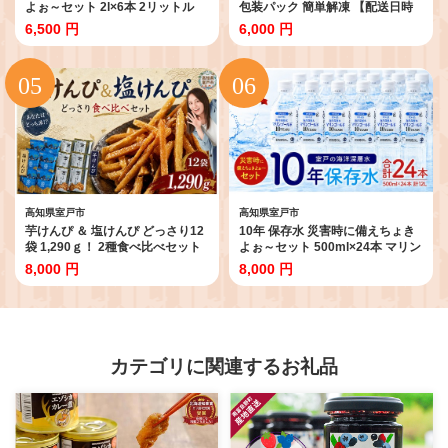
よぉ～セット 2l×6本 2リットル
包装パック 簡単解凍 【配送日時
2L マリンゴールド10years ミネ
指定可】 天然マグロ使用 ランキ
6,500 円
6,000 円
ラルウォーター ペットボトル 長
ング ねぎとろ丼 高品質 まぐろ マ
期保存水 備蓄水 備蓄用 非常災害
グロ 鮪 マグロ たたき まぐろたた
備蓄用 災害用 小分け 人気 便利 み
き まぐろのたたき 海鮮 魚介 魚 惣
ねらるうぉーたー 10000円 1万円
菜 小分け 冷凍 個装 便利 簡単 自
10,000円 以下 避難用品 防災グッ
然解凍 個食 父の日 一人暮らし お
ズ 防災 備蓄 災害 震災 高知県 室
手軽 どんぶり ねぎトロ
戸市
高知県室戸市
高知県室戸市
芋けんぴ ＆ 塩けんぴ どっさり12
10年 保存水 災害時に備えちょき
袋 1,290ｇ！ 2種食べ比べセット
よぉ～セット 500ml×24本 マリン
【スピード配送】海洋深層水仕込
ゴールド10years ミネラルウォー
8,000 円
8,000 円
み けんぴ ケンピ 芋けんぴ 芋ケン
ター ペットボトル 長期保存水 備
ピ 塩けんぴ 塩ケンピ 芋 駄菓子 ス
蓄水 備蓄用 非常災害備蓄用 災害
ナック おかし お茶菓子 スイーツ
用 小分け 人気 便利 みねらるうぉ
国産 さつま芋 芋菓子 お菓子 さつ
ーたー 10000円 1万円 10,000円
まいも 和菓子 小分け 小袋 個包装
以下 避難用品 防災グッズ 防災 備
人気 おすすめ 美味しい お気に入
蓄 災害 震災 高知県 室戸市
カテゴリに関連するお礼品
り 高知 手軽 簡単 8000円 送料無
料 高知県 室戸市