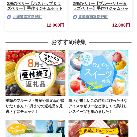
2種のベリー【ハスカップ＆ラ
2種のベリー【ブルーベリー＆
ズベリー】手作りジャムセット
ラズベリー】手作りジャムセッ
各2個 北海道 南富良野町 ジャ
ト 各2個 北海道 南富良野町 ジ
北海道南富良野町
北海道南富良野町
ム ベリー ハスカップ ラズベリ
ャム ベリー ブルーベリー ラズ
ー ソース カシス てんさい糖 無
ベリー ソース カシス 果実 てん
12,000円
12,000円
農薬 ポリフェノール 鉄分 ビタ
さい糖 無農薬
ミン
おすすめ特集
季節のフルーツ・野菜や限定品が盛
暑さが厳しいこの時期にぴったりな
りだくさん！8月までの返礼品を見
アイスやゼリーなど涼しくて美味し
逃さずにチェック！
いスイーツを集めました！