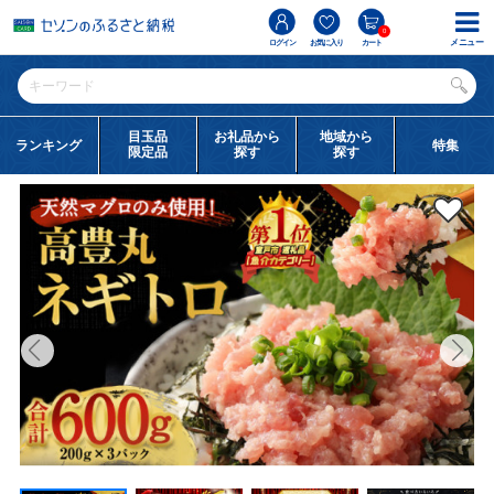
0
メニュー
ログイン
お気に入り
カート
目玉品
お礼品から
地域から
ランキング
特集
限定品
探す
探す