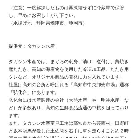
（注意）一度解凍したものは再凍結せずに冷蔵庫で保管
し、早めにお召し上がり下さい。
（水揚げ地 静岡県焼津市、静岡市）
提供元：タカシン水産
タカシン水産では、まぐろの刺身、漬け、煮付け、藁焼き
鰹たたき、高知の海産物を使用した冷凍加工品、たたき用
タレなど、オリジナル商品の開発に力を入れています。
社屋は高知の台所と呼ばれる「高知市中央卸売市場」通称
「弘化台」にあります。
弘化台には水産関連の会社（大熊水産 や 明神水産 な
ど）が多数あり、高知の生鮮食品流通の中核を担っており
ます。
また、タカシン水産室戸工場は高知市から芸西村、田野町
と坂本龍馬が愛した土佐湾を右手に車を走らすこと約２時