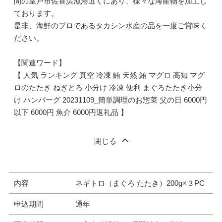
間の室戸市佐喜浜漁港近くにあり、様々な海産物を加工し
ております。
是非、海鮮のプロであるタカシン水産の品を一度ご賞味く
ださい。
【関連ワード】
【 人気 ランキング 真空 冷凍 鮪 天然 鮪 マグロ 高知 マグ
ロのたたき ねぎとろ 小分け 冷凍 便利 まぐろたたき小分
け ハンバーグ 20231109_簡単調理のお惣菜 父の日 6000円
以下 6000円 魚介 6000円返礼品 】
閉じる
内容
ネギトロ（まぐろ たたき）200g×３PC
申込期間
通年