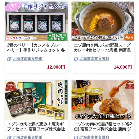
2種のベリー【カシス＆ブルー
エゾ鹿肉＆南ふらの野菜スープ
ベリー】手作りジャムセット 各
カレー4食セット 北海道 南富良
2個 北海道 南富良野町 ジャム
野町 エゾシカ 鹿 鹿肉 カレー
北海道南富良野町
北海道南富良野町
ベリー カシス ブルーベリー ソ
スープカレー セット 詰合せ 加
ース 果実 てんさい糖 無農薬 甘
工食品 惣菜 レトルト
12,000円
14,000円
酸っぱい
エゾシカ肉は森の恵み！鹿肉ギ
エゾシカ肉の缶詰3種セット(各2
フトセット 南富フーズ株式会社
缶) 南富フーズ株式会社 鹿肉 ジ
鹿肉 ジビエ 鹿 詰め合わせ 肉
ビエ 鹿 詰め合わせ 肉 北海道
北海道南富良野町
北海道南富良野町
北海道 南富良野町 エゾシカ 缶
南富良野町 エゾシカ 缶詰 セッ