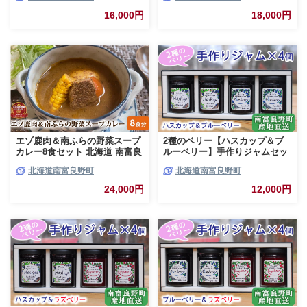
詰 セット 詰合せ 贈り物 ギフト
ト 詰合せ 肉の加工品 おかず お
16,000円
18,000円
ジャーキー
弁当 おつまみ 惣菜
エゾ鹿肉＆南ふらの野菜スープ
2種のベリー【ハスカップ＆ブ
カレー8食セット 北海道 南富良
ルーベリー】手作りジャムセッ
野町 エゾシカ 鹿 鹿肉 カレー
ト 各2個 北海道 南富良野町 ジ
北海道南富良野町
北海道南富良野町
スープカレー セット 詰合せ 加
ャム ベリー ハスカップ ブルー
工食品 惣菜 レトルト
ベリー ソース
24,000円
12,000円