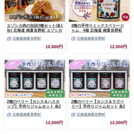
エゾシカ肉の缶詰3種セット(各1
4種の手作りミックスベリージ
缶) 北海道 南富良野町 エゾシカ
ャム 4個 北海道 南富良野町
鹿 鹿肉 肉 お肉 缶詰 セット 詰
ジャム ベリー ソース セット 詰
北海道南富良野町
北海道南富良野町
合せ ジビエ 加工品 北海道産 国
合せ ブルーベリー てんさい糖
産 おつまみ おかず 高たんぱく
酸味 甘味 香り 甘酸っぱい 美味
10,000円
12,000円
低脂肪 鉄分 カレー 味噌 食べや
しい 甘さ控えめ
すい
2種のベリー【カシス＆ハスカ
2種のベリー【カシス＆ラズベ
ップ】手作りジャムセット 各2
リー】手作りジャムセット 各2
個 北海道 南富良野町 ジャム カ
個 北海道 南富良野町 ジャム ベ
北海道南富良野町
北海道南富良野町
シス ハスカップ ソース 果実 て
リー カシス ラズベリー ソース
んさい糖 無農薬 ポリフェノー
果実 てんさい糖 無農薬
12,000円
12,000円
ル 鉄分 ビタミン