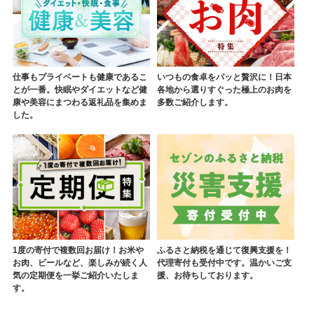
仕事もプライベートも健康であるこ
いつもの食卓をパッと贅沢に！日本
とが一番。快眠やダイエットなど健
各地から選りすぐった極上のお肉を
康や美容にまつわる返礼品を集めま
多数ご紹介します。
した。
1度の寄付で複数回お届け！お米や
ふるさと納税を通じて復興支援を！
お肉、ビールなど、楽しみが続く人
代理寄付も受付中です。温かいご支
気の定期便を一挙ご紹介いたしま
援、お待ちしております。
す。