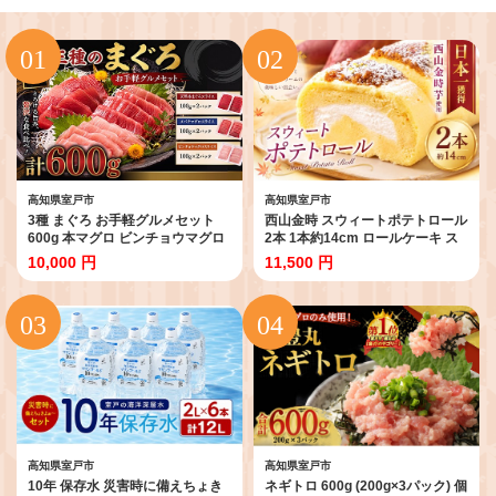
高知県室戸市
高知県室戸市
3種 まぐろ お手軽グルメセット
西山金時 スウィートポテトロール
600g 本マグロ ビンチョウマグロ
2本 1本約14cm ロールケーキ ス
メバチマグロ スライス 切り落と
イートポテト 国産 さつまいも ス
10,000 円
11,500 円
し 切落し 訳あり わけあり 天然 鮪
イーツ ケーキ 洋菓子 お菓子 デザ
刺身 刺し身 海鮮丼 漬け丼 食べ比
ート クリスマス 贈答品 ギフト 冷
べ 魚 さかな 冷凍 小分け 便利
凍 プレゼント TV メディア グラン
10000円 1万円 高知県 室戸市
プリ受賞 大賞受賞 故郷納税 【送
料無料】
高知県室戸市
高知県室戸市
10年 保存水 災害時に備えちょき
ネギトロ 600g (200g×3パック) 個