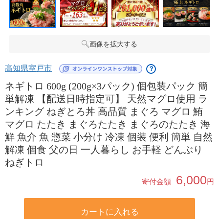
画像を拡大する
高知県室戸市
？
ネギトロ 600g (200g×3パック) 個包装パック 簡
単解凍 【配送日時指定可】 天然マグロ使用 ラ
ンキング ねぎとろ丼 高品質 まぐろ マグロ 鮪
マグロ たたき まぐろたたき まぐろのたたき 海
鮮 魚介 魚 惣菜 小分け 冷凍 個装 便利 簡単 自然
解凍 個食 父の日 一人暮らし お手軽 どんぶり
ねぎトロ
6,000
寄付金額
円
カートに入れる