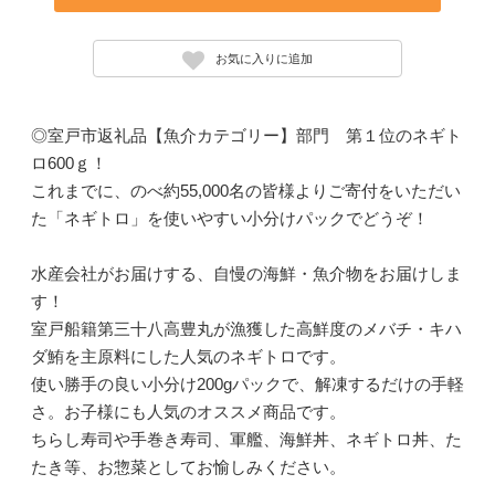
お気に入りに追加
◎室戸市返礼品【魚介カテゴリー】部門 第１位のネギト
ロ600ｇ！
これまでに、のべ約55,000名の皆様よりご寄付をいただい
た「ネギトロ」を使いやすい小分けパックでどうぞ！
水産会社がお届けする、自慢の海鮮・魚介物をお届けしま
す！
室戸船籍第三十八高豊丸が漁獲した高鮮度のメバチ・キハ
ダ鮪を主原料にした人気のネギトロです。
使い勝手の良い小分け200gパックで、解凍するだけの手軽
さ。お子様にも人気のオススメ商品です。
ちらし寿司や手巻き寿司、軍艦、海鮮丼、ネギトロ丼、た
たき等、お惣菜としてお愉しみください。