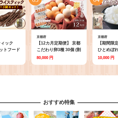
京都府
京都府
ティック
【12カ月定期便】 京都
【期間限定
 ペットフード
こだわり卵3種 30個 (割
ひとめぼれ 
グフード お
れ保証6個含む) 国産 卵
お米 ごは
80,000 円
10,000 円
 国産 ド
たまご タマゴ 玉子 鶏
京都府 久
ー いぬ イ
卵 鶏 卵黄 定期便 定期
令和七年 
ゃん ワン
新鮮卵 3種 食べ比べ セ
定】
ごはん え
ット 卵定期便 たまご定
おやつ オヤ
期便 12回 12か月 12ヶ
犬用おやつ
月 12ヵ月 卵料理 卵か
おすすめ特集
イヌのおや
けごはん 卵焼き 玉子焼
ツ ペット用
き 冷蔵 小分け パック
エ ジビエ
贈答 贈答品 人気 ラン