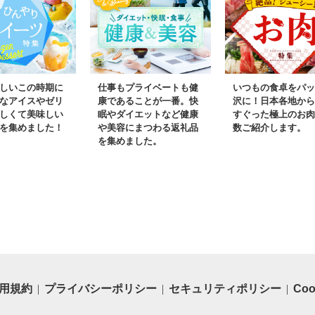
豊富 安心
キング 京丹波町 京都府
都 京丹波町
ふるさと納税
房 常温
しいこの時期に
仕事もプライベートも健
いつもの食卓をパッ
なアイスやゼリ
康であることが一番。快
沢に！日本各地から
しくて美味しい
眠やダイエットなど健康
すぐった極上のお肉
を集めました！
や美容にまつわる返礼品
数ご紹介します。
を集めました。
用規約
プライバシーポリシー
セキュリティポリシー
Co