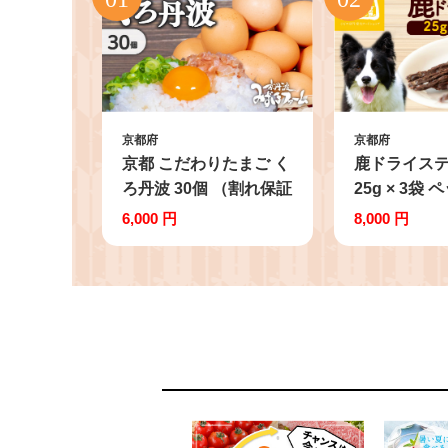
京都府
京都府
京都 こだわりたまご く
鹿ドライス
ろ丹波 30個 （割れ保証
25g × 3袋
6個含む） パック 卵 た
ペット ドッ
6,000 円
8,000 円
まご タマゴ 濃い 玉子
すすめ 無添加
セット 新鮮 玉子焼き
ライジャーキ
卵料理 卵焼き 卵かけご
ヌ 犬 わんち
飯 ゆで卵 鶏卵 卵黄
ちゃん 愛犬 
6000円 ふるさと納税卵
さ エサ 餌 
ふるさと納税たまご 国
ツ 犬の餌 
産 丹波 黒大豆 京丹波
犬のおやつ 
町 瑞穂 みずほファーム
つ 犬のオヤ
ふるさと納税 生卵 人気
品 鹿肉 ジビ