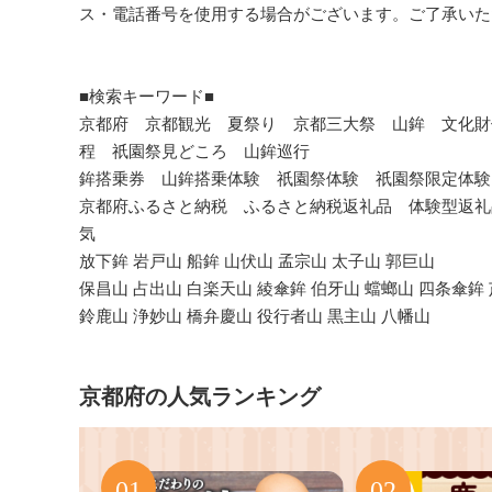
ス・電話番号を使用する場合がございます。ご了承いた
■検索キーワード■
京都府 京都観光 夏祭り 京都三大祭 山鉾 文化財保
程 祇園祭見どころ 山鉾巡行
鉾搭乗券 山鉾搭乗体験 祇園祭体験 祇園祭限定体験
京都府ふるさと納税 ふるさと納税返礼品 体験型返礼
気
放下鉾 岩戸山 船鉾 山伏山 孟宗山 太子山 郭巨山
保昌山 占出山 白楽天山 綾傘鉾 伯牙山 蟷螂山 四条傘鉾
鈴鹿山 浄妙山 橋弁慶山 役行者山 黒主山 八幡山
京都府の人気ランキング