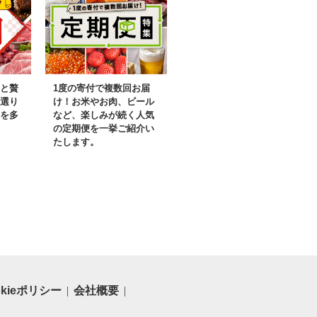
母の日 父の日 敬老の日
冷凍 東山茶寮 京 和華
京都府 京都宇治 6000
円 六千円
と贅
1度の寄付で複数回お届
選り
け！お米やお肉、ビール
を多
など、楽しみが続く人気
の定期便を一挙ご紹介い
たします。
okieポリシー
会社概要