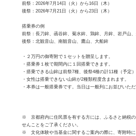
前祭：2026年7月14日（火）から16日（木）
後祭：2026年7月21日（火）から23日（木）
搭乗券の例
前祭：長刀鉾、函谷鉾、菊水鉾、鶏鉾、月鉾、岩戸山、
後祭：北観音山、南観音山、鷹山、大船鉾
・２万円の御寄附で１セットを贈呈します。
・搭乗券１枚で期間内に１回搭乗できます。
・搭乗できる山鉾は前祭7種、後祭4種の計11種（予定
・女性は搭乗できない山鉾が2種類程度含まれます。
・本券は一般搭乗券です。当日は一般列にお並びいただ
※ 京都府内に住民票を有する方には、ふるさと納税の
せんことをご了承ください。
※ 文化体験や当基金に関するご案内の際に、寄附時にご