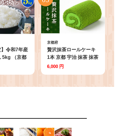
京都府
】令和7年産
贅沢抹茶ロールケーキ
5kg （京都
1本 京都 宇治 抹茶 抹茶
ん 精米 白米
スイーツ ロールケーキ
6,000 円
御山町 直送
ケーキ 洋風 和菓子 ク
人気 【数量限
リーム スイーツ デザー
ト 洋菓子 贅沢 宇治抹
茶 まっちゃ ご褒美 ご
褒美スイーツ ふるさと
納税 おすすめ 人気 ラ
ンキング ご当地 グルメ
お取り寄せ 贈答 贈答品
ギフト お歳暮 お中元