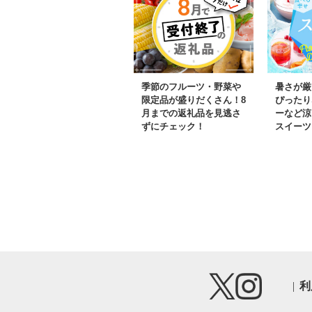
ランキング お試し
肉 健康 栄養
天然素材 京
京丹波自然工
季節のフルーツ・野菜や
暑さが厳
限定品が盛りだくさん！8
ぴったり
月までの返礼品を見逃さ
ーなど涼
ずにチェック！
スイーツ
利