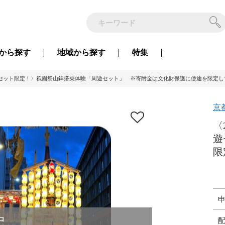
から
探す
地域から
探す
特集
0セット限定！〉祇園祭山鉾搭乗体験「周遊セット」 ※寄附金は文化財保護に使途を限定して
京
〈
遊
限
中