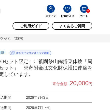
0
ログイン
お気に入り
カート
ご利用ガイド
よくあるご質問
います。 / 京都府
都府
20セット限定！〉祇園祭山鉾搭乗体験「周
セット」 ※寄附金は文化財保護に使途を
定しています。
20,000
寄付金額
円
申込期間
2026年7月3日
配送期間
2026年7月上旬