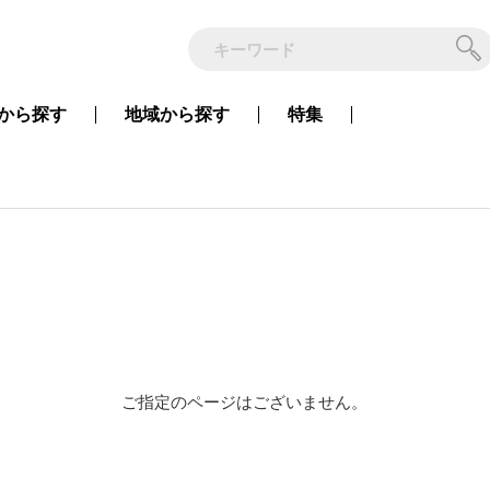
から
探す
地域から
探す
特集
ご指定のページはございません。