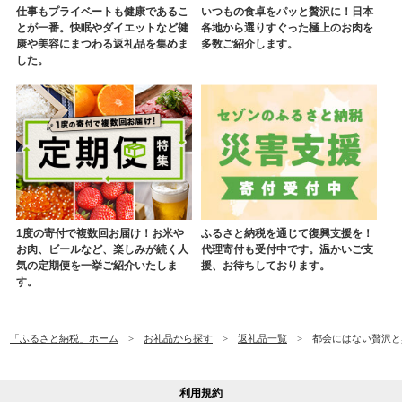
仕事もプライベートも健康であるこ
いつもの食卓をパッと贅沢に！日本
とが一番。快眠やダイエットなど健
各地から選りすぐった極上のお肉を
康や美容にまつわる返礼品を集めま
多数ご紹介します。
した。
1度の寄付で複数回お届け！お米や
ふるさと納税を通じて復興支援を！
お肉、ビールなど、楽しみが続く人
代理寄付も受付中です。温かいご支
気の定期便を一挙ご紹介いたしま
援、お待ちしております。
す。
「ふるさと納税」ホーム
お礼品から探す
返礼品一覧
都会にはない贅沢と興
利用規約