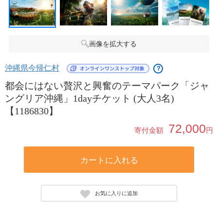
画像を拡大する
沖縄県今帰仁村
？
都会にはない贅沢と興奮のテーマパーク「ジャ
ングリア沖縄」1dayチケット (大人3名)
【1186830】
72,000
寄付金額
円
カートに入れる
お気に入りに追加