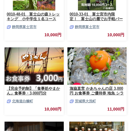
0010-48-01 富士山の森トレッ
0010-33-01 富士宮市内限
キング 小中学生１名コース
定！ 富士山の麓でお手軽バー
ベキュープラン 1万円コース
静岡県富士宮市
静岡県富士宮市
（BBQ1人前）
10,000円
10,000円
【完全予約制】「食事処やまか
漁協直営 かあちゃんの店 3,000
ん」食事券・3,000円分
円 お食事券 ご優待券 地魚 シラ
ス 生シラス丼 漁師料理 旬の魚
北海道白糠町
茨城県大洗町
10,000円
11,000円