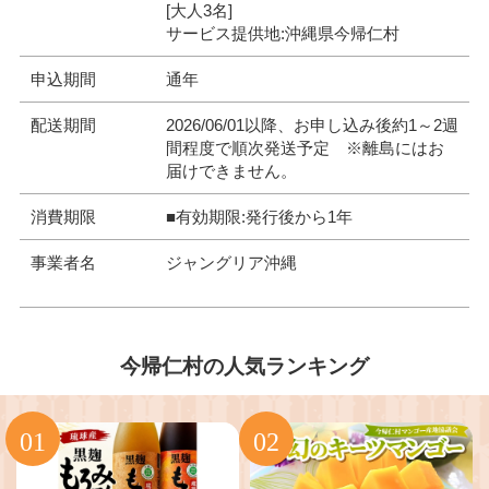
[大人3名]
サービス提供地:沖縄県今帰仁村
申込期間
通年
配送期間
2026/06/01以降、お申し込み後約1～2週
間程度で順次発送予定 ※離島にはお
届けできません。
消費期限
■有効期限:発行後から1年
事業者名
ジャングリア沖縄
今帰仁村の人気ランキング