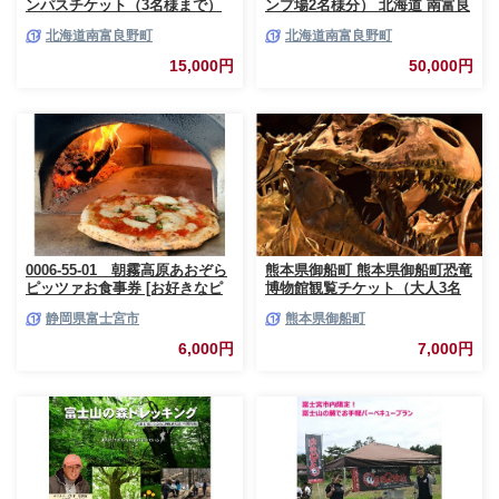
ンパスチケット（3名様まで）
ンプ場2名様分） 北海道 南富良
北海道 南富良野町 キャンプ か
野町 オートキャンプ キャンプ
北海道南富良野町
北海道南富良野町
なやま湖 宿泊券 入場券 シーズ
かなやま湖 宿泊券 チケット 入
ン券 大浴場 トイレ
場券 体験チケット ドックラン
15,000円
50,000円
0006-55-01 朝霧高原あおぞら
熊本県御船町 熊本県御船町恐竜
ピッツァお食事券 [お好きなピ
博物館観覧チケット（大人3名
ッツァ1枚]
様） 《30日以内に出荷予定(土
静岡県富士宮市
熊本県御船町
日祝除く)》 熊本県御船町恐竜
博物館
6,000円
7,000円