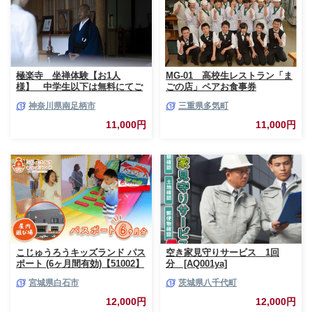
極楽寺 坐禅体験【お1人
MG-01 高校生レストラン「ま
様】 中学生以下は無料にてご
ごの店」ペアお食事券
一緒にご参加いただけます【 神
神奈川県南足柄市
三重県多気町
奈川県 南足柄市 】
11,000円
11,000円
こじゅうろうキッズランド パス
空き家見守りサービス 1回
ポート (6ヶ月間有効)【51002】
分 [AQ001ya]
宮城県白石市
茨城県八千代町
12,000円
12,000円