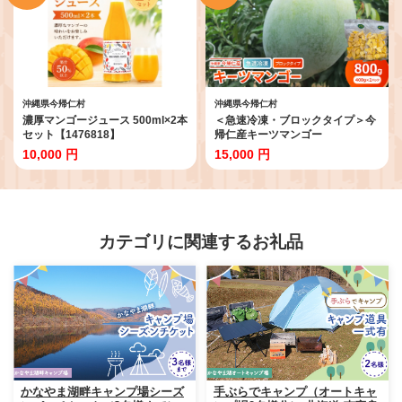
沖縄県今帰仁村
沖縄県今帰仁村
濃厚マンゴージュース 500ml×2本
＜急速冷凍・ブロックタイプ＞今
セット【1476818】
帰仁産キーツマンゴー
800g(400g×2パック)
10,000 円
15,000 円
【1483934】
カテゴリに関連するお礼品
かなやま湖畔キャンプ場シーズ
手ぶらでキャンプ（オートキャ