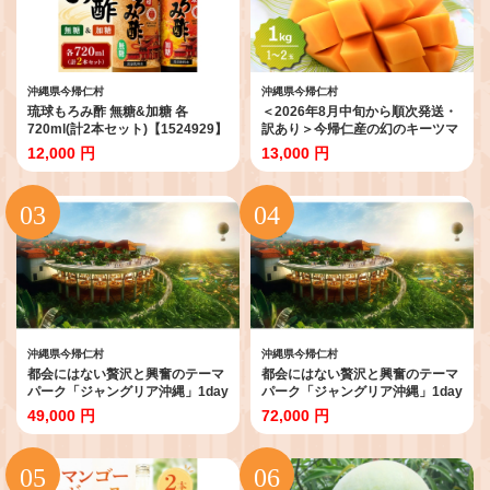
沖縄県今帰仁村
沖縄県今帰仁村
琉球もろみ酢 無糖&加糖 各
＜2026年8月中旬から順次発送・
720ml(計2本セット)【1524929】
訳あり＞今帰仁産の幻のキーツマ
ンゴー1kg(1～2玉)_訳あり 家庭
12,000 円
13,000 円
用 マンゴー キーツマンゴー フル
ーツ 果物 人気 美味しい 今帰仁
【4014741】
沖縄県今帰仁村
沖縄県今帰仁村
都会にはない贅沢と興奮のテーマ
都会にはない贅沢と興奮のテーマ
パーク「ジャングリア沖縄」1day
パーク「ジャングリア沖縄」1day
チケット (大人2名)【1186827】
チケット (大人3名)【1186830】
49,000 円
72,000 円