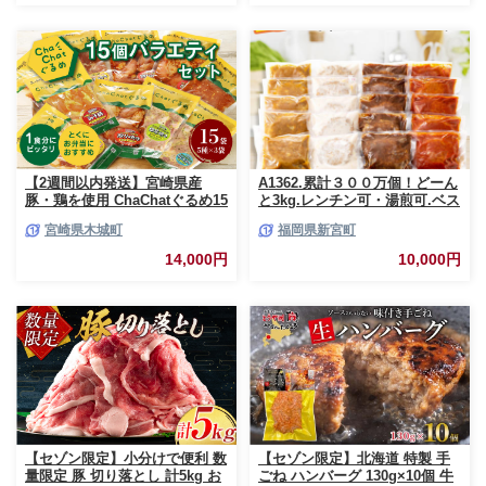
だけ 熊本県産 熊本産 国内産 国
産牛 総菜 甲佐町【価格改定】X
【2週間以内発送】宮崎県産
A1362.累計３００万個！どーん
豚・鶏を使用 ChaChatぐるめ15
と3kg.レンチン可・湯煎可.ベス
個バラエティセット
トな４種ハンバーグセット
宮崎県木城町
福岡県新宮町
_K16_0040_4
【150g×20個】【訳あり】【北
海道・沖縄・離島へ配送不可】
14,000円
10,000円
【セゾン限定】小分けで便利 数
【セゾン限定】北海道 特製 手
量限定 豚 切り落とし 計5kg お
ごね ハンバーグ 130g×10個 牛