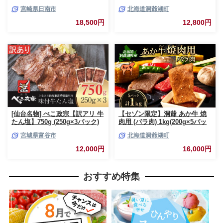
肉 豚肉 ポーク 国産 小分け 真
肉 豚肉 合挽 挽肉 ミンチ 国産
宮崎県日南市
北海道洞爺湖町
空パック 個包装 万能食材 おす
肉屋 手作り 小分け ジューシー
すめ おかず 食品 炒め物 お弁当
おかず 本格的 簡単 調理 グルメ
18,500円
12,800円
豚丼 豚しゃぶ しゃぶしゃぶ 焼
お取り寄せ お肉屋 たどころ 送
肉 お祝い 記念日 ギフト 贈り物
料無料
贈答 プレゼント おすそ分け 宮
崎県 日南市 送料無料_CCV2-26
[仙台名物] べこ政宗【訳アリ 牛
【セゾン限定】洞爺 あか牛 焼
たん塩】750g (250g×3パック)
肉用 (バラ肉) 1kg(200g×5パッ
｜牛タン しお 訳あり 焼肉 牛肉
ク) 北海道 洞爺湖 お肉 牛肉 バ
宮城県富谷市
北海道洞爺湖町
[0256]
ーベキュー おうち焼肉 BBQ ジ
ューシー ヘルシー 赤身本来の
12,000円
16,000円
うまみ コク 柔らかい
おすすめ特集