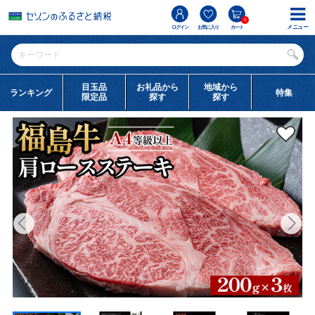
0
メニュー
ログイン
お気に入り
カート
目玉品
お礼品から
地域から
ランキング
特集
限定品
探す
探す