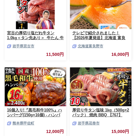
_BCV1-24
宮古の厚切り塩だれ牛タン
テレビで紹介されました！
1.0kg＜タン先あり＞_牛たん 牛
【2026年夏発送】北海道 富良
タン塩 牛たん塩 塩だれ牛タン
野産 赤肉メロン 2玉 計3.2kg以
岩手県宮古市
北海道富良野市
厚切り牛タン【1181948】
上 大玉サイズ メロン
11,500円
16,000円
16個入り!『黒毛和牛100%』ハ
厚切り牛タン塩味 1kg（500g×2
ンバーグ(150g×16個) - ハンバ
パック） 焼肉 BBQ 【767】
ーグ おべんとう お弁当 おかず
熊本県甲佐町
岩手県花巻市
個包装 小分け 人気 牛肉100%
黒毛和牛 冷凍 国産 おすすめ ラ
12,000円
15,000円
ンキング 和牛 お取り寄せ 焼く