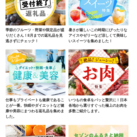
季節のフルーツ・野菜や限定品が盛
暑さが厳しいこの時期にぴったりな
りだくさん！8月までの返礼品を見
アイスやゼリーなど涼しくて美味し
逃さずにチェック！
いスイーツを集めました！
仕事もプライベートも健康であるこ
いつもの食卓をパッと贅沢に！日本
とが一番。快眠やダイエットなど健
各地から選りすぐった極上のお肉を
康や美容にまつわる返礼品を集めま
多数ご紹介します。
した。