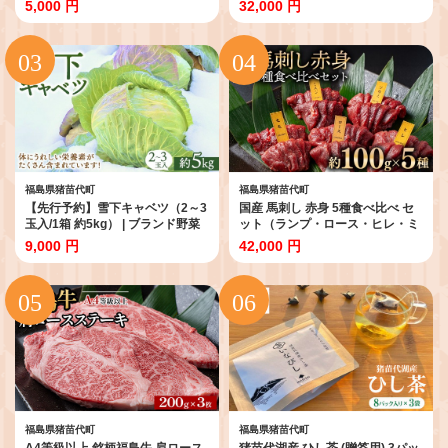
5,000 円
32,000 円
ック 真空パック 総菜 おかず おつ
ごはん お米 10キロ 国産米 ブラン
まみ 冷凍 福島 猪苗代町
ド米 特別栽培 有機肥料 福島県産
つちや農園 農家直送 産地直送 お
にぎり 弁当 家庭用 精米済み 猪苗
代町
福島県猪苗代町
福島県猪苗代町
【先行予約】雪下キャベツ（2～3
国産 馬刺し 赤身 5種食べ比べ セ
玉入/1箱 約5kg） | ブランド野菜
ット（ランプ・ロース・ヒレ・ミ
甘み 旨み 産地直送 福島県 猪苗代
スジ・ツカミ） 各100g 【自家製
9,000 円
42,000 円
町 寄附額 10000 10000円 1万円
にんにく辛子味噌＆あごだし醤油
以下 以内 ※2027年1月～発送
付き】
福島県猪苗代町
福島県猪苗代町
A4等級以上 銘柄福島牛 肩ロース
猪苗代湖産 ひし茶 (贈答用) 3パッ