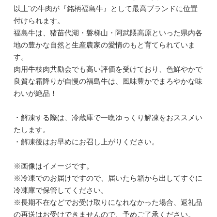
以上"の牛肉が『銘柄福島牛』として最高ブランドに位置
付けられます。
福島牛は、猪苗代湖・磐梯山・阿武隈高原といった県内各
地の豊かな自然と生産農家の愛情のもと育てられていま
す。
肉用牛枝肉共励会でも高い評価を受けており、色鮮やかで
良質な霜降りが自慢の福島牛は、風味豊かでまろやかな味
わいが絶品！
・解凍する際は、冷蔵庫で一晩ゆっくり解凍をおススメい
たします。
・解凍後はお早めにお召し上がりください。
※画像はイメージです。
※冷凍でのお届けですので、届いたら箱から出してすぐに
冷凍庫で保管してください。
※長期不在などでお受け取りになれなかった場合、返礼品
の再送はお受けできませんので、予めご了承ください。