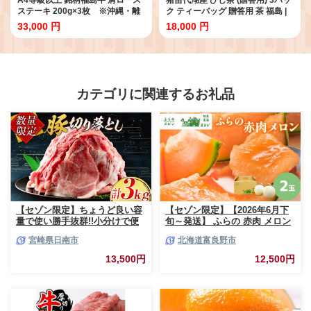
ステーキ 200g×3枚 ※沖縄・離
ク ティーバッグ 贈答用 茶 福島 |
島への配送不可
美容 健康 美肌 アンチエイジング
33,000 円
18,000 円
ポリフェノール 美白 抗酸化作用
ビタミン 人気 猪苗代
カテゴリに関連するお礼品
【セゾン限定】ちょうど良い容
【セゾン限定】【2026年6月下
量で使い勝手抜群!!小分けで便
旬～発送】 ふらの 赤肉 メロン
利 数量限定 豚 切り落とし 計
2玉入 計4kg前後 北海道 富良野
宮崎県日南市
北海道富良野市
3kg お肉 豚肉 ポーク 国産 小分
市 (相馬農園) メロン フルーツ
け 真空パック 個包装 万能食材
果物 新鮮 甘い 贈り物 ギフト
13,500円
12,500円
おすすめ おかず 食品 炒め物 お
道産 ジューシー おやつ ふらの
弁当 豚丼 豚しゃぶ しゃぶしゃ
ブランド 夏
ぶ 焼肉 お祝い 記念日 ギフト
贈り物 贈答 プレゼント おすそ
分け 宮崎県 日南市 送料無料