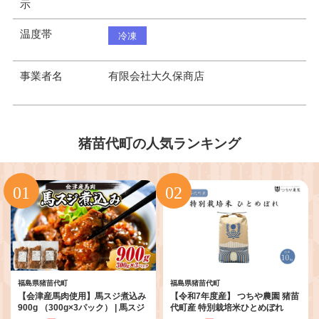
示
温度帯
冷凍
事業者名
有限会社大久保商店
猪苗代町の人気ランキング
福島県猪苗代町
福島県猪苗代町
【会津産馬肉使用】馬スジ煮込み
【令和7年度産】 つちや農園 猪苗
900g （300g×3パック） | 馬スジ
代町産 特別栽培米ひとめぼれ
馬すじ 馬肉 煮込み 小分け 小分 パ
10kg（精米） | 米 こめ 白米 精米