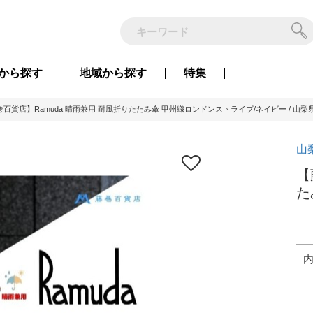
から
探す
地域から
探す
特集
巻百貨店】Ramuda 晴雨兼用 耐風折りたたみ傘 甲州織ロンドンストライプ/ネイビー / 山梨
山
【
た