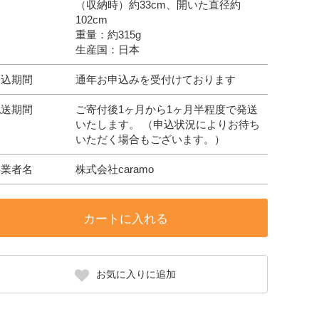
（収納時）約33cm、開いた直径約
102cm
重量：約315g
生産国：日本
申込期間
通年お申込みを受付けております
配送期間
ご寄付後1ヶ月から1ヶ月半程度で発送
いたします。 （申込状況によりお待ち
いただく場合もございます。）
事業者名
株式会社caramo
カートに入れる
お気に入りに追加