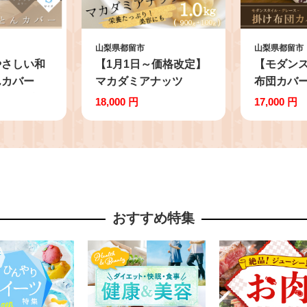
山梨県都留市
山梨県都留市
やさしい和
【1月1日～価格改定】
【モダン
んカバー
マカダミアナッツ
布団カバ
イズ ブラ
1kg（900ｇ＋100g）
／ボルド
18,000 円
17,000 円
ゼ生地 綿
ナッツ おつまみ ロ
ル：150ｃ
る
ースト加工 健康 美
ｍ】【サ
容
おすすめ特集