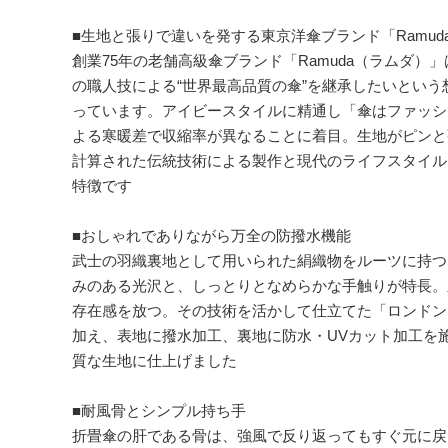
■生地と張りで違いを発する東京洋傘ブランド「Ramud
創業75年の老舗高級傘ブランド「Ramuda（ラムダ）
の職人技による“世界最高品質の傘”を継承したいとい
っています。アイビースタイルに精通し「傘はファッシ
よる寒暖差で収縮率が異なることに着目。生地がピンと
計算された伝統技術による製作と現代のライフスタイル
特徴です
■おしゃれでありながら万全の防撥水機能
武士の羽織裏地として用いられた絹織物をルーツに持つ
みのある光沢と、しっとりとなめらかな手触りが特長。
存在感を放つ。その技術を活かして仕立てた「ロンドン
加え、表地に撥水加工、裏地に防水・UVカット加工を
質な生地に仕上げました
■耐風骨とシンプル持ち手
折畳傘の肝である骨は、強風で反り返ってもすぐ元に戻