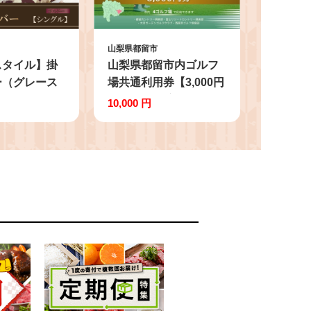
山梨県都留市
スタイル】掛
山梨県都留市内ゴルフ
ー（グレース
場共通利用券【3,000円
ー）【シング
分】｜山梨 富士山 ゴル
10,000 円
ｍ×210ｃ
フ golf 補助券 チケット
ンモト】
ゴルフプレー券 ゴルフ
場利用券 GOLF
GOLUFU