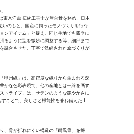
a」
」は東京洋傘 伝統工芸士が屋台骨を務め、日本
う想いのもと、国産に拘ったモノづくりを行な
ョンアイテム」と捉え、同じ生地でも四季に
張るように型を微妙に調整する等、細部まで
を融合させた、丁寧で洗練された傘づくりが
「甲州織」は、高密度な織りから生まれる深
豊かな色彩表現で、他の産地とは一線を画す
ストライプ」は、サテンのような艶やかさに
施すことで、美しさと機能性を兼ね備えた上
り、骨が折れにくい構造の「耐風骨」を採