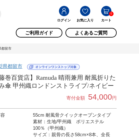
0
ログイン
お気に入り
カート
ご利用ガイド
よくあるご質問
県都留市
梨県都留市
藤巻百貨店】Ramuda 晴雨兼用 耐風折りた
み傘 甲州織ロンドンストライプ/ネイビー
54,000
寄付金額
円
内容
55cm 耐風骨クイックオープンタイプ
素材：生地/甲州織 ポリエステル
100％（甲州織）
サイズ：親骨の長さ58cm×8本、全長