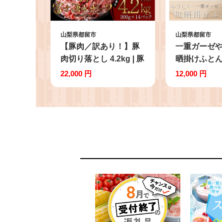
山梨県都留市
山梨県都留市
【豚肉／訳あり！】豚
一重ガーゼ
肉切り落とし 4.2kg | 豚
晒掛けふと
肉 豚肉小分 豚肉切落
シングルサ
22,000 円
12,000 円
豚肉カレー 豚肉炒め 豚
ウン ガー
肉炒飯 豚肉料理 ぶたに
100％ 洗え
く ブタニク 小分け 使
いやすい 豚 切り落し
冷凍配送 山梨県産 富士
湧水ポーク