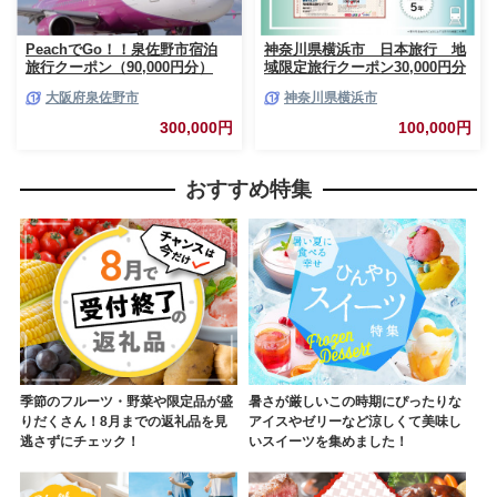
PeachでGo！！泉佐野市宿泊
神奈川県横浜市 日本旅行 地
旅行クーポン（90,000円分）
域限定旅行クーポン30,000円分
【宿泊 旅行 ホテル トラベル】
大阪府泉佐野市
神奈川県横浜市
099H387
300,000円
100,000円
おすすめ特集
季節のフルーツ・野菜や限定品が盛
暑さが厳しいこの時期にぴったりな
りだくさん！8月までの返礼品を見
アイスやゼリーなど涼しくて美味し
逃さずにチェック！
いスイーツを集めました！