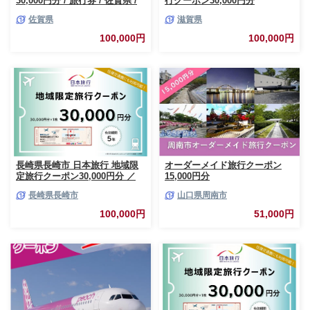
30,000円分 / 旅行券 / 佐賀県 /
行クーポン30,000円分
日本旅行 [41AAAB002]
佐賀県
滋賀県
100,000円
100,000円
長崎県長崎市 日本旅行 地域限
オーダーメイド旅行クーポン
定旅行クーポン30,000円分 ／
15,000円分
チケット 旅行 宿泊券 ホテル 観
長崎県長崎市
山口県周南市
光 旅行 旅行券 長崎県 長崎市
長崎市旅行
100,000円
51,000円