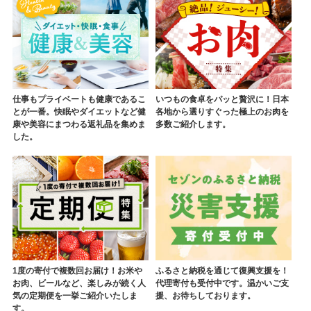
仕事もプライベートも健康であるこ
いつもの食卓をパッと贅沢に！日本
とが一番。快眠やダイエットなど健
各地から選りすぐった極上のお肉を
康や美容にまつわる返礼品を集めま
多数ご紹介します。
した。
1度の寄付で複数回お届け！お米や
ふるさと納税を通じて復興支援を！
お肉、ビールなど、楽しみが続く人
代理寄付も受付中です。温かいご支
気の定期便を一挙ご紹介いたしま
援、お待ちしております。
す。