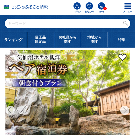
0
メニュー
ログイン
お気に入り
カート
目玉品
お礼品から
地域から
ランキング
特集
限定品
探す
探す