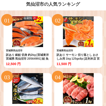
気仙沼市の人気ランキング
宮城県気仙沼市
宮城県気仙沼市
訳あり 銀鮭 切身 約2kg [宮城東洋
訳あり サーモン 切り落とし おさ
宮城県 気仙沼市 20564991] 鮭 魚
しみ用 1kg 125gx8p [足利本店 宮
介類 海鮮 訳アリ 規格外 不揃い さ
城県 気仙沼市 20564313] 魚 魚介
12,500 円
11,500 円
け サケ 鮭切身 シャケ 切り身 冷凍
類 鮭 お刺し身 刺し身 刺身 生 生
家庭用 おかず 弁当 支援 サーモン
食 個包装 チリ銀鮭 銀鮭 海鮮 海鮮
銀鮭切り身 魚 わけあり
丼 魚介