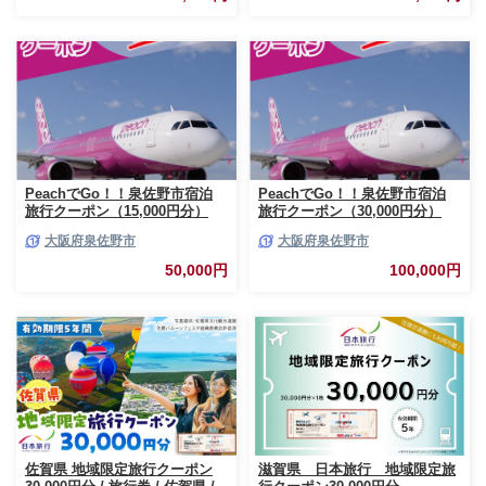
冬休み 家族旅行 ひとり旅 カッ
気 おすすめ JTBW015T
プル 夫婦 親子 会津若松旅行
[0819]
PeachでGo！！泉佐野市宿泊
PeachでGo！！泉佐野市宿泊
旅行クーポン（15,000円分）
旅行クーポン（30,000円分）
【宿泊 旅行 ホテル トラベル】
【宿泊 旅行 ホテル トラベル】
大阪府泉佐野市
大阪府泉佐野市
050F082
100F019
50,000円
100,000円
佐賀県 地域限定旅行クーポン
滋賀県 日本旅行 地域限定旅