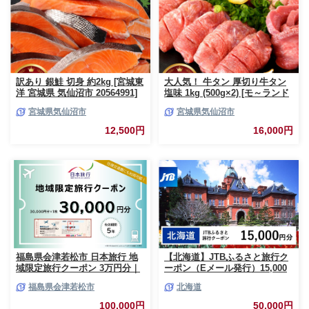
訳あり 銀鮭 切身 約2kg [宮城東
大人気！ 牛タン 厚切り牛タン
洋 宮城県 気仙沼市 20564991]
塩味 1kg (500g×2) [モ～ランド
鮭 魚介類 海鮮 訳アリ 規格外
宮城県 気仙沼市 20564660] 肉
宮城県気仙沼市
宮城県気仙沼市
不揃い さけ サケ 鮭切身 シャケ
牛肉 精肉 牛たん 牛タン塩 牛た
切り身 冷凍 家庭用 おかず 弁当
ん塩 冷凍 焼肉 BBQ アウトドア
12,500円
16,000円
支援 サーモン 銀鮭切り身 魚 わ
バーベキュー 厚切り タン
けあり
福島県会津若松市 日本旅行 地
【北海道】JTBふるさと旅行ク
域限定旅行クーポン 3万円分｜
ーポン（Eメール発行）15,000
トラベルクーポン 納税チケット
円分 北海道 旅行 クーポン トラ
福島県会津若松市
北海道
旅行 宿泊券 ホテル 観光 旅行
ベル 宿泊 観光 体験 国内旅行 E
旅行券 交通費 体験 宿泊 夏休み
メール発行 デジタル 利用券 人
100,000円
50,000円