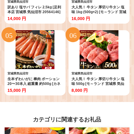
宮城県気仙沼市
宮城県気仙沼市
訳あり 塩サバ フィレ 2.5kg [足利
大人気！ 牛タン 厚切り牛タン 塩
本店 宮城県 気仙沼市 20564146]
味 1kg (500g×2) [モ～ランド 宮城
魚介類 魚 海鮮 大容量 サバ さば
県 気仙沼市 20564660] 肉 牛肉 精
14,000 円
16,000 円
鯖 サバフィレ サバフィーレ 鯖フ
肉 牛たん 牛タン塩 牛たん塩 冷凍
ィレ トロサバ 訳アリ 訳あり わけ
焼肉 BBQ アウトドア バーベキュ
あり 切り身 冷凍
ー 厚切り タン
宮城県気仙沼市
宮城県気仙沼市
生本ずわいがに 棒肉 ポーション
大人気！ 牛タン 厚切り牛タン 塩
20〜30本入 総重量 約500g [カネ
味 500g [モ～ランド 宮城県 気仙
ダイ 宮城県 気仙沼市 20564322]
沼市 20564659] 肉 牛肉 精肉 牛た
15,000 円
8,000 円
むき身 カニ かに 生 ずわいがに ズ
ん 牛タン塩 牛たん塩 冷凍 焼肉
ワイガニ ずわい蟹 ズワイ蟹 蟹 カ
BBQ アウトドア バーベキュー 厚
ニ カニ脚 蟹脚 カニ棒肉 カニ 蟹
切り タン
カテゴリに関連するお礼品