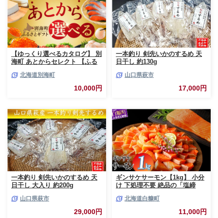
【ゆっくり選べるカタログ】 別
一本釣り 剣先いかのするめ 天
海町 あとからセレクト 【ふる
日干し 約130g
さとギフト】 寄附1万円相当 あ
北海道別海町
山口県萩市
とから選べる！ ギフト いくら
ほたて 海鮮 牛肉 ケーキ アイス
10,000円
17,000円
【BY0000010】（ 後から選べ
る カタログ カタログポイント
カタログギフト あとからカタロ
グ あとからカタログポイント
あとからカタログギフト ふるさ
と納税 ）
一本釣り 剣先いかのするめ 天
ギンサケサーモン【1kg】 小分
日干し 大入り 約200g
け 下処理不要 絶品の「塩締
め」レシピ ふるさと納税 海鮮
山口県萩市
北海道白糠町
サーモン 鮭 魚 銀鮭 刺身 生食
用 さけ サケ ふるさと ランキン
29,000円
11,000円
グ 人気 魚介類 魚介 北海道 白