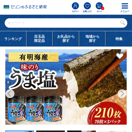
0
メニュー
ログイン
お気に入り
カート
目玉品
お礼品から
地域から
ランキング
特集
限定品
探す
探す