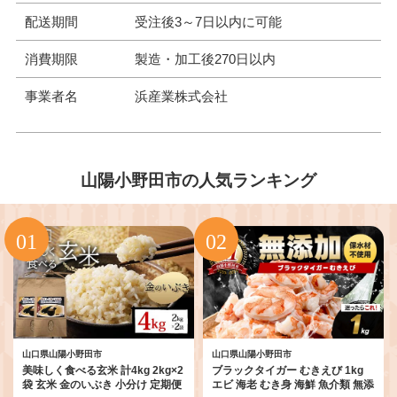
配送期間
受注後3～7日以内に可能
消費期限
製造・加工後270日以内
事業者名
浜産業株式会社
山陽小野田市の人気ランキング
山口県山陽小野田市
山口県山陽小野田市
美味しく食べる玄米 計4kg 2kg×2
ブラックタイガー むきえび 1kg
袋 玄米 金のいぶき 小分け 定期便
エビ 海老 むき身 海鮮 魚介類 無添