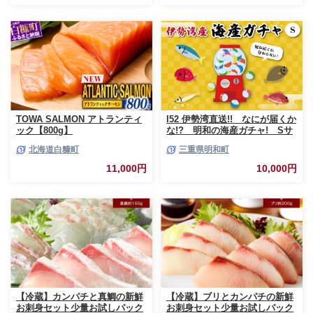
糠町
TOWA SALMON アトランティ
I52 伊勢湾直送!! なにが届くか
ック【800g】
な!? 明和の海産ガチャ! Sサ
イズ
北海道白糠町
三重県明和町
11,000円
10,000円
【冷蔵】カンパチと真鯛の新鮮
【冷蔵】ブリとカンパチの新鮮
お刺身セット少量お試しパック
お刺身セット少量お試しパック