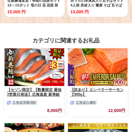
生産農場直送！季節の花苗セット
みうらの冷凍具入り瓦そばセット
10～15ポット 母の日 花 花苗 苗
4人前 具材入り 蕎麦 そば 瓦そば
セット 寄せ植え 花壇 ガーデニン
抹茶 麺 麺類 冷凍 食品 F6L-034
15,000 円
13,000 円
グ F6L-415
カテゴリに関連するお礼品
【セゾン限定】【数量限定 最短
【訳あり】エンペラーサーモン
3営業日発送】北海道産 新巻鮭
【900g】
低温熟成 切身 1袋 (約650～
北海道洞爺湖町
北海道白糠町
700g/5～7切入) 最短配送 北海
道 秋鮭 小分け 鮭 さけ しゃけ
8,000円
12,000円
シャケ 中塩 海鮮 冷凍 お弁当
真空パック おかず 魚貝類 サー
モン サケ