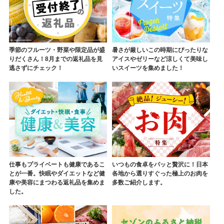
季節のフルーツ・野菜や限定品が盛
暑さが厳しいこの時期にぴったりな
りだくさん！8月までの返礼品を見
アイスやゼリーなど涼しくて美味し
逃さずにチェック！
いスイーツを集めました！
仕事もプライベートも健康であるこ
いつもの食卓をパッと贅沢に！日本
とが一番。快眠やダイエットなど健
各地から選りすぐった極上のお肉を
康や美容にまつわる返礼品を集めま
多数ご紹介します。
した。