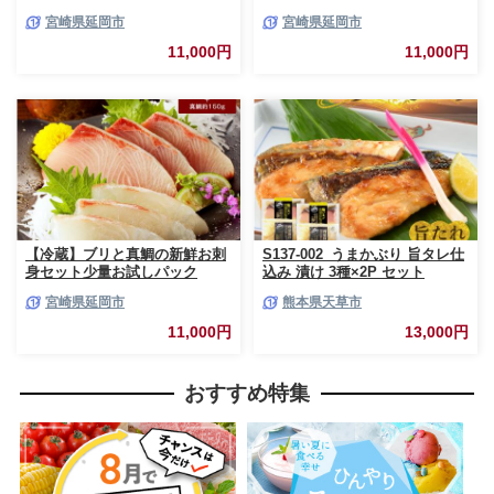
N019-YA193
N019-YA194
宮崎県延岡市
宮崎県延岡市
11,000円
11,000円
【冷蔵】ブリと真鯛の新鮮お刺
S137-002_うまかぶり 旨タレ仕
身セット少量お試しパック
込み 漬け 3種×2P セット
N019-YA195
宮崎県延岡市
熊本県天草市
11,000円
13,000円
おすすめ特集