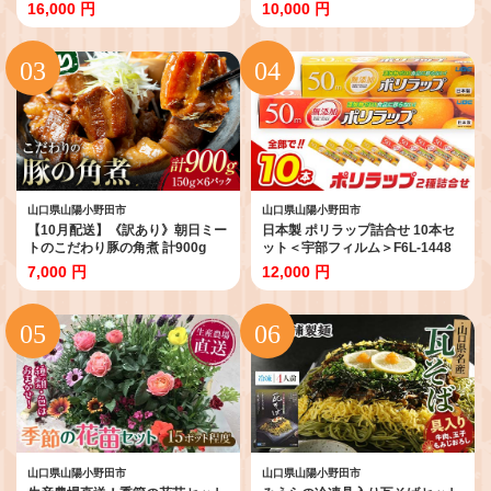
ご当地 グルメ 食品 F6L-1345
加 バラ凍結 保水剤不使用 下処理
16,000 円
10,000 円
済み F6L-1124
山口県山陽小野田市
山口県山陽小野田市
【10月配送】《訳あり》朝日ミー
日本製 ポリラップ詰合せ 10本セ
トのこだわり豚の角煮 計900g
ット＜宇部フィルム＞F6L-1448
F6L-1190
7,000 円
12,000 円
山口県山陽小野田市
山口県山陽小野田市