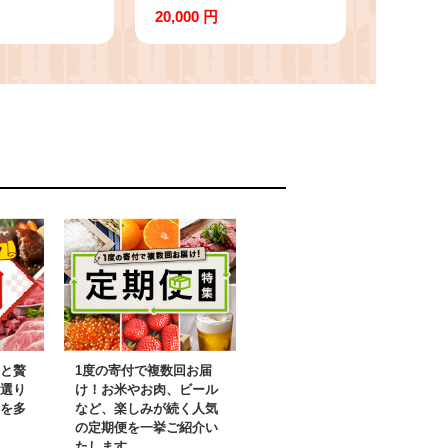
APLACE 熊
に出荷予定(土日祝除
20,000 円
 贈答 お歳暮
く)》熊本県 阿蘇郡 産
レゼント《30
山村 天然 100％ 布バッ
荷予定(土日
ク付き 贈答用 プレゼン
馬 本場 産山
ト フレグランス リラッ
クス
と贅
1度の寄付で複数回お届
選り
け！お米やお肉、ビール
を多
など、楽しみが続く人気
の定期便を一挙ご紹介い
たします。