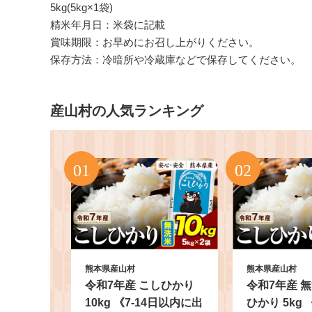
5kg(5kg×1袋)
精米年月日：米袋に記載
賞味期限：お早めにお召し上がりください。
保存方法：冷暗所や冷蔵庫などで保存してください。
産山村の人気ランキング
熊本県産山村
熊本県産山村
令和7年産 こしひかり
令和7年産 
10kg 《7-14日以内に出
ひかり 5kg 