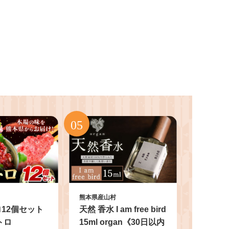
熊本県産山村
12個セット
天然 香水 I am free bird
トロ
15ml organ《30日以内