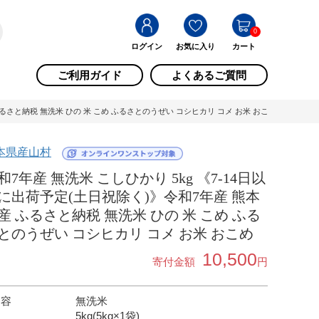
0
ログイン
お気に入り
カート
ご利用ガイド
よくあるご質問
ふるさと納税 無洗米 ひの 米 こめ ふるさとのうぜい コシヒカリ コメ お米 おこめ / 熊本県産
本県産山村
和7年産 無洗米 こしひかり 5kg 《7-14日以
に出荷予定(土日祝除く)》令和7年産 熊本
産 ふるさと納税 無洗米 ひの 米 こめ ふる
とのうぜい コシヒカリ コメ お米 おこめ
10,500
寄付金額
円
内容
無洗米
5kg(5kg×1袋)