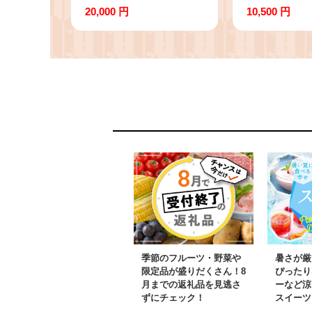
荷予定(土日祝除く)》熊
内に出荷予定
20,000 円
10,500 円
本県産 ふるさと納税 無
く)》令和7
洗米 ひの 米 こめ ふる
産 ふるさと
さとのうぜい コシヒカ
ひの 米 こめ
リ コメ お米 おこめ
のうぜい コ
メ お米 おこ
季節のフルーツ・野菜や
暑さが厳
限定品が盛りだくさん！8
ぴったり
月までの返礼品を見逃さ
ーなど涼
ずにチェック！
スイーツ