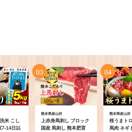
熊本県産山村
熊本県産山村
無洗米 こし
上赤身馬刺し ブロック
桜うまトロ
《7-14日以
国産 馬刺し 熊本肥育
馬肉 ネギ