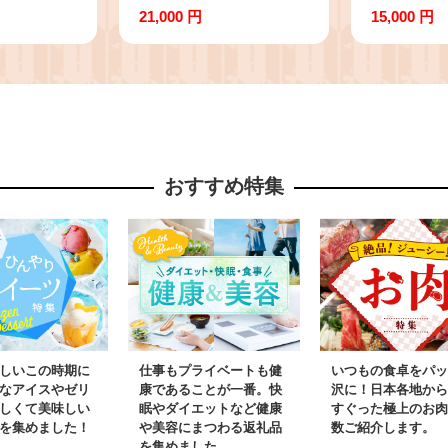
(土日祝除
馬刺し 冷凍 生食用 た
UBUYAM
21,000 円
15,000 円
年産 熊本県
れ付き 600g 肉 馬肉 平
本県 熊本
納税 無洗米
成27年28年 農林水産大
お中元 プ
 ふるさと
臣賞受賞 熊本県産山村
日以内に出
シヒカリ コ
《7-14日以内に出荷予
祝除く)》
め
定(土日祝除く)》
村 トロ
おすすめ特集
しいこの時期に
仕事もプライベートも健
いつもの食卓をパッ
なアイスやゼリ
康であることが一番。快
沢に！日本各地から
しくて美味しい
眠やダイエットなど健康
すぐった極上のお肉
を集めました！
や美容にまつわる返礼品
数ご紹介します。
を集めました。