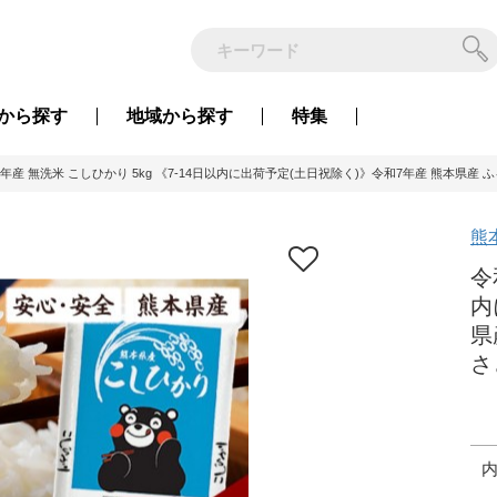
から
探す
地域から
探す
特集
年産 無洗米 こしひかり 5kg 《7-14日以内に出荷予定(土日祝除く)》令和7年産 熊本県産 
熊
令
内
県
さ