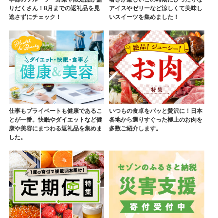
りだくさん！8月までの返礼品を見
アイスやゼリーなど涼しくて美味し
逃さずにチェック！
いスイーツを集めました！
仕事もプライベートも健康であるこ
いつもの食卓をパッと贅沢に！日本
とが一番。快眠やダイエットなど健
各地から選りすぐった極上のお肉を
康や美容にまつわる返礼品を集めま
多数ご紹介します。
した。