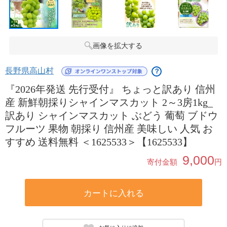
画像を拡大する
長野県高山村
？
『2026年発送 先行受付』 ちょっと訳あり 信州
産 新鮮朝採りシャインマスカット 2～3房1kg_
訳あり シャインマスカット ぶどう 葡萄 ブドウ
フルーツ 果物 朝採り 信州産 美味しい 人気 お
すすめ 送料無料 ＜1625533＞【1625533】
9,000
寄付金額
円
カートに入れる