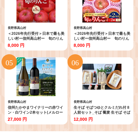
長野県高山村
長野県高山村
＜2026年先行受付＞日本で最も美
＜2026年先行受付＞日本で最も美
しい村ー信州高山村ー 旬のりん
しい村ー信州高山村ー 旬のりん
ご約5kg入り＜訳あり品＞_りんご
ご＜秀品＞サンふじ・名月・他_
8,000 円
8,000 円
林檎 訳あり ふるさと納税 信州 高
りんご 林檎 サンふじ 名月 秀品 ふ
山村 5kg フルーツ 果物 くだもの
るさと納税 信州 高山村 フルーツ
美味しい 旬 先行予約 家庭用 送料
果物 くだもの 美味しい 旬 先行予
無料 ＜1696077＞【1696077】
約 贈答用 送料無料 ＜1696201＞
【1696201】
長野県高山村
長野県高山村
信州たかやまワイナリーの赤ワイ
生そば そばつゆとクルミだれ付 8
ン・白ワイン2本セット(メルロー
人前セット_そば 蕎麦 生そば そば
&カベルネ、シャルドネ)_ワイン
つゆ くるみだれ セット 信州 名産
27,000 円
12,000 円
赤ワイン 白ワイン 信州たかやま
麺類 美味しい 人気 おすすめ 送料
ワイナリー メルロー カベルネ シ
無料 ＜1105340＞【1105340】
ャルドネ セット 人気 美味しい
【1402296】