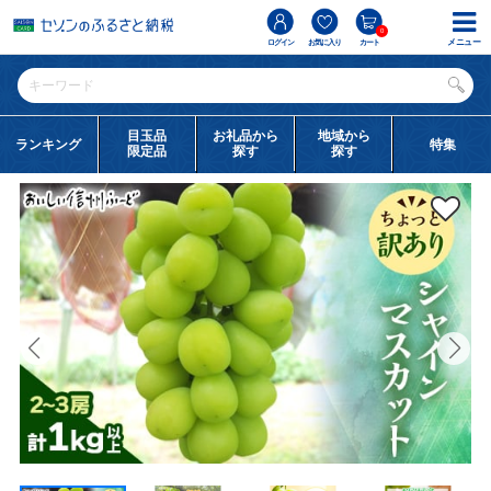
0
メニュー
ログイン
お気に入り
カート
目玉品
お礼品から
地域から
ランキング
特集
限定品
探す
探す