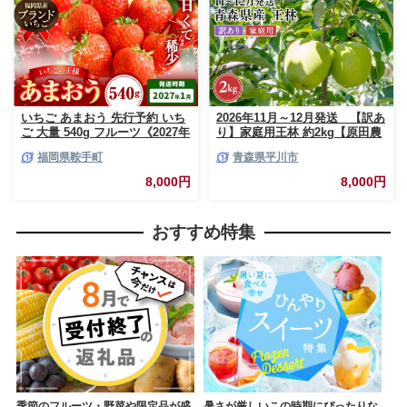
いちご あまおう 先行予約 いち
2026年11月～12月発送 【訳あ
ご 大量 540g フルーツ《2027年
り】家庭用王林 約2kg【原田農
1月上旬-1月末頃出荷》苺 旬 く
園】 家庭用 青森 青森県産 平川
福岡県鞍手町
青森県平川市
だもの 果物 福岡県 鞍手町【配
りんご リンゴ 林檎 くだもの 果
送不可地域あり】
物 フルーツ
8,000円
8,000円
おすすめ特集
季節のフルーツ・野菜や限定品が盛
暑さが厳しいこの時期にぴったりな