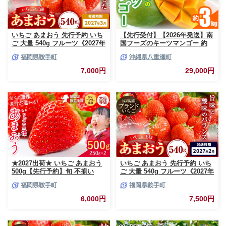
いちご あまおう 先行予約 いち
【先行受付】【2026年発送】南
ご 大量 540g フルーツ《2027年
国フーズのキーツマンゴー 約
3月上旬-3月末頃出荷》苺 旬 く
3kg - 先行予約 沖縄 産地直送
福岡県鞍手町
沖縄県八重瀬町
だもの 果物 福岡県 鞍手町【配
南国フルーツ 旬の味覚 沖縄県
送不可地域あり】
産 国産マンゴー 希少種 オスス
7,000円
29,000円
メ 沖縄県 八重瀬町
★2027出荷★ いちご あまおう
いちご あまおう 先行予約 いち
500g【先行予約】旬 不揃い
ご 大量 540g フルーツ《2027年
【着日指定不可】《2027年2月
2月上旬-2月末頃出荷》苺 旬 く
福岡県鞍手町
福岡県鞍手町
中旬-3月中旬頃出荷》福岡名産
だもの 果物 福岡県 鞍手町【配
品 果物 くだもの フルーツ いち
送不可地域あり】
6,000円
7,500円
ご 苺 イチゴ【配送不可地域:離
島】