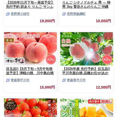
【2026年11月下旬～発送予定】
りんご シナノドルチェ 秀 ～ 特
先行予約 訳あり りんご サンふ
秀 3kg 菅谷さんのりんご 沖縄
じ 約10kg 24～40玉入 家庭用
県への配送不可 2026年9月下旬
長野県小諸市
長野県飯綱町
フルーツ 果物 甘い おいしい 林
頃から2026年10月上旬頃まで順
檎 リンゴ
次発送予定 令和8年度出荷分 長
19,000円
10,000円
野県 飯綱町 [0790]
目玉品!!【8月下旬～9月中旬発
【2026年産 先行予約】目玉品!!
送予定】津軽の桃 川中島白桃
平川市産白桃 品種お任せ(あか
約3kg
つき/まどか/伊達白桃) 約2kg(6-
青森県平川市
青森県平川市
8玉)【今井農園】[hi-0064-003]
15,000円
12,500円