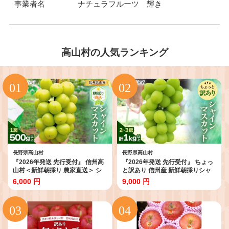
事業者名
ナチュラフルーツ 輝き
高山村の人気ランキング
長野県高山村
長野県高山村
『2026年発送 先行受付』 信州高
『2026年発送 先行受付』 ちょっ
山村＜新鮮朝採り 農家直送＞ シ
と訳あり 信州産 新鮮朝採りシャ
ャインマスカット ひと房_シャイ
インマスカット 2～3房1kg_ 訳あ
6,000 円
9,000 円
ンマスカット ぶどう 葡萄 ブドウ
り シャインマスカット ぶどう 葡
フルーツ 果物 朝採り 農家直送 信
萄 ブドウ フルーツ 果物 朝採り 信
州 美味しい 人気 おすすめ 送料無
州産 美味しい 人気 おすすめ 送料
料 ＜1613809＞【1613809】
無料 ＜1625533＞【1625533】