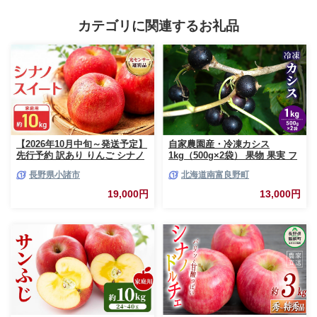
カテゴリに関連するお礼品
【2026年10月中旬～発送予定】
自家農園産・冷凍カシス
先行予約 訳あり りんご シナノ
1kg（500g×2袋） 果物 果実 フ
スイート 約10kg 24～40玉入 家
ルーツ セット 詰め合わせ
長野県小諸市
北海道南富良野町
庭用 フルーツ 果物 甘い 訳あり
おいしい 林檎
19,000円
13,000円