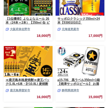
【1位獲得】よなよなエール 26
サッポロクラシック350ml×24
本（24本＋2本）【350ml 缶 ビ
本【930010101】
ール びーる お酒 さけ BBQ 飲
大阪府泉佐野市
北海道恵庭市
み比べ 晩酌 高評価 家計応援 特
別規格 ヤッホーブルーイング】
18,000円
17,000円
G3897-1
≪鹿児島本格麦焼酎≫麦王パッ
a15-706 黒ラベル350ml×1箱
ク(1.8L×6本・計10.8L) 麦焼酎
【焼津サッポロビール】 お酒
お酒 セット【岩川醸造】A393-
ビール 缶ビール アルコール サ
鹿児島県曽於市
静岡県焼津市
v02
ッポロ サッポロビール 黒ラベ
ル 350ml 24缶 焼津
16,000円
15,000円