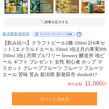
画像を拡大する
新潟県新発田市
？
【飲み比べ】クラフトビール2種 350ml 計6本セ
ット [エメラルドエール 350ml 3缶][月の果実IPA
350ml 3缶] 月岡ブルワリー brewery 醸造所 地ビ
ール ギフト プレゼント 女性 初心者 ホップ マ
スカット グレープフルーツ フルーツ フルーツ
エール 苦味 苦み 新潟県 新発田市 shinbo017
11,000
寄付金額
円
カートに入れる