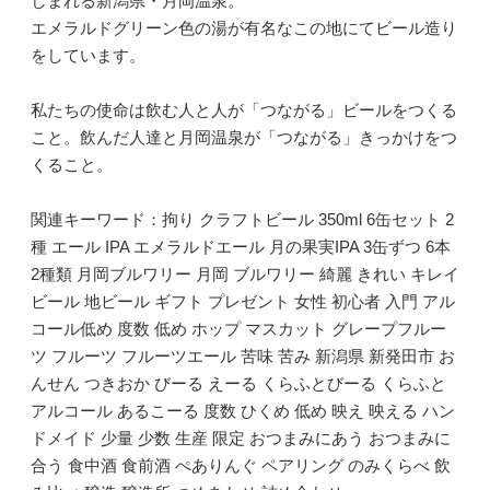
しまれる新潟県・月岡温泉。
エメラルドグリーン色の湯が有名なこの地にてビール造り
をしています。
私たちの使命は飲む人と人が「つながる」ビールをつくる
こと。飲んだ人達と月岡温泉が「つながる」きっかけをつ
くること。
関連キーワード：拘り クラフトビール 350ml 6缶セット 2
種 エール IPA エメラルドエール 月の果実IPA 3缶ずつ 6本
2種類 月岡ブルワリー 月岡 ブルワリー 綺麗 きれい キレイ
ビール 地ビール ギフト プレゼント 女性 初心者 入門 アル
コール低め 度数 低め ホップ マスカット グレープフルー
ツ フルーツ フルーツエール 苦味 苦み 新潟県 新発田市 お
んせん つきおか びーる えーる くらふとびーる くらふと
アルコール あるこーる 度数 ひくめ 低め 映え 映える ハン
ドメイド 少量 少数 生産 限定 おつまみにあう おつまみに
合う 食中酒 食前酒 ぺありんぐ ペアリング のみくらべ 飲