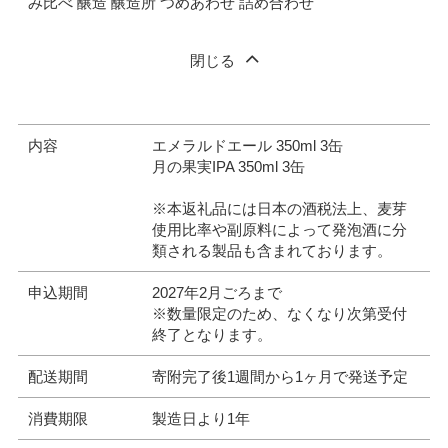
み比べ 醸造 醸造所 つめあわせ 詰め合わせ
閉じる
内容
エメラルドエール 350ml 3缶
月の果実IPA 350ml 3缶
※本返礼品には日本の酒税法上、麦芽
使用比率や副原料によって発泡酒に分
類される製品も含まれております。
申込期間
2027年2月ごろまで
※数量限定のため、なくなり次第受付
終了となります。
配送期間
寄附完了後1週間から1ヶ月で発送予定
消費期限
製造日より1年