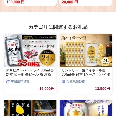
宿泊券 旅行券 感謝券 チケット 美
月保存【 保存食 非常食 防災食 備
100,000 円
20,000 円
人の湯 温泉 露天風呂 新潟 温泉宿
蓄食 防災グッズ パン デニッシュ
旅行 宿泊 旅行チケット 宿泊チケ
レジャー アウトドア 海外旅行 キ
ット ゴルフ場 体験 リゾート トラ
ャンプ ボローニャ 缶 セット プレ
ベルチケット 観る 遊ぶ 料理 食事
ーン チョコ メープル 長期保存
食べる 泊まる 金券 ホテル 老舗 観
niwayama001 】
光 観光地 利用券 国内 新潟県 北陸
カテゴリに関連するお礼品
新発田 A01_10
アサヒスーパードライ 350ml缶
サントリー 角ハイボール缶
24本 ビール 缶ビール 酒 お酒
350ml缶 24本 1ケース 【ハイボ
アルコール 辛口
ール ウイスキー お酒 兵庫
茨城県守谷市
兵庫県高砂市
県 高砂市 ふるさと納税】
15,000円
13,500円