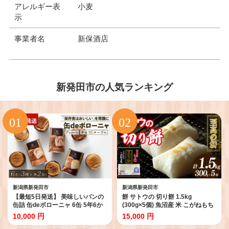
アレルギー表
小麦
示
事業者名
新保酒店
新発田市の人気ランキング
新潟県新発田市
新潟県新発田市
【最短5日発送】 美味しいパンの
餅 サトウの 切り餅 1.5kg
缶詰 缶deボローニャ 6缶 5年6か
(300g×5個) 魚沼産 米 こがねもち
月保存 保存食 非常食 防災食 備蓄
使用 至高の餅 防災 備蓄 保存食 非
10,000 円
15,000 円
食 防災グッズ パン デニッシュ レ
常食 正月 餅 おせち サトウ食品 サ