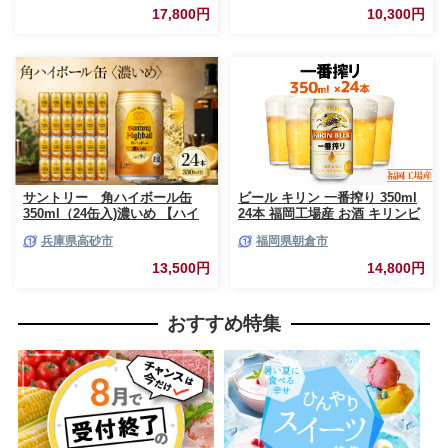
350ml 24缶 キリンビール アル
糖質ゼロ カロリーゼロ 爽快な
17,800円
10,300円
コール 滋賀県 彦根市
うまさ 炭酸 350ml 24缶 スッキ
リ 飲みやすい おすすめ 沖縄県
八重瀬町【価格改定YF】
サントリー 角ハイボール缶
ビール キリン 一番搾り 350ml
350ml（24缶入)濃いめ 【ハイ
24本 福岡工場産 お酒 キリンビ
ボール ウイスキー お酒 兵
ール 送料無料 生ビール ギフト
兵庫県高砂市
福岡県朝倉市
庫県 高砂市 ふるさと納税】
内祝い ケース 一番搾り麦汁 麦
100％ すみきった味わい
13,500円
14,800円
おすすめ特集