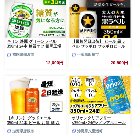
キリン 淡麗 グリーンラベル
【最短翌日出荷】 ビール 黒ラ
350ml 24本 糖質オフ 福岡工場
ベル サッポロ サッポロビール
産 お酒 ビール キリンビール 発
350ml 24本 酒 お酒 1ケース 1
福岡県朝倉市
千葉県船橋市
泡酒 送料無料 ギフト 内祝い ケ
箱 おすすめ 人気 ギフト 贈答
ース
24 ケース
12,000円
20,500円
【キリン】 グッドエール
オリオンクリアフリー
350ml 24本 ビール お酒 酒 さ
<350ml×24缶>ノンアルコール
け キリン 麒麟 KIRIN エール 麦
ビール - ノンアルコール オリオ
滋賀県彦根市
沖縄県八重瀬町
芽 ホップ 麦酒 Beer 缶ビール
ン クリア フリー プリン体ゼロ