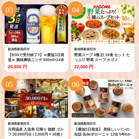
ジャー アウトドア 海外旅行 キャ
トウの切り餅 お餅 もち kome 年
ンプ ボローニャ 缶 セット プレー
末 年始 新年 お雑煮 新潟県 新潟
ン チョコ メープル 長期保存 J20
新発田 J29_02
新潟県新発田市
新潟県新発田市
【9/30で受付終了‼】≪最短3日発
野菜スープ 4種 計 16食 セット た
送≫ 風味爽快ニシテ 500ml×24本
っぷり 野菜 スープ カゴメ
ビール 新潟 限定 ビイル サッポロ
kagome 野 菜 yasai トマト かぼ
26,000 円
22,000 円
ビール サッポロ ご当地 取り寄せ
ちゃ やさい ヤサイ 豆 まめ
酒 お酒 さけ sake アルコール ギ
vegetarian ベジタリアン ギフト
フト プレゼント 贈り物 セット お
贈答 プレゼント 長期保存 常温 備
土産 人気 おすすめ 新潟県 新発田
蓄 防災 保存食 新潟 新潟県 新発田
市 shinbo006_01
J56
新潟県新発田市
新潟県新発田市
月岡温泉 入浴券 日帰り 旅館 ゴル
【最短5日発送】 美味しいパンの
フ 30,000円分 ( 1,000円 × 30枚 )
缶詰 缶deボローニャ 12缶 5年6か