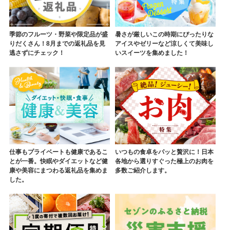
季節のフルーツ・野菜や限定品が盛
暑さが厳しいこの時期にぴったりな
りだくさん！8月までの返礼品を見
アイスやゼリーなど涼しくて美味し
逃さずにチェック！
いスイーツを集めました！
仕事もプライベートも健康であるこ
いつもの食卓をパッと贅沢に！日本
とが一番。快眠やダイエットなど健
各地から選りすぐった極上のお肉を
康や美容にまつわる返礼品を集めま
多数ご紹介します。
した。