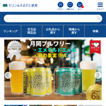
0
メニュー
ログイン
お気に入り
カート
目玉品
お礼品から
地域から
ランキング
特集
限定品
探す
探す