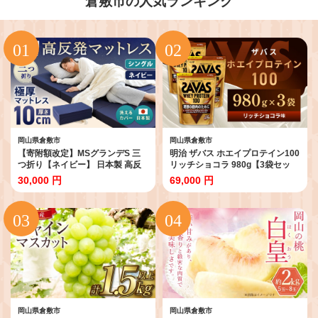
倉敷市の人気ランキング
岡山県倉敷市
岡山県倉敷市
【寄附額改定】MSグランデS 三
明治 ザバス ホエイプロテイン100
つ折り【ネイビー】 日本製 高反
リッチショコラ 980g【3袋セッ
発 マットレス 三つ折り メディカ
ト】【SAVAS ザバス プロテイン
30,000 円
69,000 円
ルスリーパーグランデ 【マット
人気プロテイン 明治プロテイン
高反発マットレス 高反発ベッド
健康 健康食品 美容 ボディメイク
人気マットレス ベッド 岡山県 倉
体づくり 筋トレ 岡山県 倉敷市 人
敷市】
気 おすすめ】
岡山県倉敷市
岡山県倉敷市