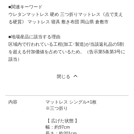
■関連キーワード
ウレタンマットレス 硬め 三つ折りマットレス《点で支え
る硬質》 マットレス 寝具 敷き布団 岡山県 倉敷市
■地場産品に該当する理由
区域内で行われている工程(加工･製造)が当該返礼品の5割
を超える付加価値を占めているため。（告示第5条第3号に
該当）
閉じる
内容
マットレス シングル×1枚
※三つ折り
【 広げた状態 】
幅：約97cm
長さ：約201cm