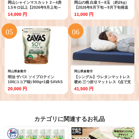
岡山シャインマスカット 2～4房
岡山の桃 白皇 5～8玉 （約2kg）
1.5キロ以上【2026年9月上旬～
【2026年8月下旬～9月下旬発送
10月下旬まで順次発送予定】【シ
予定】 糖度 香り 果実 くだもの 果
14,000 円
11,000 円
ャインマスカット シャイン マス
物 フルーツ もも 桃 モモ ピーチ
カット 人気フルーツ 岡山フルー
国産 岡山県産 ブランド 甘み 肉質
ツ おすすめフルーツ 岡山県 倉敷
新品種
市】
岡山県倉敷市
岡山県倉敷市
明治 ザバス ソイプロテイン
【シングル】ウレタンマットレス
100(ココア味) 900g×1袋 SAVAS
硬め 三つ折りマットレス《点で支
プロテイン 明治プロテイン 健康
える硬質》 マットレス 寝具 敷き
20,000 円
41,500 円
健康食品 美容 ボディメイク 体づ
布団 岡山県 倉敷市
くり 筋トレ 人気 おすすめ 岡山県
倉敷市
カテゴリに関連するお礼品