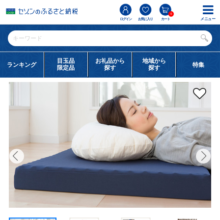
0
メニュー
ログイン
お気に入り
カート
目玉品
お礼品から
地域から
ランキング
特集
限定品
探す
探す