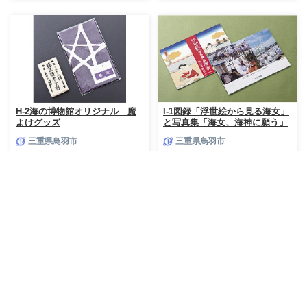
H-2海の博物館オリジナル 魔
I-1図録「浮世絵から見る海女」
よけグッズ
と写真集「海女、海神に願う」
三重県鳥羽市
三重県鳥羽市
5,000円
10,000円
ユーカリ(生)フラワーアレンジ -
ガラスキャニスターDEGREE
ブーケ 生花 アレンジメント 国
C(250ml) / ガラス 硝子 キャニ