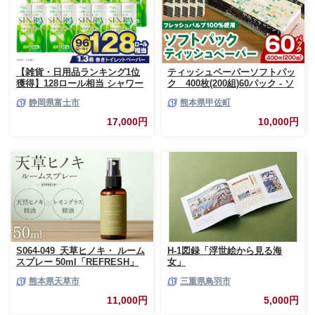
【雑貨・日用品ランキング1位
ティッシュペーパーソフトパッ
獲得】128ロール相当 シャワー
ク 400枚(200組)60パック - ソ
トイレに最適 トイレットペーパ
フトパック ティッシュ ペーパ
静岡県富士市
熊本県甲佐町
ー ダブル プレミアムシンラ 96
ー 生活用品 雑貨 日用品 必需品
ロール (12R×8パック) 配達時間
紙 常備品 まとめ買い 備蓄 防災
17,000円
10,000円
指定可能 1.3倍巻き トイレット
ストック 熊本県 甲佐町【ZC】
ペーパー 日用品 トイレットペ
【価格改定XB】
ーパー 生活用品 トイレットペ
ーパー 人気 おすすめ [sf001-
012]
S064-049_天草ヒノキ・ ルーム
H-1図録「浮世絵から見る海
スプレー 50ml「REFRESH」
女」
熊本県天草市
三重県鳥羽市
11,000円
5,000円