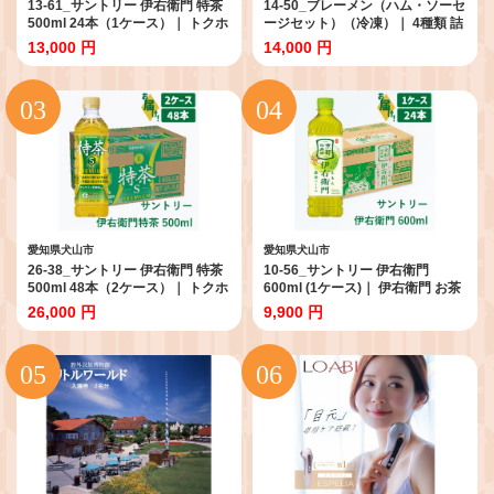
13-61_サントリー 伊右衛門 特茶
14-50_ブレーメン（ハム・ソーセ
500ml 24本（1ケース）｜ トクホ
ージセット）（冷凍）｜ 4種類 詰
特保 特定保健用食品 お茶 清涼飲
め合わせ 添加物不使用 無添加 ウ
13,000 円
14,000 円
料 ペットボトル 緑茶 1ケース 24
インナー ソーセージ スモークチ
本 脂肪 体脂肪 脂肪分解 お食事 食
キン ポーク チキン 豚肉 鶏肉 グル
事 飲料 ドリンク ケルセチン ケル
メ お取り寄せ コンテスト受賞 こ
セチンゴールド ケルセチン配糖体
だわり 冷蔵 オードブル お歳暮 サ
愛知 愛知県
イトウハム SAITOHAM
愛知県犬山市
愛知県犬山市
26-38_サントリー 伊右衛門 特茶
10-56_サントリー 伊右衛門
500ml 48本（2ケース）｜ トクホ
600ml (1ケース)｜ 伊右衛門 お茶
特保 特定保健用食品 お茶 清涼飲
清涼飲料 ペットボトル 1ケース
26,000 円
9,900 円
料 ペットボトル 緑茶 2ケース 48
24本 600ml お食事 食事 飲料 ドリ
本 脂肪 体脂肪 脂肪分解 お食事 食
ンク ストック 飲料類 愛知県 犬山
事 飲料 ドリンク 飲料類 ケルセチ
市 尾張 名古屋
ン ケルセチンゴールド ケルセチ
ン配糖体 愛知 愛知県