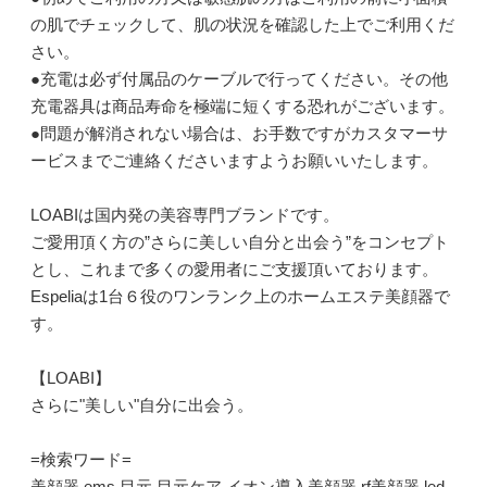
の肌でチェックして、肌の状況を確認した上でご利用くだ
さい。
●充電は必ず付属品のケーブルで行ってください。その他
充電器具は商品寿命を極端に短くする恐れがございます。
●問題が解消されない場合は、お手数ですがカスタマーサ
ービスまでご連絡くださいますようお願いいたします。
LOABIは国内発の美容専門ブランドです。
ご愛用頂く方の”さらに美しい自分と出会う”をコンセプト
とし、これまで多くの愛用者にご支援頂いております。
Espeliaは1台６役のワンランク上のホームエステ美顔器で
す。
【LOABI】
さらに"美しい"自分に出会う。
=検索ワード=
美顔器 ems 目元 目元ケア イオン導入美顔器 rf美顔器 led