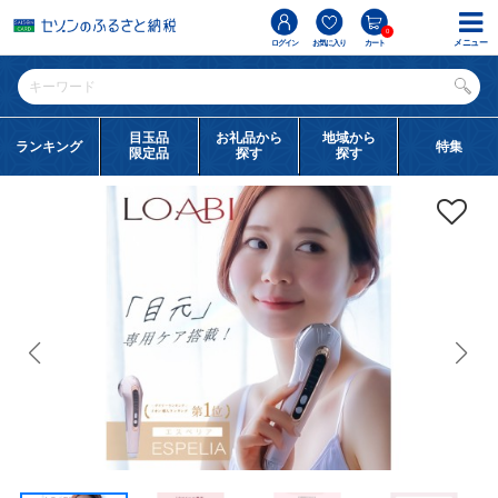
0
メニュー
ログイン
お気に入り
カート
目玉品
お礼品から
地域から
ランキング
特集
限定品
探す
探す