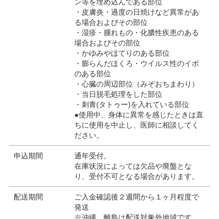
ン等を埋め込んである部位
・皮膚炎・過度の日焼けなど異常があ
る場合およびその部位
・湿疹・腫れもの・化膿性疾患のある
場合およびその部位
・かゆみやほてりのある部位
・膨らんだほくろ・ウイルス性のイボ
のある部位
・心臓の周辺部位（みぞおちまわり）
・当日脱毛処理をした部位
・刺青(タトゥー)を入れている部位
●使用中、身体に異常を感じたときは直
ちに使用を中止し、医師に相談してく
ださい。
申込期間
通年受付。
在庫状況によっては欠品や廃盤とな
り、受付不可となる場合があります。
配送期間
ご入金確認後２週間から１ヶ月程度で
発送
※沖縄、離島は配送対象外地域です。