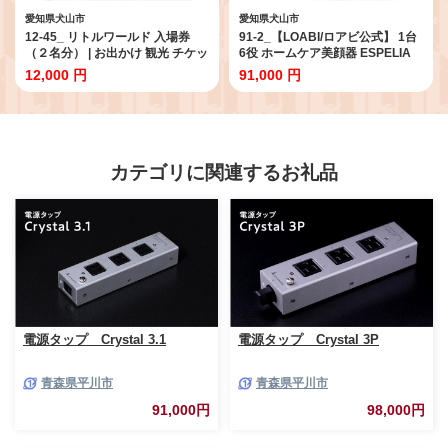
愛知県犬山市
愛知県犬山市
12-45_ リトルワールド 入場券
91-2_【LOABI/ロアビ公式】 1台
（２名分） | お出かけ 観光 チケッ
6役 ホームケア美顔器 ESPELIA
ト 犬山 体験 世界一周 小旅行 体験
エスペリア｜ 美顔器 ems 目元 目
12,000 円
91,000 円
世界 博物館 グルメ 世界のグルメ
元ケア イオン導入美顔器 rf美顔器
イベント タイムスリップ ペアチ
led美顔器 美容家電 美容 Espelia
ケット 野外 民族博物館 大人 2名
エスペリア 愛知県 岐阜県 名古屋
分 ワールドツアー テーマパーク
acct LOABI Espelia
愛知 岐阜 名古屋
カテゴリに関連するお礼品
電源タップ Crystal 3.1
電源タップ Crystal 3P
青森県平川市
青森県平川市
91,000円
98,000円