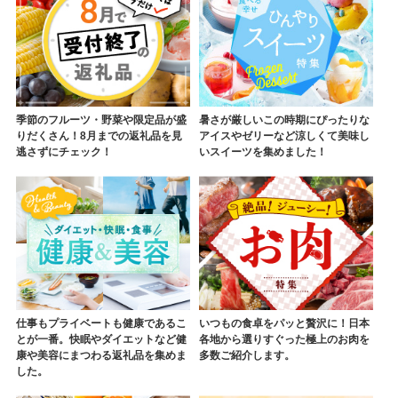
季節のフルーツ・野菜や限定品が盛
暑さが厳しいこの時期にぴったりな
りだくさん！8月までの返礼品を見
アイスやゼリーなど涼しくて美味し
逃さずにチェック！
いスイーツを集めました！
仕事もプライベートも健康であるこ
いつもの食卓をパッと贅沢に！日本
とが一番。快眠やダイエットなど健
各地から選りすぐった極上のお肉を
康や美容にまつわる返礼品を集めま
多数ご紹介します。
した。