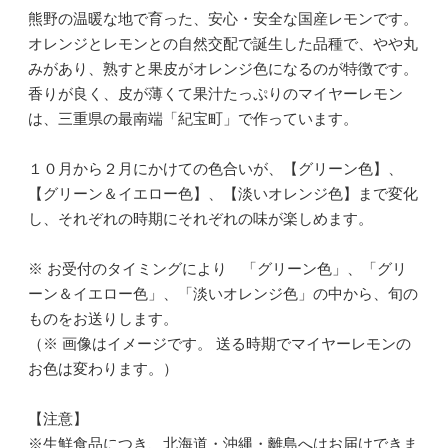
熊野の温暖な地で育った、安心・安全な国産レモンです。
オレンジとレモンとの自然交配で誕生した品種で、やや丸
みがあり、熟すと果皮がオレンジ色になるのが特徴です。
香りが良く、皮が薄くて果汁たっぷりのマイヤーレモン
は、三重県の最南端「紀宝町」で作っています。
１０月から２月にかけての色合いが、【グリーン色】、
【グリーン＆イエロー色】、【淡いオレンジ色】まで変化
し、それぞれの時期にそれぞれの味が楽しめます。
※ お受付のタイミングにより 「グリーン色」、「グリ
ーン＆イエロー色」、「淡いオレンジ色」の中から、旬の
ものをお送りします。
（※ 画像はイメージです。 送る時期でマイヤーレモンの
お色は変わります。）
【注意】
※生鮮食品につき、北海道・沖縄・離島へはお届けできま