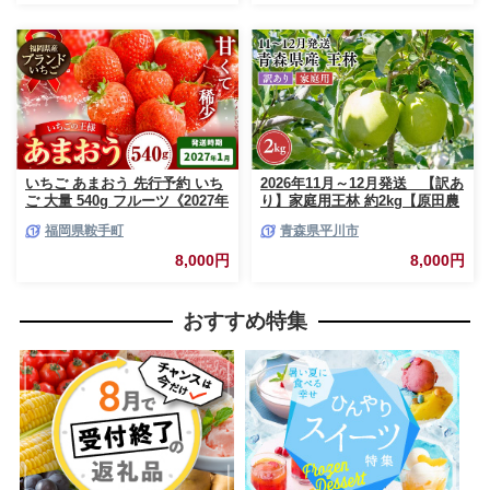
島】
いちご あまおう 先行予約 いち
2026年11月～12月発送 【訳あ
ご 大量 540g フルーツ《2027年
り】家庭用王林 約2kg【原田農
1月上旬-1月末頃出荷》苺 旬 く
園】 家庭用 青森 青森県産 平川
福岡県鞍手町
青森県平川市
だもの 果物 福岡県 鞍手町【配
りんご リンゴ 林檎 くだもの 果
送不可地域あり】
物 フルーツ
8,000円
8,000円
おすすめ特集