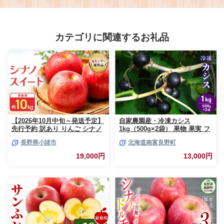
発送予定】/ 家庭用 ご家庭用 訳ア
直送【2027年3月上旬から3月末
リ わけあり ミカン 蜜柑 柑橘 果物
までに順次発送予定】
くだもの フルーツ 極早生 温州 夏
【mhn001】
みかん【njb692A】
カテゴリに関連するお礼品
【2026年10月中旬～発送予定】
自家農園産・冷凍カシス
先行予約 訳あり りんご シナノ
1kg（500g×2袋） 果物 果実 フ
スイート 約10kg 24～40玉入 家
ルーツ セット 詰め合わせ
長野県小諸市
北海道南富良野町
庭用 フルーツ 果物 甘い 訳あり
おいしい 林檎
19,000円
13,000円