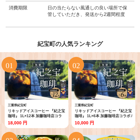
消費期限
日の当たらない風通しの良い場所で保
管していただき、発送から2週間程度
紀宝町の人気ランキング
三重県紀宝町
三重県紀宝町
リキッドアイスコーヒー 『紀之宝
リキッドアイスコーヒー 『紀之宝
珈琲』 1L×12本 加藤珈琲店コラ
珈琲』 1L×6本 加藤珈琲店コラボ /
ボ / 珈琲 COFFEE コーヒー アイ
珈琲 COFFEE コーヒー アイスコ
18,000 円
10,000 円
スコーヒー 自家焙煎 焙煎 オリジ
ーヒー 自家焙煎 焙煎 オリジナル
ナル ブレンド ギフト 無添加 無糖
ブレンド ギフト 無添加 無糖 無香
無香料
料