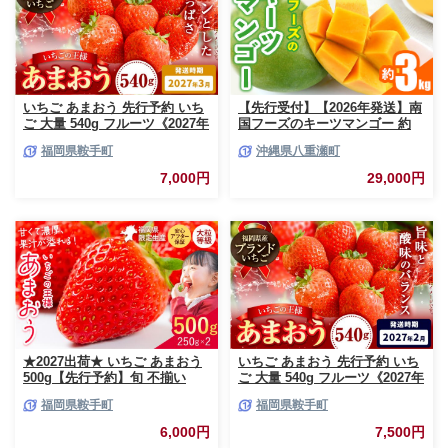
いちご あまおう 先行予約 いち
【先行受付】【2026年発送】南
ご 大量 540g フルーツ《2027年
国フーズのキーツマンゴー 約
3月上旬-3月末頃出荷》苺 旬 く
3kg - 先行予約 沖縄 産地直送
福岡県鞍手町
沖縄県八重瀬町
だもの 果物 福岡県 鞍手町【配
南国フルーツ 旬の味覚 沖縄県
送不可地域あり】
産 国産マンゴー 希少種 オスス
7,000円
29,000円
メ 沖縄県 八重瀬町
★2027出荷★ いちご あまおう
いちご あまおう 先行予約 いち
500g【先行予約】旬 不揃い
ご 大量 540g フルーツ《2027年
【着日指定不可】《2027年2月
2月上旬-2月末頃出荷》苺 旬 く
福岡県鞍手町
福岡県鞍手町
中旬-3月中旬頃出荷》福岡名産
だもの 果物 福岡県 鞍手町【配
品 果物 くだもの フルーツ いち
送不可地域あり】
6,000円
7,500円
ご 苺 イチゴ【配送不可地域:離