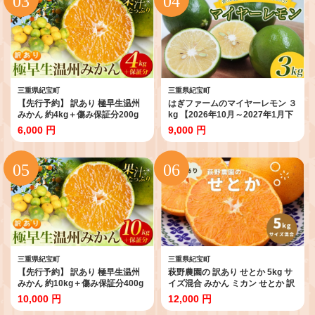
三重県紀宝町
三重県紀宝町
【先行予約】 訳あり 極早生温州
はぎファームのマイヤーレモン ３
みかん 約4kg＋傷み保証分200g
kg 【2026年10月～2027年1月下
2S～3Lサイズおまかせ 【2026年
旬の期間で順次発送】 / レモン 国
6,000 円
9,000 円
9月下旬から10月中旬までに順次
産 マイヤーレモン 数量限定
発送予定】 / 家庭用 ご家庭用 訳ア
【hgf001A】
リ わけあり ミカン 蜜柑 柑橘 果物
くだもの フルーツ 極早生 温州 夏
みかん【njb691A】
三重県紀宝町
三重県紀宝町
【先行予約】 訳あり 極早生温州
萩野農園の 訳あり せとか 5kg サ
みかん 約10kg＋傷み保証分400g
イズ混合 みかん ミカン せとか 訳
2S～3Lサイズおまかせ 【2026年
アリ わけあり 家庭用 柑橘 果物 く
10,000 円
12,000 円
9月下旬から10月中旬までに順次
だもの フルーツ 旬 産地直送 農家