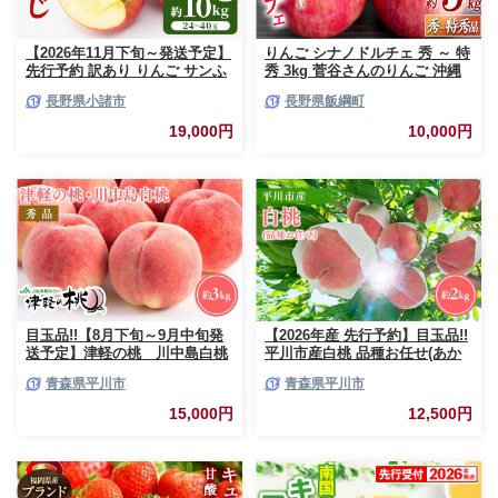
【2026年11月下旬～発送予定】
りんご シナノドルチェ 秀 ～ 特
先行予約 訳あり りんご サンふ
秀 3kg 菅谷さんのりんご 沖縄
じ 約10kg 24～40玉入 家庭用
県への配送不可 2026年9月下旬
長野県小諸市
長野県飯綱町
フルーツ 果物 甘い おいしい 林
頃から2026年10月上旬頃まで順
檎 リンゴ
次発送予定 令和8年度出荷分 長
19,000円
10,000円
野県 飯綱町 [0790]
目玉品!!【8月下旬～9月中旬発
【2026年産 先行予約】目玉品!!
送予定】津軽の桃 川中島白桃
平川市産白桃 品種お任せ(あか
約3kg
つき/まどか/伊達白桃) 約2kg(6-
青森県平川市
青森県平川市
8玉)【今井農園】[hi-0064-003]
15,000円
12,500円