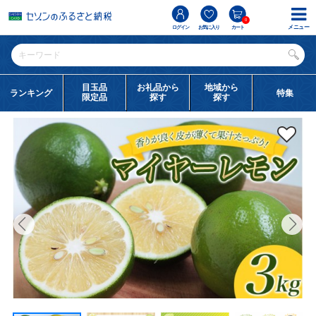
0
メニュー
ログイン
お気に入り
カート
目玉品
お礼品から
地域から
ランキング
特集
限定品
探す
探す