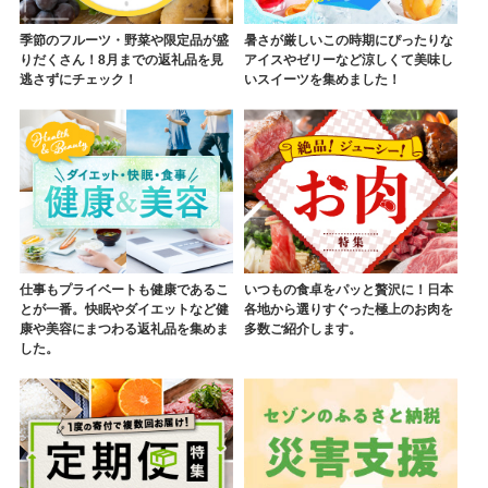
季節のフルーツ・野菜や限定品が盛
暑さが厳しいこの時期にぴったりな
りだくさん！8月までの返礼品を見
アイスやゼリーなど涼しくて美味し
逃さずにチェック！
いスイーツを集めました！
仕事もプライベートも健康であるこ
いつもの食卓をパッと贅沢に！日本
とが一番。快眠やダイエットなど健
各地から選りすぐった極上のお肉を
康や美容にまつわる返礼品を集めま
多数ご紹介します。
した。