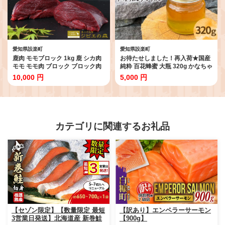
愛知県設楽町
愛知県設楽町
鹿肉 モモブロック 1kg 鹿 シカ肉
お待たせしました！再入荷★国産
モモ モモ肉 ブロック ブロック肉
純粋 百花蜂蜜 大瓶 320g かなちゃ
ジビエ ジビエ料理 ジビエの森 厳
んはちみつ 非加熱 ハチミツ はち
10,000 円
5,000 円
選 国産 ヘルシー 低カロリー 高た
みつ 蜂蜜 無添加 国産 天然 愛知県
んぱく 低脂質 焼肉 BBQ バーベキ
産 -330
ュー -184
カテゴリに関連するお礼品
【セゾン限定】【数量限定 最短
【訳あり】エンペラーサーモン
3営業日発送】北海道産 新巻鮭
【900g】