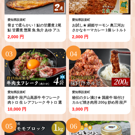
愛知県設楽町
愛知県設楽町
骨まで柔らかい！鮎の甘露煮 2尾
お試し★ 絹姫サーモン 奥三河お
鮎 甘露煮 惣菜 魚 魚介 あゆ アユ
さかなキーマカレー 1個 レトルト
常温 煮物 おつまみ あゆ ネコポス
カレー カレー レトルトカレー 魚
2,000 円
2,000 円
-205
サーモン インスタントカレー 鮭
常温 食品 非常食 キーマカレー 設
楽町 ネコポス -213
愛知県設楽町
愛知県設楽町
国産牛 段戸山高原牛 牛フレーク
秘伝のタレ漬け★ 国産牛 味付け
肉トロ 生 レアフレーク 牛トロ 選
カルビ焼き肉用 200g 炒め用 段戸
べる 内容量 240g 生食用牛肉 牛ト
山高原牛 国産 牛肉 牛 小分け 地域
10,000 円
3,000 円
ロ 生食 おつまみ 小分け 個包装 安
限定 厳選 人気 薄切り 牛丼 肉じゃ
心 安全 国産 牛肉 牛 肉 厳選 ご褒
が 焼肉 肉 カルビ 数量限定 キャン
美 どんぶり 丼 ふりかけ 蓬莱泉 酒
プ バーベキュー お試し 小分け 肉
粕育ち -087
日本酒 -092