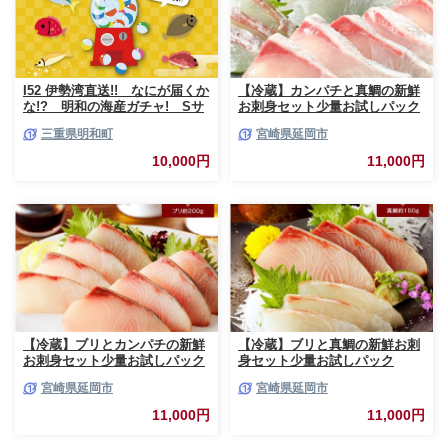
I52 伊勢湾直送!! なにが届くか
【冷蔵】カンパチと真鯛の新鮮
な!? 明和の海産ガチャ! Sサ
お刺身セット少量お試しパック
イズ
N019-YA193
三重県明和町
宮崎県延岡市
10,000円
11,000円
【冷蔵】ブリとカンパチの新鮮
【冷蔵】ブリと真鯛の新鮮お刺
お刺身セット少量お試しパック
身セット少量お試しパック
N019-YA194
N019-YA195
宮崎県延岡市
宮崎県延岡市
11,000円
11,000円