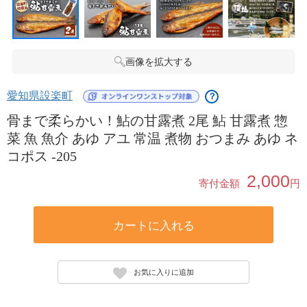
画像を拡大する
愛知県設楽町
？
骨まで柔らかい！鮎の甘露煮 2尾 鮎 甘露煮 惣
菜 魚 魚介 あゆ アユ 常温 煮物 おつまみ あゆ ネ
コポス -205
2,000
寄付金額
円
カートに入れる
お気に入りに追加