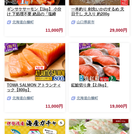
ギンサケサーモン【1kg】 小分
一本釣り 剣先いかのするめ 天
け 下処理不要 絶品の「塩締
日干し 大入り 約200g
め」レシピ ふるさと納税 海鮮
北海道白糠町
山口県萩市
サーモン 鮭 魚 銀鮭 刺身 生食
用 さけ サケ ふるさと ランキン
11,000円
29,000円
グ 人気 魚介類 魚介 北海道 白
糠町
TOWA SALMON アトランティ
紅鮭切り身【2.0kg】
ック【800g】
北海道白糠町
北海道白糠町
11,000円
19,000円