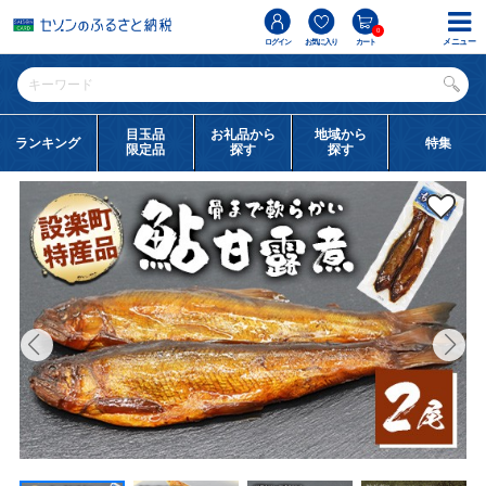
0
メニュー
ログイン
お気に入り
カート
目玉品
お礼品から
地域から
ランキング
特集
限定品
探す
探す