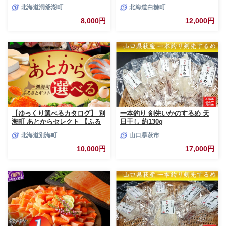
低温熟成 切身 1袋 (約650～
北海道洞爺湖町
北海道白糠町
700g/5～7切入) 最短配送 北海
道 秋鮭 小分け 鮭 さけ しゃけ
8,000円
12,000円
シャケ 中塩 海鮮 冷凍 お弁当
真空パック おかず 魚貝類 サー
モン サケ
【ゆっくり選べるカタログ】 別
一本釣り 剣先いかのするめ 天
海町 あとからセレクト 【ふる
日干し 約130g
さとギフト】 寄附1万円相当 あ
北海道別海町
山口県萩市
とから選べる！ ギフト いくら
ほたて 海鮮 牛肉 ケーキ アイス
10,000円
17,000円
【BY0000010】（ 後から選べ
る カタログ カタログポイント
カタログギフト あとからカタロ
グ あとからカタログポイント
あとからカタログギフト ふるさ
と納税 ）