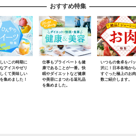
おすすめ特集
便 ２回 果物 くだもの
ター イン
フルーツ 山梨 やまなし
士川町
富士川町 シャインだけ
シャインマスカットだ
け
しいこの時期に
仕事もプライベートも健
いつもの食卓をパッ
なアイスやゼリ
康であることが一番。快
沢に！日本各地から
しくて美味しい
眠やダイエットなど健康
すぐった極上のお肉
を集めました！
や美容にまつわる返礼品
数ご紹介します。
を集めました。