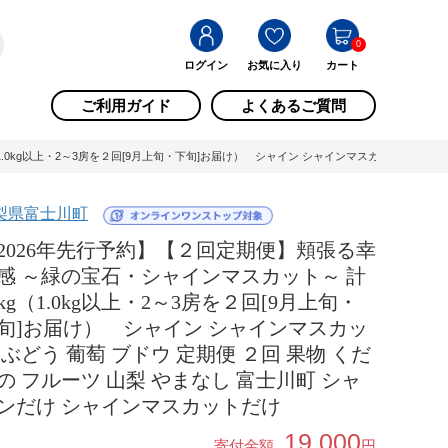
0
ログイン
お気に入り
カート
ご利用ガイド
よくあるご質問
0kg以上・2～3房を２回[9月上旬・下旬]お届け） シャイン シャインマスカット ぶどう 葡萄
梨県富士川町
2026年先行予約】【２回定期便】頬張る幸
感 ～緑の宝石・シャインマスカット～ 計
kg（1.0kg以上・2～3房を２回[9月上旬・
旬]お届け） シャイン シャインマスカッ
 ぶどう 葡萄 ブドウ 定期便 ２回 果物 くだ
の フルーツ 山梨 やまなし 富士川町 シャ
ンだけ シャインマスカットだけ
19,000
寄付金額
円