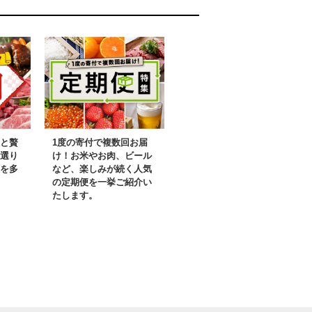
ク 山梨県 富
と贅
1度の寄付で複数回お届
選り
け！お米やお肉、ビール
を多
など、楽しみが続く人気
の定期便を一挙ご紹介い
たします。