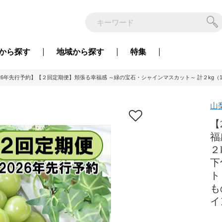
から
探す
地域から
探す
特集
026年先行予約】【２回定期便】頬張る幸福感 ～緑の宝石・シャインマスカット～ 計２kg（1.
山
【
福
２
下
ト
も
イ