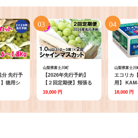
山梨県富士川町
山梨県富士川
送分 先行予
【2026年先行予約】
エコリカ
り】徳用シ
【２回定期便】頬張る
用】 KAM
ト(1.6
幸福感 ～緑の宝石・シ
リサイクル
19,000 円
18,000 円
 訳アリ 訳あ
ャインマスカット～ 計
パック（型
ン マスカッ
２kg（1.0kg以上・2～
EKAML-6
ドウ 葡萄
3房を２回[9月上旬・下
リサイクル
 ご家庭用
旬]お届け） シャイン
インク カ
もの 果物
シャインマスカット ぶ
ンクカート
梨 やまなし
どう 葡萄 ブドウ 定期
ー オフィ