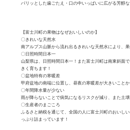
パリッとした歯ごたえ・口の中いっぱいに広がる芳醇な
【富士川町の果物はなぜおいしいのか】
〇きれいな天然水
南アルプス山脈から流れ出るきれいな天然水により、果
〇日照時間日本一
山梨県は、日照時間日本一！また富士川町は南東斜面で
きく育ちます！
〇盆地特有の寒暖差
甲府盆地の南端に位置し、昼夜の寒暖差が大きいことか
〇年間降水量が少ない
雨が降らないことで病気になるリスクが減り、また土壌
〇生産者のまごころ
ふるさと納税を通じて、全国の人に富士川町のおいしい
っぷり詰まっています！