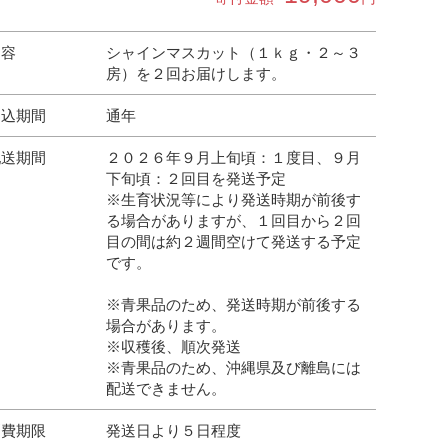
内容
シャインマスカット（１ｋｇ・２～３
房）を２回お届けします。
申込期間
通年
配送期間
２０２６年９月上旬頃：１度目、９月
下旬頃：２回目を発送予定
※生育状況等により発送時期が前後す
る場合がありますが、１回目から２回
目の間は約２週間空けて発送する予定
です。
※青果品のため、発送時期が前後する
場合があります。
※収穫後、順次発送
※青果品のため、沖縄県及び離島には
配送できません。
消費期限
発送日より５日程度