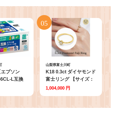
町
山梨県富士川町
【エプソン
K18 0.3ct ダイヤモンド
-6CL-L互換
富士リング 【サイズ：
インク 6色
10号～15号（0.5号刻み
1,004,000 円
番：ECI-
対応可）】20-4955 指
P） epson
輪 リング ジュエリー
 インク 互換
贈り物 ギフト プレゼン
ートリッジ イ
ト
リッジ カラ
ス用品 プリン