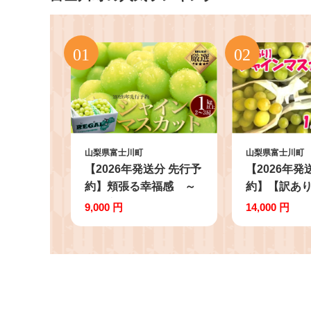
山梨県富士川町
山梨県富士川町
【2026年発送分 先行予
【2026年発
約】頬張る幸福感 ～
約】【訳あ
緑の宝石・ シャインマ
ャインマスカッ
9,000 円
14,000 円
スカット ～ １ｋｇ以上
～1.8kg)
（２～３房） フルーツ
り品 シャイ
山梨県産 果物 くだもの
ト ぶどう ブ
シャイン マスカット ぶ
徳用 家庭用
どう ブドウ 葡萄 大粒
旬 新鮮 くだ
種なし 先行予約 富士川
フルーツ 山