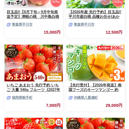
目玉品!!【8月下旬～9月中旬発
【2026年産 先行予約】目玉品!!
送予定】津軽の桃 川中島白桃
平川市産白桃 品種お任せ(あか
約3kg
つき/まどか/伊達白桃) 約2kg(6-
青森県平川市
青森県平川市
8玉)【今井農園】[hi-0064-003]
15,000円
12,500円
いちご あまおう 先行予約 いち
【先行受付】【2026年発送】南
ご 大量 540g フルーツ《2027年
国フーズのキーツマンゴー 約
3月上旬-3月末頃出荷》苺 旬 く
3kg - 先行予約 沖縄 産地直送
福岡県鞍手町
沖縄県八重瀬町
だもの 果物 福岡県 鞍手町【配
南国フルーツ 旬の味覚 沖縄県
送不可地域あり】
産 国産マンゴー 希少種 オスス
7,000円
29,000円
メ 沖縄県 八重瀬町