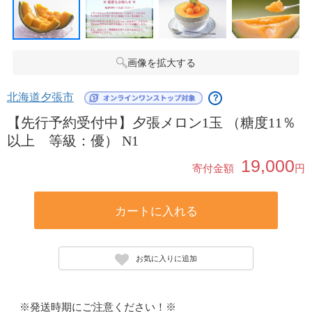
画像を拡大する
北海道夕張市
？
【先行予約受付中】夕張メロン1玉 （糖度11％
以上 等級：優） N1
19,000
寄付金額
円
カートに入れる
お気に入りに追加
※発送時期にご注意ください！※