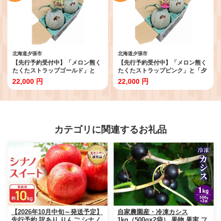
北海道夕張市
北海道夕張市
【先行予約受付中】「メロン熊く
【先行予約受付中】「メロン熊く
たくたストラップゴールド」と
たくたストラップピンク」と「夕
「夕張メロン優２玉（小玉）」セ
張メロン優２玉（小玉）」セット
22,000 円
22,000 円
ット W41
W42
カテゴリに関連するお礼品
【2026年10月中旬～発送予定】
自家農園産・冷凍カシス
先行予約 訳あり りんご シナノ
1kg（500g×2袋） 果物 果実 フ