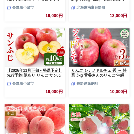
スイート 約10kg 24～40玉入 家
ルーツ セット 詰め合わせ
長野県小諸市
北海道南富良野町
庭用 フルーツ 果物 甘い 訳あり
おいしい 林檎
19,000円
13,000円
【2026年11月下旬～発送予定】
りんご シナノドルチェ 秀 ～ 特
先行予約 訳あり りんご サンふ
秀 3kg 菅谷さんのりんご 沖縄
じ 約10kg 24～40玉入 家庭用
県への配送不可 2026年9月下旬
長野県小諸市
長野県飯綱町
フルーツ 果物 甘い おいしい 林
頃から2026年10月上旬頃まで順
檎 リンゴ
次発送予定 令和8年度出荷分 長
19,000円
10,000円
野県 飯綱町 [0790]