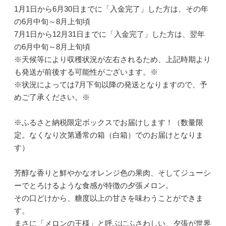
1月1日から6月30日までに「入金完了」した方は、その年
の6月中旬～8月上旬頃
7月1日から12月31日までに「入金完了」した方は、翌年
の6月中旬～8月上旬頃
※天候等により収穫状況が左右されるため、上記時期より
も発送が前後する可能性がございます。※
※状況によっては7月下旬以降の発送となりますので、予
めご了承ください。※
※ふるさと納税限定ボックスでお届けします！（数量限
定。なくなり次第通常の箱（白箱）でのお届けとなりま
す）
芳醇な香りと鮮やかなオレンジ色の果肉、そしてジューシ
ーでとろけるような食感が特徴の夕張メロン。
その口どけから、糖度以上の甘さを味わうことができま
す。
まさに「メロンの王様」と呼ぶにふさわしい、夕張が世界