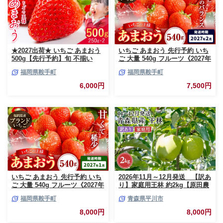
★2027出荷★ いちご あまおう
いちご あまおう 先行予約 いち
500g【先行予約】旬 不揃い
ご 大量 540g フルーツ《2027年
【着日指定不可】《2027年2月
2月上旬-2月末頃出荷》苺 旬 く
福岡県鞍手町
福岡県鞍手町
中旬-3月中旬頃出荷》福岡名産
だもの 果物 福岡県 鞍手町【配
品 果物 くだもの フルーツ いち
送不可地域あり】
6,000円
7,500円
ご 苺 イチゴ【配送不可地域:離
島】
いちご あまおう 先行予約 いち
2026年11月～12月発送 【訳あ
ご 大量 540g フルーツ《2027年
り】家庭用王林 約2kg【原田農
1月上旬-1月末頃出荷》苺 旬 く
園】 家庭用 青森 青森県産 平川
福岡県鞍手町
青森県平川市
だもの 果物 福岡県 鞍手町【配
りんご リンゴ 林檎 くだもの 果
送不可地域あり】
物 フルーツ
8,000円
8,000円