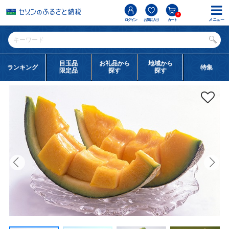
0
メニュー
ログイン
お気に入り
カート
目玉品
お礼品から
地域から
ランキング
特集
限定品
探す
探す