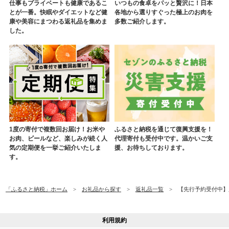
仕事もプライベートも健康であるこ
いつもの食卓をパッと贅沢に！日本
とが一番。快眠やダイエットなど健
各地から選りすぐった極上のお肉を
康や美容にまつわる返礼品を集めま
多数ご紹介します。
した。
1度の寄付で複数回お届け！お米や
ふるさと納税を通じて復興支援を！
お肉、ビールなど、楽しみが続く人
代理寄付も受付中です。温かいご支
気の定期便を一挙ご紹介いたしま
援、お待ちしております。
す。
「ふるさと納税」ホーム
お礼品から探す
返礼品一覧
【先行予約受付中】夕
利用規約