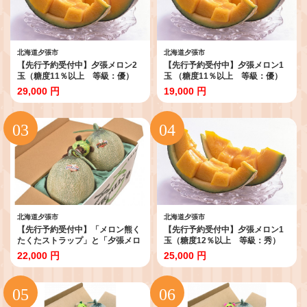
北海道夕張市
北海道夕張市
【先行予約受付中】夕張メロン2
【先行予約受付中】夕張メロン1
玉（糖度11％以上 等級：優）
玉 （糖度11％以上 等級：優）
N2
N1
29,000 円
19,000 円
北海道夕張市
北海道夕張市
【先行予約受付中】「メロン熊く
【先行予約受付中】夕張メロン1
たくたストラップ」と「夕張メロ
玉（糖度12％以上 等級：秀）
ン2玉 （等級：優 １玉約
N7
22,000 円
25,000 円
1.3kg）」セット W20