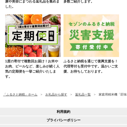
康や美容にまつわる返礼品を集めま
多数ご紹介します。
した。
1度の寄付で複数回お届け！お米や
ふるさと納税を通じて復興支援を！
お肉、ビールなど、楽しみが続く人
代理寄付も受付中です。温かいご支
気の定期便を一挙ご紹介いたしま
援、お待ちしております。
す。
「ふるさと納税」ホーム
お礼品から探す
返礼品一覧
家庭用精米機「匠味米」
利用規約
プライバシーポリシー