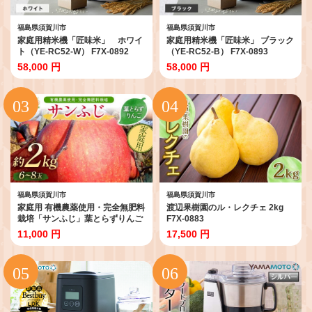
福島県須賀川市
福島県須賀川市
家庭用精米機「匠味米」 ホワイ
家庭用精米機「匠味米」 ブラック
ト（YE-RC52-W） F7X-0892
（YE-RC52-B） F7X-0893
58,000 円
58,000 円
福島県須賀川市
福島県須賀川市
家庭用 有機農薬使用・完全無肥料
渡辺果樹園のル・レクチェ 2kg
栽培「サンふじ」葉とらずりんご
F7X-0883
約2kg（6～8玉） F7X-0873
11,000 円
17,500 円