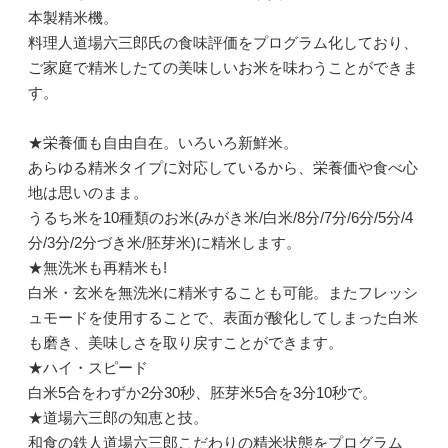
本製精米機。
料理人道場六三郎氏の食味評価をプログラム化しており、
ご家庭で精米したての美味しいお米を味わうことができま
す。
★栄養価も自由自在。いろいろ新鮮米。
あらゆる精米タイプに対応しているから、栄養価や食べ心
地は思いのまま。
うるち米を10種類のお米(みがき米/白米/8分/7分/6分/5分/4
分/3分/2分づき米/胚芽米)に精米します。
★無洗米も再精米も!
白米・玄米を無洗米に精米することも可能。またフレッシ
ュモードを使用することで、表面が酸化してしまった白米
も磨き、美味しさを取り戻すことができます。
★ハイ・スピード
白米5合をわずか2分30秒、胚芽米5合を3分10秒で。
★道場六三郎の知恵と技。
和食の鉄人道場六三郎こだわりの精米状態をプログラム