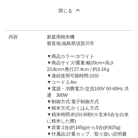
閉じる
内容
家庭用精米機
製造地:福島県須賀川市
▼商品カラー:ホワイト
▼商品サイズ/重量:幅20cm×高さ
23.8cm×奥行27.4cm / 約3.1Kg
▼連続使用可能時間:10分
▼コード:1.4m
▼電源・消費電力:交流100V 50-60Hz 共
通 300W
▼制御方式:電子制御方式
▼精米方式:かくはん方式
▼精米時間:約2分30秒(※玄米5合を白米
に精米した際)
▼容量:1合(約165g)から5合(約825g)
▼付属品:計量カップ、取り扱い説明書