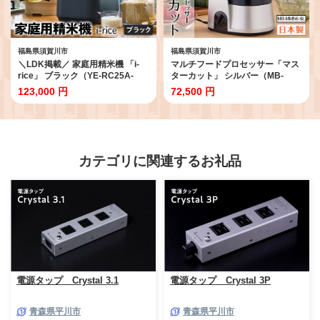
福島県須賀川市
福島県須賀川市
＼LDK掲載／ 家庭用精米機 「i-
マルチフードプロセッサー「マス
rice」 ブラック（YE-RC25A-
ターカット」 シルバー（MB-
BK） 玄米 白米 もち米 日本製 簡
MM56-SL） F7X-0891
123,000 円
72,500 円
単操作 お手入れ簡単 F7X-0521
カテゴリに関連するお礼品
電源タップ Crystal 3.1
電源タップ Crystal 3P
青森県平川市
青森県平川市