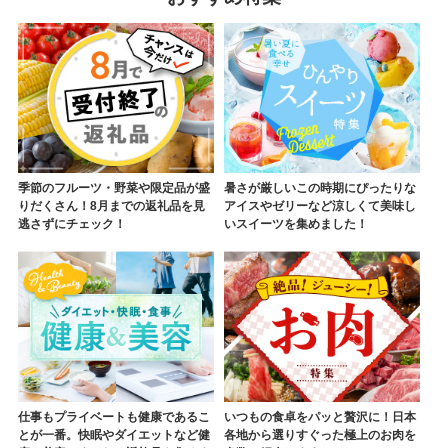
季節のフルーツ・野菜や限定品が盛
暑さが厳しいこの時期にぴったりな
りだくさん！8月までの返礼品を見
アイスやゼリーなど涼しくて美味し
逃さずにチェック！
いスイーツを集めました！
仕事もプライベートも健康であるこ
いつもの食卓をパッと贅沢に！日本
とが一番。快眠やダイエットなど健
各地から選りすぐった極上のお肉を