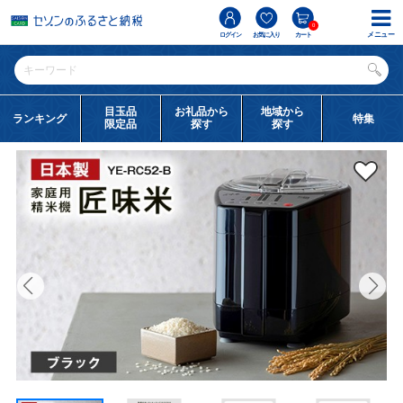
0
メニュー
ログイン
お気に入り
カート
目玉品
お礼品から
地域から
ランキング
特集
限定品
探す
探す