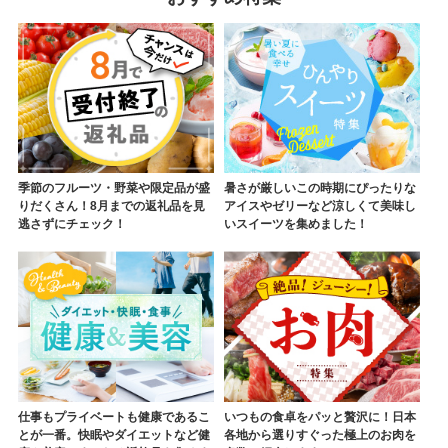
季節のフルーツ・野菜や限定品が盛
暑さが厳しいこの時期にぴったりな
りだくさん！8月までの返礼品を見
アイスやゼリーなど涼しくて美味し
逃さずにチェック！
いスイーツを集めました！
仕事もプライベートも健康であるこ
いつもの食卓をパッと贅沢に！日本
とが一番。快眠やダイエットなど健
各地から選りすぐった極上のお肉を