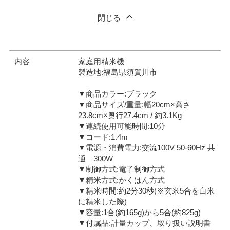
閉じる
内容
家庭用精米機
製造地:福島県須賀川市
▼商品カラー:ブラック
▼商品サイズ/重量:幅20cm×高さ
23.8cm×奥行27.4cm / 約3.1Kg
▼連続使用可能時間:10分
▼コード:1.4m
▼電源・消費電力:交流100V 50-60Hz 共
通 300W
▼制御方式:電子制御方式
▼精米方式:かくはん方式
▼精米時間:約2分30秒(※玄米5合を白米
に精米した際)
▼容量:1合(約165g)から5合(約825g)
▼付属品:計量カップ、取り扱い説明書