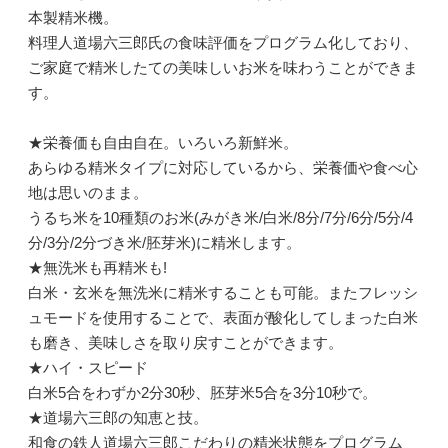
本製精米機。
料理人道場六三郎氏の食味評価をプログラム化しており、
ご家庭で精米したての美味しいお米を味わうことができま
す。
★栄養価も自由自在。いろいろ新鮮米。
あらゆる精米タイプに対応しているから、栄養価や食べ心
地は思いのまま。
うるち米を10種類のお米(みがき米/白米/8分/7分/6分/5分/4
分/3分/2分づき米/胚芽米)に精米します。
★無洗米も再精米も!
白米・玄米を無洗米に精米することも可能。またフレッシ
ュモードを使用することで、表面が酸化してしまった白米
も磨き、美味しさを取り戻すことができます。
★ハイ・スピード
白米5合をわずか2分30秒、胚芽米5合を3分10秒で。
★道場六三郎の知恵と技。
和食の鉄人道場六三郎こだわりの精米状態をプログラム