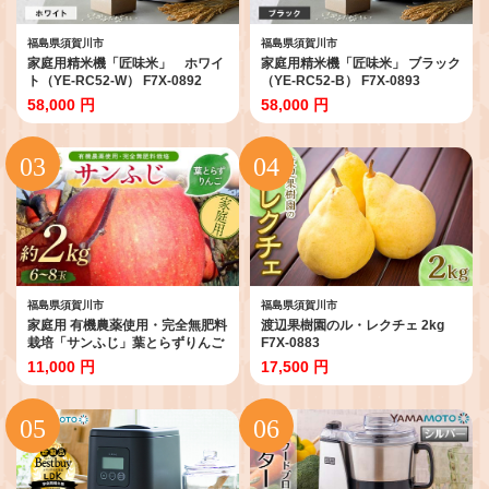
福島県須賀川市
福島県須賀川市
家庭用精米機「匠味米」 ホワイ
家庭用精米機「匠味米」 ブラック
ト（YE-RC52-W） F7X-0892
（YE-RC52-B） F7X-0893
58,000 円
58,000 円
福島県須賀川市
福島県須賀川市
家庭用 有機農薬使用・完全無肥料
渡辺果樹園のル・レクチェ 2kg
栽培「サンふじ」葉とらずりんご
F7X-0883
約2kg（6～8玉） F7X-0873
11,000 円
17,500 円