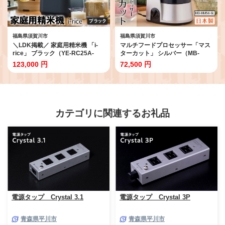
福島県須賀川市
福島県須賀川市
＼LDK掲載／ 家庭用精米機 「i-
マルチフードプロセッサー「マス
rice」 ブラック（YE-RC25A-
ターカット」 シルバー（MB-
BK） 玄米 白米 もち米 日本製 簡
MM56-SL） F7X-0891
123,000 円
72,500 円
単操作 お手入れ簡単 F7X-0521
カテゴリに関連するお礼品
電源タップ Crystal 3.1
電源タップ Crystal 3P
青森県平川市
青森県平川市