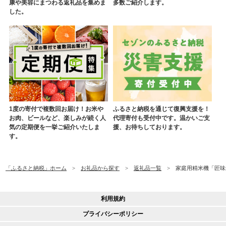
康や美容にまつわる返礼品を集めま
多数ご紹介します。
した。
1度の寄付で複数回お届け！お米や
ふるさと納税を通じて復興支援を！
お肉、ビールなど、楽しみが続く人
代理寄付も受付中です。温かいご支
気の定期便を一挙ご紹介いたしま
援、お待ちしております。
す。
「ふるさと納税」ホーム
お礼品から探す
返礼品一覧
家庭用精米機「匠味米」 
利用規約
プライバシーポリシー