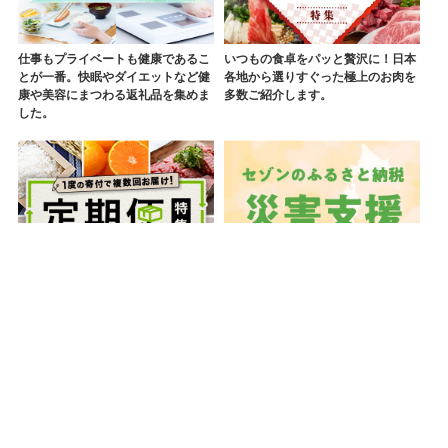
仕事もプライベートも健康であるこ
いつもの食卓をパッと贅沢に！日本
とが一番。快眠やダイエットなど健
各地から選りすぐった極上のお肉を
康や美容にまつわる返礼品を集めま
多数ご紹介します。
した。
1度の寄付で複数回お届け！お米や
ふるさと納税を通じて復興支援を！
お肉、ビールなど、楽しみが続く人
代理寄付も受付中です。温かいご支
気の定期便を一挙ご紹介いたしま
援、お待ちしております。
す。
「ふるさと納税」ホーム
お礼品から探す
返礼品一覧
シート airluv4