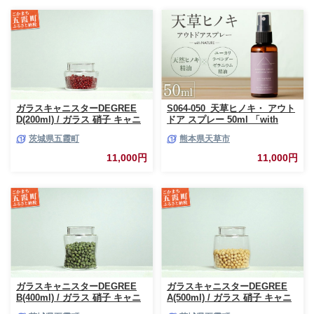
ガラスキャニスターDEGREE
S064-050_天草ヒノキ・ アウト
D(200ml) / ガラス 硝子 キャニ
ドア スプレー 50ml 「with
スター DEGREE ハンドメイド
NATURE」
茨城県五霞町
熊本県天草市
耐熱 一生もの 職人 こだわり
JIDA デザインミュージアムセ
11,000円
11,000円
レクション 茨城県 五霞町
ガラスキャニスターDEGREE
ガラスキャニスターDEGREE
B(400ml) / ガラス 硝子 キャニ
A(500ml) / ガラス 硝子 キャニ
スター DEGREE ハンドメイド
スター DEGREE ハンドメイド