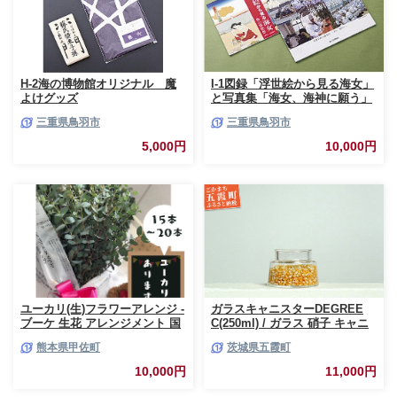
H-2海の博物館オリジナル 魔
I-1図録「浮世絵から見る海女」
よけグッズ
と写真集「海女、海神に願う」
三重県鳥羽市
三重県鳥羽市
5,000円
10,000円
ユーカリ(生)フラワーアレンジ -
ガラスキャニスターDEGREE
ブーケ 生花 アレンジメント 国
C(250ml) / ガラス 硝子 キャニ
産 熊本県産 切り花 15～20本 イ
スター DEGREE ハンドメイド
熊本県甲佐町
茨城県五霞町
ンテリア 虫よけ作用 人気 おす
耐熱 一生もの 職人 こだわり
すめ 熊本県 甲佐町
JIDA デザインミュージアムセ
10,000円
11,000円
レクション 茨城県 五霞町