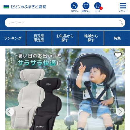
0
メニュー
ログイン
お気に入り
カート
目玉品
お礼品から
地域から
ランキング
特集
限定品
探す
探す