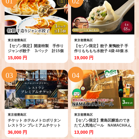
東京都豊島区
東京都豊島区
【セゾン限定】開楽特製 手作り
【セゾン限定】餃子 巣鴨餃子 手
ジャンボ餃子 3パック 計15個
作りもちもち水餃子 4袋 48個 水
餃子 ぎょうざ ギョーザ 手作り餃
餃子 清緑園 ぎょうざ ギョウザ も
15,000 円
19,000 円
子 手作り 老舗 冷凍 焼くだけ 簡単
ちもち 冷凍餃子 国産素材 お取り
時短 おかず おつまみ グルメ お取
寄せ ギフト 冷凍 中華料理 おつま
り寄せ 豊島区 東京都
み おかず 総菜
東京都豊島区
東京都豊島区
チケット ホテルメトロポリタン
【セゾン限定】豊島区醸造のでき
レストラン プレミアムチケット
たて人気地ビール NAMACHAん
10,000円分 ギフト券 利用券 お食
ビールセット ビール アルコール
36,000 円
13,000 円
事券 券
地ビール 燻製ビール 自家燻製麦