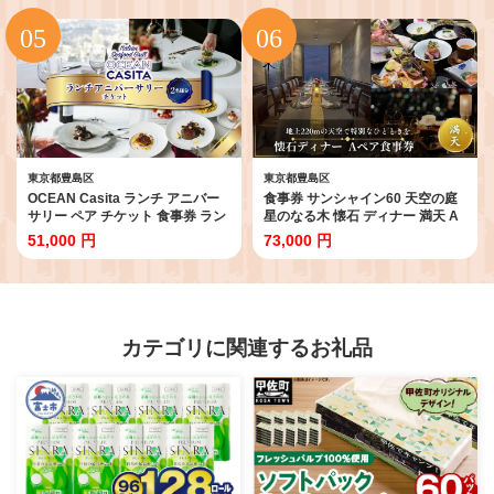
芽 スモークビール フルーツビー
ル セット 豊島区 東京都
東京都豊島区
東京都豊島区
OCEAN Casita ランチ アニバー
食事券 サンシャイン60 天空の庭
サリー ペア チケット 食事券 ラン
星のなる木 懐石 ディナー 満天 A
チ イタリアン コース 絶景 記念日
ペア チケット ギフト券 利用券 お
51,000 円
73,000 円
池袋 豊島区 東京都
食事券
カテゴリに関連するお礼品