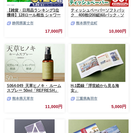
【雑貨・日用品ランキング1位
ティッシュペーパーソフトパッ
獲得】128ロール相当 シャワー
ク 400枚(200組)60パック - ソ
トイレに最適 トイレットペーパ
フトパック ティッシュ ペーパ
静岡県富士市
熊本県甲佐町
ー ダブル プレミアムシンラ 96
ー 生活用品 雑貨 日用品 必需品
ロール (12R×8パック) 配達時間
紙 常備品 まとめ買い 備蓄 防災
17,000円
10,000円
指定可能 1.3倍巻き トイレット
ストック 熊本県 甲佐町【ZC】
ペーパー 日用品 トイレットペ
【価格改定XB】
ーパー 生活用品 トイレットペ
ーパー 人気 おすすめ [sf001-
012]
S064-049_天草ヒノキ・ ルーム
H-1図録「浮世絵から見る海
スプレー 50ml「REFRESH」
女」
熊本県天草市
三重県鳥羽市
11,000円
5,000円