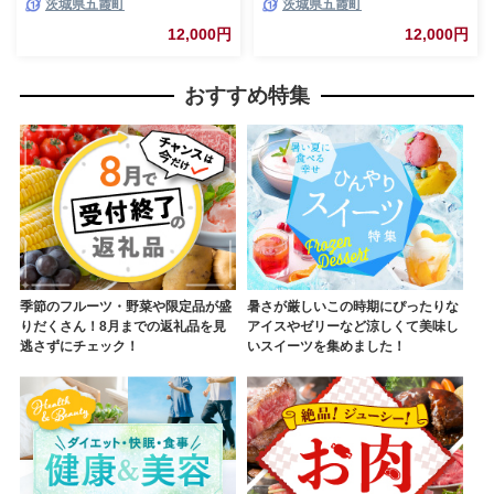
茨城県五霞町
茨城県五霞町
耐熱 一生もの 職人 こだわり
耐熱 一生もの 職人 こだわり
JIDA デザインミュージアムセ
JIDA デザインミュージアムセ
12,000円
12,000円
レクション 茨城県 五霞町
レクション 茨城県 五霞町
おすすめ特集
季節のフルーツ・野菜や限定品が盛
暑さが厳しいこの時期にぴったりな
りだくさん！8月までの返礼品を見
アイスやゼリーなど涼しくて美味し
逃さずにチェック！
いスイーツを集めました！