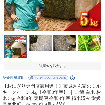
画像を拡大する
愛媛県鬼北町
？
【おにぎり専門店御用達！】藤城さん家のミル
キークイーン5kg【令和8年産】 ｜ ご飯 白米 お
米 5kg 令和8年 定期便 令和8年産 精米済み 愛媛
県鬼北町 ※2026年9月～発送