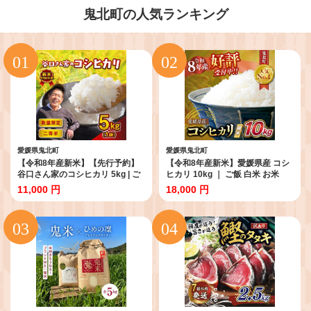
鬼北町の人気ランキング
愛媛県鬼北町
愛媛県鬼北町
【令和8年産新米】【先行予約】
【令和8年産新米】愛媛県産 コシ
谷口さん家のコシヒカリ 5kg | ご
ヒカリ 10kg ｜ ご飯 白米 お米
飯 白米 お米 5kg 令和8年産 精米
5kg 10kg 20kg 精米済み 先行予
11,000 円
18,000 円
済み 愛媛県鬼北町 ※離島への配
約 ※2026年10月下旬～12月下旬
送不可 ※2026年9月頃より順次発
頃に順次発送予定 ※離島への配送
送予定
不可