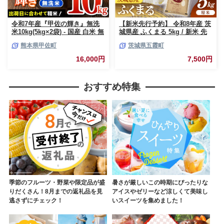
令和7年産『甲佐の輝き』無洗
【新米先行予約】 令和8年産 茨
米10kg(5kg×2袋) - 国産 白米 無
城県産 ふくまる 5kg / 新米 先
洗米 お米 ブレンド米 複数原料
行受付 先行予約 2026年 米 お米
熊本県甲佐町
茨城県五霞町
米 訳あり 厳選 マイスター 生活
精米 特A米 特A 特A評価 旨味
応援 ひのひかり 森のくまさん
安心 美味しい 茨城県 五霞町
16,000円
7,500円
おすすめ 熊本県 甲佐町【価格
改定ZL】
おすすめ特集
季節のフルーツ・野菜や限定品が盛
暑さが厳しいこの時期にぴったりな
りだくさん！8月までの返礼品を見
アイスやゼリーなど涼しくて美味し
逃さずにチェック！
いスイーツを集めました！