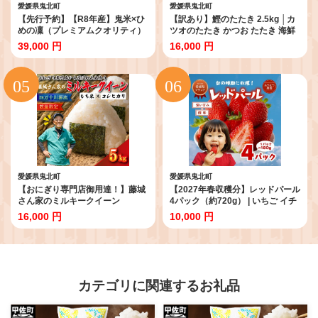
愛媛県鬼北町
愛媛県鬼北町
【先行予約】【R8年産】鬼米×ひ
【訳あり】鰹のたたき 2.5kg │カ
めの凜（プレミアムクオリティ）
ツオのたたき かつお たたき 海鮮
各5kg （計10kg） ｜ お米 お米不
魚 刺身 魚介類 katsuo katuo 鮮魚
39,000 円
16,000 円
足 お米品薄 おいしい お米 事業者
有限会社 ハマスイ 愛南町 鬼北町
支援 送料無料 白米 精米 国産 限定
ごはん ご飯 白飯 ゴハン 愛媛県産
鬼北町 ※2026年10月～発送
愛媛県鬼北町
愛媛県鬼北町
【おにぎり専門店御用達！】藤城
【2027年春収穫分】レッドパール
さん家のミルキークイーン
4パック（約720g） | いちご イチ
5kg【令和8年産】 ｜ ご飯 白米 お
ゴ 苺 大福 ジャム タルト アイス
16,000 円
10,000 円
米 5kg 令和8年 定期便 令和8年産
ケーキ ギフト あかまつ農園
精米済み 愛媛県鬼北町 ※2026
※2027年2月～発送
年9月～発送
カテゴリに関連するお礼品