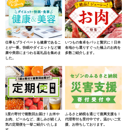
仕事もプライベートも健康であるこ
いつもの食卓をパッと贅沢に！日本
とが一番。快眠やダイエットなど健
各地から選りすぐった極上のお肉を
康や美容にまつわる返礼品を集めま
多数ご紹介します。
した。
1度の寄付で複数回お届け！お米や
ふるさと納税を通じて復興支援を！
お肉、ビールなど、楽しみが続く人
代理寄付も受付中です。温かいご支
気の定期便を一挙ご紹介いたしま
援、お待ちしております。
す。