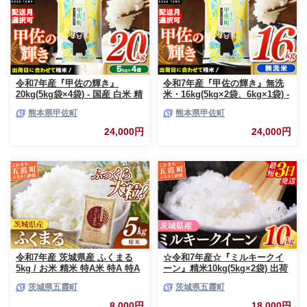
令和7年産『甲佐の輝き』
令和7年産『甲佐の輝き』無洗
20kg(5kg袋×4袋) - 国産 白米 精
米・16kg(5kg×2袋、6kg×1袋) -
米 お米 ブレンド米 複数原料米
国産 白米 無洗米 お米 ブレンド
熊本県甲佐町
熊本県甲佐町
訳あり 厳選 マイスター 生活応
米 複数原料米 訳あり 厳選 マイ
援 ひのひかり 森のくまさん お
スター 生活応援 ひのひかり 森
24,000円
24,000円
すすめ 熊本県 甲佐町【価格改
のくまさん おすすめ 熊本県 甲
定ZR】
佐町【価格改定ZP】
令和7年産 茨城県産 ふくまる
☆令和7年産☆『ミルキークイ
5kg / お米 精米 特A米 特A 特A
ーン』精米10kg(5kg×2袋) 出荷
評価 旨味 安心 美味しい 茨城県
日に合わせて精米 / 米 お米
茨城県五霞町
茨城県五霞町
五霞町【価格改定X】
10kg コメ こめ 人気 銘柄 家計
応援 中山産業 家庭用 茨城県産
8,000円
18,000円