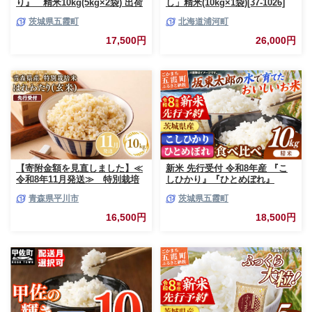
り』 精米10kg(5kg×2袋) 出荷
し」精米(10kg×1袋)[37-1026]
日に合わせて精米 コシヒカリ
茨城県五霞町
北海道浦河町
米 お米 10kg コメ こめ 人気 銘
柄 家計応援 中山産業 家庭用 茨
17,500円
26,000円
城県産 茨城県 五霞町【価格変
更AB】
【寄附金額を見直しました】≪
新米 先行受付 令和8年産 『こ
令和8年11月発送≫ 特別栽培
しひかり』『ひとめぼれ』
米 はれわたり玄米10kg【青森
10kg (各5kg×1袋ずつ) 米 お米
青森県平川市
茨城県五霞町
県 平川市】
白米 コメ こめ 食べ比べセット
コシヒカリ ひとめぼれ 先行予
16,500円
18,500円
約 2026年 人気 家計応援 単一米
茨城県 五霞町