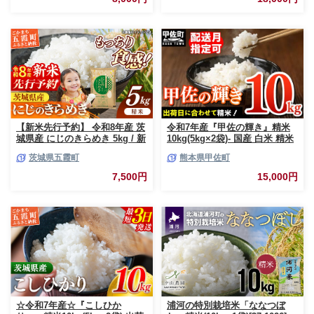
茨城県 五霞町【価格変更AB】
【新米先行予約】 令和8年産 茨
令和7年産『甲佐の輝き』精米
城県産 にじのきらめき 5kg / 新
10kg(5kg×2袋)- 国産 白米 精米
米 先行受付 先行予約 2026年 米
お米 ブレンド米 複数原料米 訳
茨城県五霞町
熊本県甲佐町
お米 精米 旨味 安心 美味しい
あり 厳選 マイスター 生活応援
茨城県 五霞町
ひのひかり 森のくまさん おす
7,500円
15,000円
すめ 熊本県 甲佐町【価格改定
ZO】
☆令和7年産☆『こしひか
浦河の特別栽培米「ななつぼ