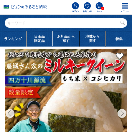
0
メニュー
ログイン
お気に入り
カート
目玉品
お礼品から
地域から
ランキング
特集
限定品
探す
探す