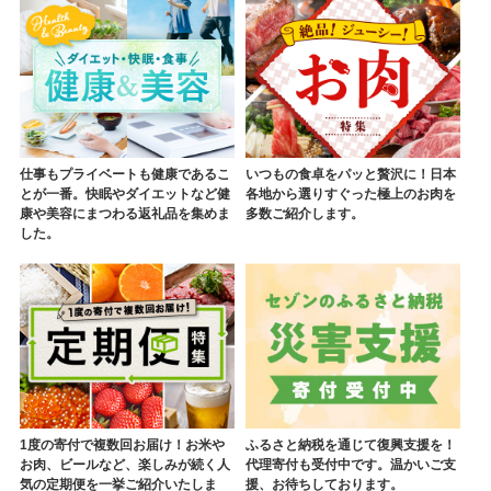
仕事もプライベートも健康であるこ
いつもの食卓をパッと贅沢に！日本
とが一番。快眠やダイエットなど健
各地から選りすぐった極上のお肉を
康や美容にまつわる返礼品を集めま
多数ご紹介します。
した。
1度の寄付で複数回お届け！お米や
ふるさと納税を通じて復興支援を！
お肉、ビールなど、楽しみが続く人
代理寄付も受付中です。温かいご支
気の定期便を一挙ご紹介いたしま
援、お待ちしております。