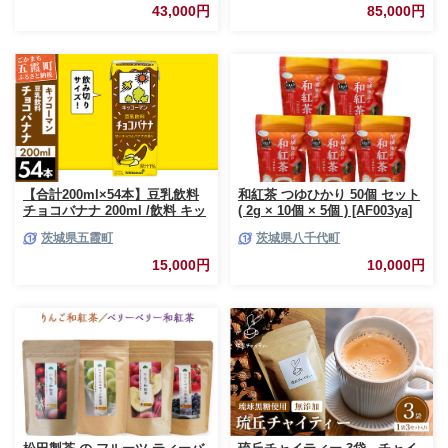
ジュース 野菜 飲料 缶 ケース買
ジュース 野菜 飲料 缶 ケース買
43,000円
85,000円
い 箱 買い 1ケース ギフト 備蓄
い 箱 買い 1ケース ギフト 備蓄
常温 常温保存 富良野 定期 お楽
常温 常温保存 富良野 定期 お楽
しみ 3回
しみ 6回
【合計200ml×54本】豆乳飲料
和紅茶 つゆひかり 50個 セット
チョコバナナ 200ml /飲料 キッ
( 2g × 10個 × 5個 ) [AF003ya]
コーマン 健康 チョコレート バ
茨城県五霞町
茨城県八千代町
ナナチョコ 豆乳 豆乳飲料 大豆
パック セット 定番 おやつ 飲み
15,000円
10,000円
切り おすすめ 茨城県 五霞町
【価格改定】