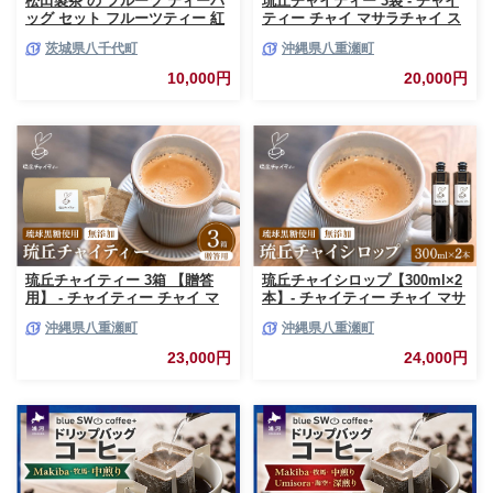
松田製茶 の フルーツ ティーバ
琉丘チャイティー 3袋 - チャイ
ッグ セット フルーツティー 紅
ティー チャイ マサラチャイ ス
茶 和紅茶 茶 フルーツ 果物 リ
パイス 本格的 こだわり チャイ
茨城県八千代町
沖縄県八重瀬町
ラックス 疲労回復 ティー ふる
ティーパック お手軽 簡単 人気
さと納税 10000円 [AF142ya]
おすすめ 無添加 無農薬 黒糖 国
10,000円
20,000円
産 自然の恵み 優しい 味わい 沖
縄県 八重瀬町【価格改定】
琉丘チャイティー 3箱 【贈答
琉丘チャイシロップ【300ml×2
用】 - チャイティー チャイ マ
本】- チャイティー チャイ マサ
サラチャイ スパイス 本格的 こ
ラチャイ スパイス 本格的 こだ
沖縄県八重瀬町
沖縄県八重瀬町
だわり チャイ ティーパック お
わり チャイ シロップ お手軽 簡
手軽 簡単 人気 おすすめ 無添加
単 人気 おすすめ 無添加 無農薬
23,000円
24,000円
無農薬 黒糖 国産 自然の恵み 優
黒糖 国産 自然の恵み 優しい 味
しい 味わい 沖縄県 八重瀬町
わい 沖縄県 八重瀬町【価格改
【価格改定】
定】