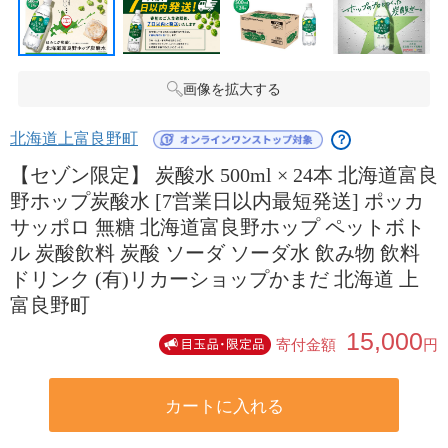
画像を拡大する
北海道上富良野町
？
【セゾン限定】 炭酸水 500ml × 24本 北海道富良
野ホップ炭酸水 [7営業日以内最短発送] ポッカ
サッポロ 無糖 北海道富良野ホップ ペットボト
ル 炭酸飲料 炭酸 ソーダ ソーダ水 飲み物 飲料
ドリンク (有)リカーショップかまだ 北海道 上
富良野町
15,000
寄付金額
円
カートに入れる