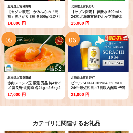
北海道上富良野町
北海道上富良野町
【セゾン限定】 かみふらの「元
【セゾン限定】 炭酸水 500ml ×
祖」豚さがり 3種 各500g×1袋 計
24本 北海道富良野ホップ炭酸水
1.5kg 焼肉 サガリ 豚 みそ スパイ
[7営業日以内最短発送] ポッカサ
14,000 円
15,000 円
シー しお 味噌 塩 セット 自家製だ
ッポロ 無糖 北海道富良野ホップ
れ 北海道 上富良野町 お肉 豚肉
ペットボトル 炭酸飲料 炭酸 ソー
ダ ソーダ水 飲み物 飲料 ドリンク
(有)リカーショップかまだ 北海道
上富良野町
北海道上富良野町
北海道上富良野町
赤肉メロン 2玉 厳選 秀品 特4サイ
ビール SORACHI1984 350ml ×
ズ 富良野 北海道 各2kg～2.6kg 2
24缶 最短翌日～7日以内配送 伝説
玉 セット ファーム富良野 メロン
のホップ ソラチエース ソラチ
17,000 円
21,000 円
めろん 果物 くだもの フルーツ デ
sorachi ソラチ1984 サッポロビ
ザート 旬の果物 旬のフルーツ
ール サッポロ 地ビール お酒 酒 ア
ルコール 北海道 上富良野町
カテゴリに関連するお礼品