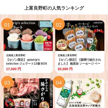
上富良野町の人気ランキング
北海道上富良野町
北海道上富良野町
【セゾン限定】 gelatrip's
【セゾン限定】【新聞で紹介され
selection ジェラート12個 BOX
ました】 無添加 ソーセージ ベー
北海道 上富良野町 アイス アイス
コン セット けむり屋 詰め合わせ
17,000 円
20,000 円
クリーム ジェラート デザート ギ
ポークソーセージ フランクフルト
フト 贈呈 贈り物 ミルク 生乳 牛乳
ペッパーウインナー ペッパー バ
お菓子 スイーツ 冷凍
ラベーコン ウインナー ウィンナ
ー 加工肉 お肉 豚肉 北海道 上富良
野町