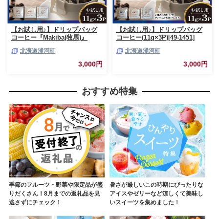
【お試し用♪】ドリップバッグ
【お試し用♪】ドリップバッグ
コーヒー『Makiba(牧馬)』
コーヒー(11g×3P)[49-1451]
11g×3P[49-1449]
北海道浦河町
北海道浦河町
3,000円
3,000円
おすすめ特集
季節のフルーツ・野菜や限定品が盛
暑さが厳しいこの時期にぴったりな
りだくさん！8月までの返礼品を見
アイスやゼリーなど涼しくて美味し
逃さずにチェック！
いスイーツを集めました！