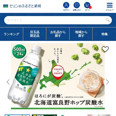
0
メニュー
ログイン
お気に入り
カート
目玉品
お礼品から
地域から
ランキング
特集
限定品
探す
探す