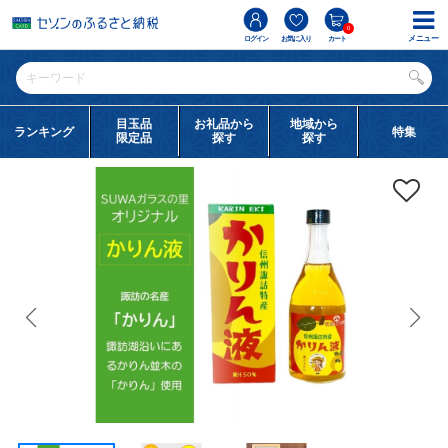
0
メニュー
ログイン
お気に入り
カート
目玉品
お礼品から
地域から
ランキング
特集
限定品
探す
探す