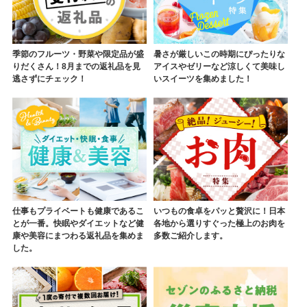
季節のフルーツ・野菜や限定品が盛
暑さが厳しいこの時期にぴったりな
りだくさん！8月までの返礼品を見
アイスやゼリーなど涼しくて美味し
逃さずにチェック！
いスイーツを集めました！
仕事もプライベートも健康であるこ
いつもの食卓をパッと贅沢に！日本
とが一番。快眠やダイエットなど健
各地から選りすぐった極上のお肉を
康や美容にまつわる返礼品を集めま
多数ご紹介します。
した。