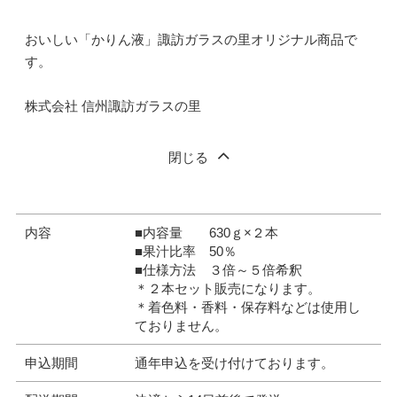
おいしい「かりん液」諏訪ガラスの里オリジナル商品で
す。
株式会社 信州諏訪ガラスの里
閉じる
内容
■内容量 630ｇ×２本
■果汁比率 50％
■仕様方法 ３倍～５倍希釈
＊２本セット販売になります。
＊着色料・香料・保存料などは使用し
ておりません。
申込期間
通年申込を受け付けております。