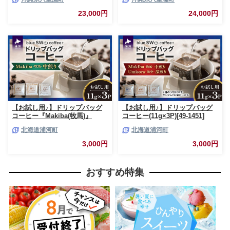
だわり チャイ ティーパック お
わり チャイ シロップ お手軽 簡
手軽 簡単 人気 おすすめ 無添加
単 人気 おすすめ 無添加 無農薬
23,000円
24,000円
無農薬 黒糖 国産 自然の恵み 優
黒糖 国産 自然の恵み 優しい 味
しい 味わい 沖縄県 八重瀬町
わい 沖縄県 八重瀬町【価格改
【価格改定】
定】
【お試し用♪】ドリップバッグ
【お試し用♪】ドリップバッグ
コーヒー『Makiba(牧馬)』
コーヒー(11g×3P)[49-1451]
11g×3P[49-1449]
北海道浦河町
北海道浦河町
3,000円
3,000円
おすすめ特集