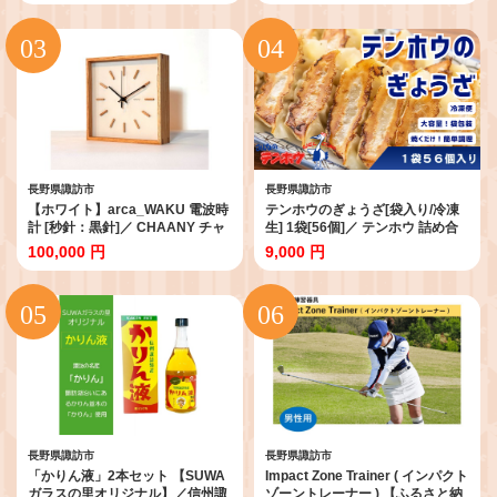
行 観光 長野 チケット 宿泊券 温泉
原 霧ヶ峰 信州 長野県 諏訪市 諏訪
旅行クーポン 宿泊 上諏訪温泉 諏
[79-02]
訪湖 旅館 信州 長野県 諏訪市 諏訪
【12-03】
長野県諏訪市
長野県諏訪市
【ホワイト】arca_WAKU 電波時
テンホウのぎょうざ[袋入り/冷凍
計 [秒針：黒針]／ CHAANY チャ
生] 1袋[56個]／ テンホウ 詰め合
ーニー 掛時計 置時計 電波時計 天
わせ セット 大容量 ぎょうざ ギョ
100,000 円
9,000 円
然木 木製 お祝い プレゼント ギフ
ウザ 餃子 焼餃子 生餃子 冷凍 冷凍
ト おしゃれ シンプル 日本製 おす
ぎょうざ 冷凍餃子 冷凍ギョウザ
すめ時計 おすすめ掛時計 おすす
おすすめ おすすめぎょうざ おす
め置時計 おすすめ 信州 長野県 諏
すめ餃子 おすすめギョウザ 2週間
訪市 諏訪 【85-05W】
程度で発送 信州 長野県 諏訪市 諏
訪 【21-03】
長野県諏訪市
長野県諏訪市
「かりん液」2本セット 【SUWA
Impact Zone Trainer ( インパクト
ガラスの里オリジナル】／信州諏
ゾーントレーナー ) 【ふるさと納