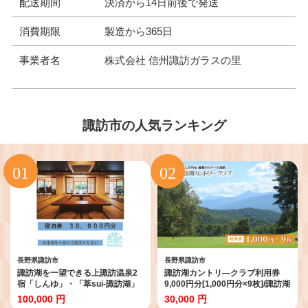
配送期間
決済から14日前後で発送
消費期限
製造から365日
事業者名
株式会社 信州諏訪ガラスの里
諏訪市の人気ランキング
長野県諏訪市
長野県諏訪市
諏訪湖を一望できる上諏訪温泉2
諏訪湖カントリ―クラブ利用券
宿「しんゆ」・「萃sui-諏訪湖」
9,000円分[1,000円分×9枚]/諏訪湖
で使える宿泊券 30,000円分／ 上
カントリ―クラブ ゴルフ場 施設
100,000 円
30,000 円
諏訪温泉しんゆ・萃sui-諏訪湖 旅
利用券 ゴルフ 旅行 観光 諏訪湖 高