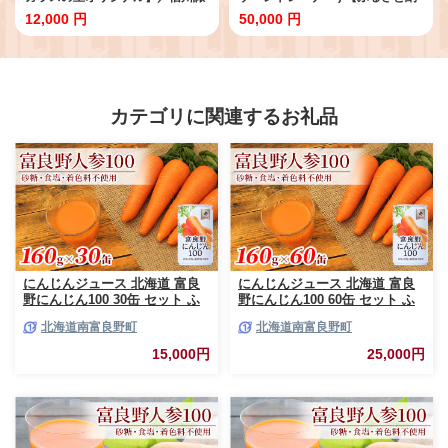
訪ガラスの里 諏訪の国ブランド認
税限定デザイン】 男性用 ／ 株式
12,000 円
50,000 円
定商品 かりん カリン 信州 長野県
会社共進 ゴルフ グッズ ゴルフ用
諏訪市 諏訪 【11-84】
品 練習 器具 スポーツ用品 ゴルフ
用品返礼品 ゴルフプレー 高品質
【96-01M】
カテゴリに関連するお礼品
にんじんジュース 北海道 富良
にんじんジュース 北海道 富良
野にんじん100 30缶 セット ふ
野にんじん100 60缶 セット ふ
らの農業協同組合 ふらの産 に
らの農業協同組合 ふらの産 に
北海道南富良野町
北海道南富良野町
んじん ジュース 野菜ジュース
んじん ジュース 野菜ジュース
人参ジュース キャロットジュー
キャロットジュース 富良野人参
15,000円
25,000円
ス 野菜 飲料 缶 ケース買い 箱
ジュース 野菜 飲料 缶 ケース買
買い 1ケース ギフト 備蓄 長期
い 箱 買い 1ケース ギフト 備蓄
保存 常温 常温保存
常温 常温保存