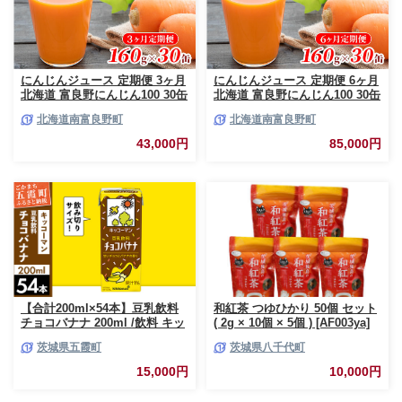
にんじんジュース 定期便 3ヶ月
にんじんジュース 定期便 6ヶ月
北海道 富良野にんじん100 30缶
北海道 富良野にんじん100 30缶
セット JAふらの にんじん ジュ
セット JAふらの にんじん ジュ
北海道南富良野町
北海道南富良野町
ース 野菜ジュース キャロット
ース 野菜ジュース キャロット
ジュース 野菜 飲料 缶 ケース買
ジュース 野菜 飲料 缶 ケース買
43,000円
85,000円
い 箱 買い 1ケース ギフト 備蓄
い 箱 買い 1ケース ギフト 備蓄
常温 常温保存 富良野 定期 お楽
常温 常温保存 富良野 定期 お楽
しみ 3回
しみ 6回
【合計200ml×54本】豆乳飲料
和紅茶 つゆひかり 50個 セット
チョコバナナ 200ml /飲料 キッ
( 2g × 10個 × 5個 ) [AF003ya]
コーマン 健康 チョコレート バ
茨城県五霞町
茨城県八千代町
ナナチョコ 豆乳 豆乳飲料 大豆
パック セット 定番 おやつ 飲み
15,000円
10,000円
切り おすすめ 茨城県 五霞町
【価格改定】