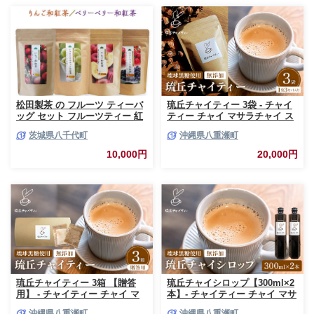
松田製茶 の フルーツ ティーバ
琉丘チャイティー 3袋 - チャイ
ッグ セット フルーツティー 紅
ティー チャイ マサラチャイ ス
茶 和紅茶 茶 フルーツ 果物 リ
パイス 本格的 こだわり チャイ
茨城県八千代町
沖縄県八重瀬町
ラックス 疲労回復 ティー ふる
ティーパック お手軽 簡単 人気
さと納税 10000円 [AF142ya]
おすすめ 無添加 無農薬 黒糖 国
10,000円
20,000円
産 自然の恵み 優しい 味わい 沖
縄県 八重瀬町【価格改定】
琉丘チャイティー 3箱 【贈答
琉丘チャイシロップ【300ml×2
用】 - チャイティー チャイ マ
本】- チャイティー チャイ マサ
サラチャイ スパイス 本格的 こ
ラチャイ スパイス 本格的 こだ
沖縄県八重瀬町
沖縄県八重瀬町