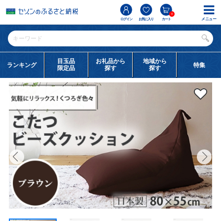
0
メニュー
ログイン
お気に入り
カート
目玉品
お礼品から
地域から
ランキング
特集
限定品
探す
探す