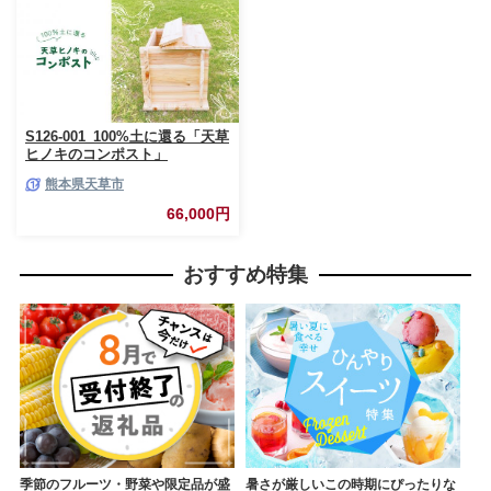
S126-001_100%土に還る「天草
ヒノキのコンポスト」
熊本県天草市
66,000円
おすすめ特集
季節のフルーツ・野菜や限定品が盛
暑さが厳しいこの時期にぴったりな