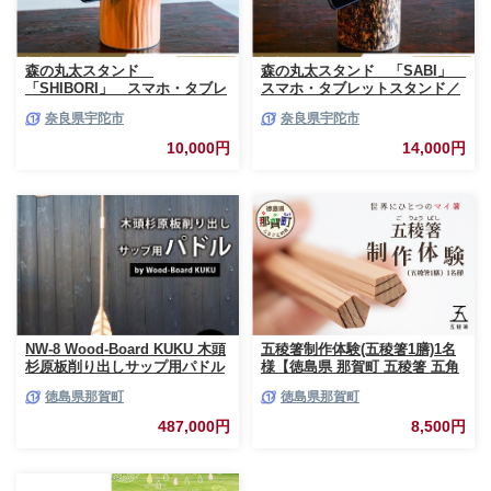
森の丸太スタンド
森の丸太スタンド 「SABI」
「SHIBORI」 スマホ・タブレ
スマホ・タブレットスタンド／
ットスタンド／カバー無し推奨
ヒノキ カバー無し推奨 テレワ
奈良県宇陀市
奈良県宇陀市
テレワーク 低炭素 間伐材 侘び
ーク 低炭素 間伐材 侘び寂 錆丸
寂 丸太仕上げ 天然素材 木製 お
太 丸太仕上げ 天然素材 木製 お
10,000円
14,000円
しゃれ かわいい MORITO 森庄
しゃれ かわいい MORITO 森庄
銘木 奈良県 宇陀市 ふるさと納
銘木 奈良県 宇陀市 送料無料 ふ
税 送料無料
るさと納税
NW-8 Wood-Board KUKU 木頭
五稜箸制作体験(五稜箸1膳)1名
杉原板削り出しサップ用パドル
様【徳島県 那賀町 五稜箸 五角
形 木頭朱杉 無塗装 手作り 手造
徳島県那賀町
徳島県那賀町
り 現地体験型 旅行 観光 体験
箸作り オリジナル 作品 体験型
487,000円
8,500円
制作体験 マイ箸 伝統工芸 記念
品 観光 アクティビティ】WH-
30