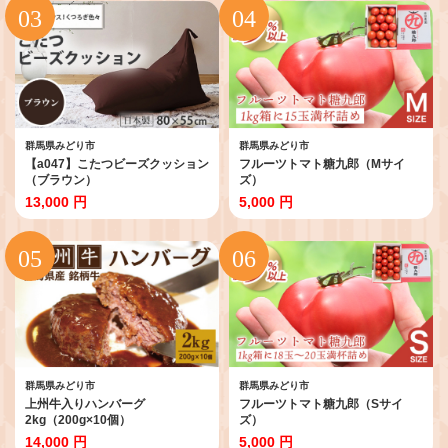
群馬県みどり市
群馬県みどり市
【a047】こたつビーズクッション
フルーツトマト糖九郎（Mサイ
（ブラウン）
ズ）
13,000 円
5,000 円
群馬県みどり市
群馬県みどり市
上州牛入りハンバーグ
フルーツトマト糖九郎（Sサイ
2kg（200g×10個）
ズ）
14,000 円
5,000 円