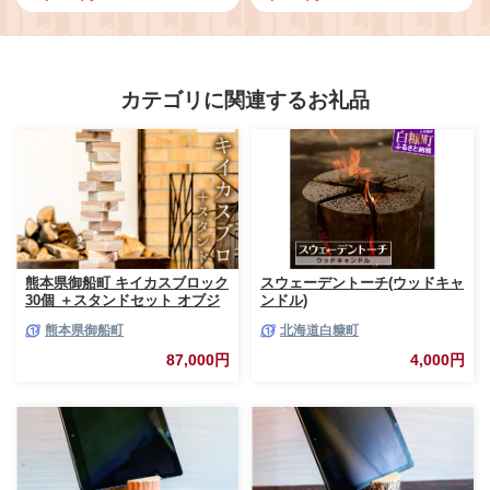
カテゴリに関連するお礼品
熊本県御船町 キイカスブロック
スウェーデントーチ(ウッドキャ
30個 ＋スタンドセット オブジ
ンドル)
ェ ナチュラルインテリア 収納
熊本県御船町
北海道白糠町
バック KEYCUSプロジェクト
事務局 國武林業《30日以内に出
87,000円
4,000円
荷予定(土日祝除く)》 杉 積み木
おもちゃ ゲーム 森