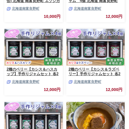
缶) 北海道 南富良野町 エゾシカ
ャム 4個 北海道 南富良野町
鹿 鹿肉 肉 お肉 缶詰 セット 詰
ジャム ベリー ソース セット 詰
北海道南富良野町
北海道南富良野町
合せ ジビエ 加工品 北海道産 国
合せ ブルーベリー てんさい糖
産 おつまみ おかず 高たんぱく
酸味 甘味 香り 甘酸っぱい 美味
10,000円
12,000円
低脂肪 鉄分 カレー 味噌 食べや
しい 甘さ控えめ
すい
2種のベリー【カシス＆ハスカ
2種のベリー【カシス＆ラズベ
ップ】手作りジャムセット 各2
リー】手作りジャムセット 各2
個 北海道 南富良野町 ジャム カ
個 北海道 南富良野町 ジャム ベ
北海道南富良野町
北海道南富良野町
シス ハスカップ ソース 果実 て
リー カシス ラズベリー ソース
んさい糖 無農薬 ポリフェノー
果実 てんさい糖 無農薬
12,000円
12,000円
ル 鉄分 ビタミン