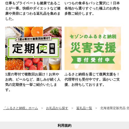
仕事もプライベートも健康であるこ
いつもの食卓をパッと贅沢に！日本
とが一番。快眠やダイエットなど健
各地から選りすぐった極上のお肉を
康や美容にまつわる返礼品を集めま
多数ご紹介します。
した。
1度の寄付で複数回お届け！お米や
ふるさと納税を通じて復興支援を！
お肉、ビールなど、楽しみが続く人
代理寄付も受付中です。温かいご支
気の定期便を一挙ご紹介いたしま
援、お待ちしております。
す。
「ふるさと納税」ホーム
お礼品から探す
返礼品一覧
北海道限定販売品 北海
利用規約