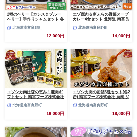
2種のベリー【カシス＆ブルー
エゾ鹿肉＆南ふらの野菜スープ
ベリー】手作りジャムセット 各
カレー4食セット 北海道 南富良
2個 北海道 南富良野町 ジャム
野町 エゾシカ 鹿 鹿肉 カレー
北海道南富良野町
北海道南富良野町
ベリー カシス ブルーベリー ソ
スープカレー セット 詰合せ 加
ース 果実 てんさい糖 無農薬 甘
工食品 惣菜 レトルト
12,000円
14,000円
酸っぱい
エゾシカ肉は森の恵み！鹿肉ギ
エゾシカ肉の缶詰3種セット(各2
フトセット 南富フーズ株式会社
缶) 南富フーズ株式会社 鹿肉 ジ
鹿肉 ジビエ 鹿 詰め合わせ 肉
ビエ 鹿 詰め合わせ 肉 北海道
北海道南富良野町
北海道南富良野町
北海道 南富良野町 エゾシカ 缶
南富良野町 エゾシカ 缶詰 セッ
詰 セット 詰合せ 贈り物 ギフト
ト 詰合せ 肉の加工品 おかず お
16,000円
18,000円
ジャーキー
弁当 おつまみ 惣菜