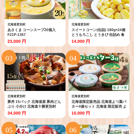
北海道更別村
北海道更別村
あさくま コーンスープ20個入
スイートコーン(缶詰) 180g×24個
F21P-1367
とうもろこし とうきび 缶詰め 食
品 北海道十勝更別村 F21P-087
23,000 円
14,000 円
北海道更別村
北海道更別村
豚丼 15パック 北海道産 豚肉どん
北海道限定販売品 北海道よつ葉バ
ぶり 小分け 北海道十勝更別村
ター4個セット 北海道 限定販売 よ
F21P-1564
つ葉 バター セット 4個 詰め合わ
34,000 円
10,000 円
せ ギフト 贈答用 乳製品 お取り寄
せ グルメ F21P-1363