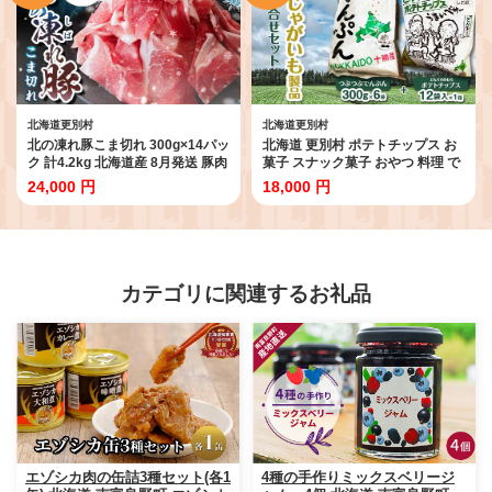
北海道更別村
北海道更別村
北の凍れ豚こま切れ 300g×14パッ
北海道 更別村 ポテトチップス お
ク 計4.2kg 北海道産 8月発送 豚肉
菓子 スナック菓子 おやつ 料理 で
小分け 細切れ 大容量 しゃぶしゃ
んぷん 詰め合わせ 常温 馬鈴薯
24,000 円
18,000 円
ぶ 冷凍 お肉 北海道十勝更別村
F21P-1646
F21P-1473
カテゴリに関連するお礼品
エゾシカ肉の缶詰3種セット(各1
4種の手作りミックスベリージ