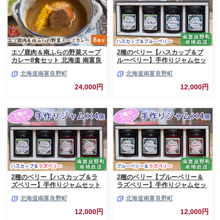
エゾ鹿肉＆南ふらの野菜スープ
2種のベリー【ハスカップ＆ブ
カレー8食セット 北海道 南富良
ルーベリー】手作りジャムセッ
野町 エゾシカ 鹿 鹿肉 カレー
ト 各2個 北海道 南富良野町 ジ
北海道南富良野町
北海道南富良野町
スープカレー セット 詰合せ 加
ャム ベリー ハスカップ ブルー
工食品 惣菜 レトルト
ベリー ソース
24,000円
12,000円
2種のベリー【ハスカップ＆ラ
2種のベリー【ブルーベリー＆
ズベリー】手作りジャムセット
ラズベリー】手作りジャムセッ
各2個 北海道 南富良野町 ジャ
ト 各2個 北海道 南富良野町 ジ
北海道南富良野町
北海道南富良野町
ム ベリー ハスカップ ラズベリ
ャム ベリー ブルーベリー ラズ
ー ソース カシス てんさい糖 無
ベリー ソース カシス 果実 てん
12,000円
12,000円
農薬 ポリフェノール 鉄分 ビタ
さい糖 無農薬