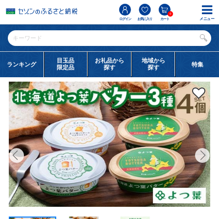
0
メニュー
ログイン
お気に入り
カート
目玉品
お礼品から
地域から
ランキング
特集
限定品
探す
探す