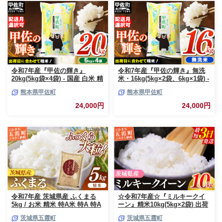
令和7年産『甲佐の輝き』
令和7年産『甲佐の輝き』無洗
20kg(5kg袋×4袋) - 国産 白米 精
米・16kg(5kg×2袋、6kg×1袋) -
米 お米 ブレンド米 複数原料米
国産 白米 無洗米 お米 ブレンド
熊本県甲佐町
熊本県甲佐町
訳あり 厳選 マイスター 生活応
米 複数原料米 訳あり 厳選 マイ
援 ひのひかり 森のくまさん お
スター 生活応援 ひのひかり 森
24,000円
24,000円
すすめ 熊本県 甲佐町【価格改
のくまさん おすすめ 熊本県 甲
定ZR】
佐町【価格改定ZP】
令和7年産 茨城県産 ふくまる
☆令和7年産☆『ミルキークイ
5kg / お米 精米 特A米 特A 特A
ーン』精米10kg(5kg×2袋) 出荷
評価 旨味 安心 美味しい 茨城県
日に合わせて精米 / 米 お米
茨城県五霞町
茨城県五霞町
五霞町【価格改定X】
10kg コメ こめ 人気 銘柄 家計