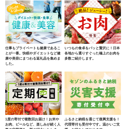
仕事もプライベートも健康であるこ
いつもの食卓をパッと贅沢に！日本
とが一番。快眠やダイエットなど健
各地から選りすぐった極上のお肉を
康や美容にまつわる返礼品を集めま
多数ご紹介します。
した。
1度の寄付で複数回お届け！お米や
ふるさと納税を通じて復興支援を！
お肉、ビールなど、楽しみが続く人
代理寄付も受付中です。温かいご支