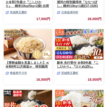
☆令和7年産☆『こしひか
浦河の特別栽培米「ななつぼ
り』 精米10kg(5kg×2袋) 出荷
し」精米(10kg×1袋)[37-1026]
日に合わせて精米 コシヒカリ
茨城県五霞町
北海道浦河町
米 お米 10kg コメ こめ 人気 銘
柄 家計応援 中山産業 家庭用 茨
17,500円
26,000円
城県産 茨城県 五霞町【価格変
更AB】
【寄附金額を見直しました】≪
新米 先行受付 令和8年産 『こ
令和8年11月発送≫ 特別栽培
しひかり』『ひとめぼれ』
米 はれわたり玄米10kg【青森
10kg (各5kg×1袋ずつ) 米 お米
青森県平川市
茨城県五霞町
県 平川市】
白米 コメ こめ 食べ比べセット
コシヒカリ ひとめぼれ 先行予
16,500円
18,500円
約 2026年 人気 家計応援 単一米
茨城県 五霞町