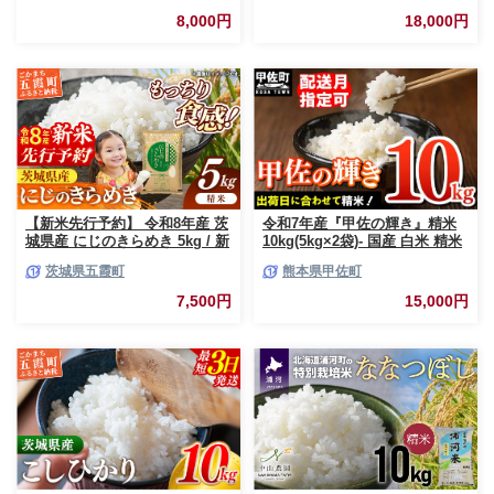
応援 中山産業 家庭用 茨城県産
8,000円
18,000円
茨城県 五霞町【価格変更AB】
【新米先行予約】 令和8年産 茨
令和7年産『甲佐の輝き』精米
城県産 にじのきらめき 5kg / 新
10kg(5kg×2袋)- 国産 白米 精米
米 先行受付 先行予約 2026年 米
お米 ブレンド米 複数原料米 訳
茨城県五霞町
熊本県甲佐町
お米 精米 旨味 安心 美味しい
あり 厳選 マイスター 生活応援
茨城県 五霞町
ひのひかり 森のくまさん おす
7,500円
15,000円
すめ 熊本県 甲佐町【価格改定
ZO】