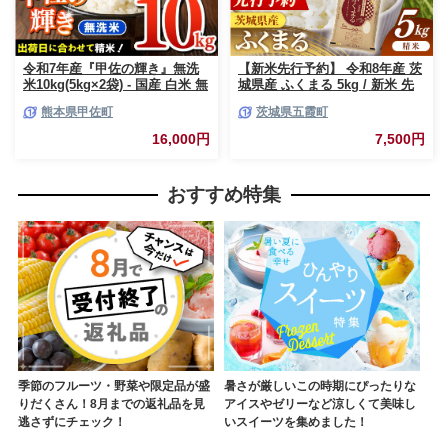
令和7年産『甲佐の輝き』無洗
【新米先行予約】 令和8年産 茨
米10kg(5kg×2袋) - 国産 白米 無
城県産 ふくまる 5kg / 新米 先
洗米 お米 ブレンド米 複数原料
行受付 先行予約 2026年 米 お米
熊本県甲佐町
茨城県五霞町
米 訳あり 厳選 マイスター 生活
精米 特A米 特A 特A評価 旨味
応援 ひのひかり 森のくまさん
安心 美味しい 茨城県 五霞町
16,000円
7,500円
おすすめ 熊本県 甲佐町【価格
改定ZL】
おすすめ特集
季節のフルーツ・野菜や限定品が盛
暑さが厳しいこの時期にぴったりな
りだくさん！8月までの返礼品を見
アイスやゼリーなど涼しくて美味し
逃さずにチェック！
いスイーツを集めました！