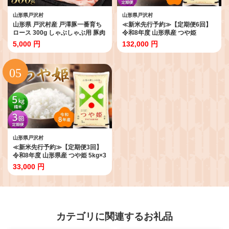
山形県戸沢村
山形県戸沢村
山形県 戸沢村産 戸澤豚一番育ち
≪新米先行予約≫【定期便6回】
ロース 300g しゃぶしゃぶ用 豚肉
令和8年度 山形県産 つや姫
豚 肉 ポーク 国産 ブランド豚 冷凍
10kg(5kg×2)×6回 合計60kg 精米
5,000 円
132,000 円
贈答用 贈り物 プレゼント 自宅用
お米 米 ご飯 ごはん 白米 新米 ブ
家庭用 F7W-0043
ランド米 銘柄米 つやひめ 国産 単
一原料米 単一米 コスパ 10キロ 贈
答 贈り物 ギフト プレゼント 自宅
家庭 山形県 戸沢村 F7W-0428
山形県戸沢村
≪新米先行予約≫【定期便3回】
令和8年度 山形県産 つや姫 5kg×3
回 合計15kg 精米 お米 米 ご飯 ご
33,000 円
はん 白米 新米 ブランド米 銘柄米
つやひめ 国産 単一原料米 単一米
コスパ 5キロ 贈答 贈り物 ギフト
プレゼント 自宅 家庭 山形県 戸沢
村 F7W-0417
カテゴリに関連するお礼品