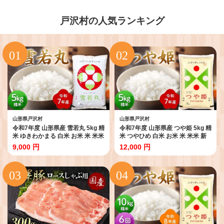
戸沢村の人気ランキング
山形県戸沢村
山形県戸沢村
令和7年度 山形県産 雪若丸 5kg 精
令和7年度 山形県産 つや姫 5kg 精
米 ゆきわかまる 白米 お米 米 米米
米 つやひめ 白米 お米 米 米米 新
新米 ご飯 ごはん ブランド米 銘柄
米 ご飯 ごはん ブランド米 銘柄米
9,000 円
12,000 円
米 2025年産 令和7年度産 家庭用
2025年産 令和7年度産 家庭用 自
自宅用 贈答用 お取り寄せ 食品 山
宅用 贈答用 お取り寄せ 食品 山形
形県 戸沢村 F7W-0299
県 戸沢村 F7W-0316