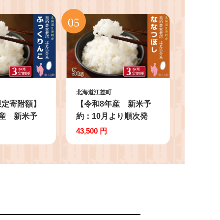
北海道江差町
限定寄附額】
【令和8年産 新米予
産 新米予
約：10月より順次発
より順次発
送】《定期便3か月》契
43,500 円
便3か月》契
約農家栽培 江差追分米
 江差追分米
『ななつぼし』
りんこ』
【5kg×3回】令和8年
回】令和8年
産 2026年産 北海道
6年産 北海道
江差町産 北海道米
 北海道米
白米 精米 お米 お
米 お米 お
こめ こめ ご飯 ご