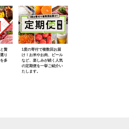
め ご飯 ご
はん 農家直送 単一
家直送 単一
原料米 ブランド米
ブランド米
甘みと粘りの調和
食感、ここち
と贅
1度の寄付で複数回お届
選り
け！お米やお肉、ビール
を多
など、楽しみが続く人気
の定期便を一挙ご紹介い
たします。