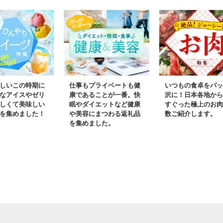
け 個包
に 雲丹 100グラム
こめ こ
トサーモ
パック個包装
はん 農
サーモンス
原料米 
ルパッチ
ふっくら
鮭 さけ
よい甘さ
ゃけ さー
対応可 贈
しいこの時期に
仕事もプライベートも健
いつもの食卓をパッ
ト お中
なアイスやゼリ
康であることが一番。快
沢に！日本各地から
しくて美味しい
眠やダイエットなど健康
すぐった極上のお肉
を集めました！
や美容にまつわる返礼品
数ご紹介します。
を集めました。