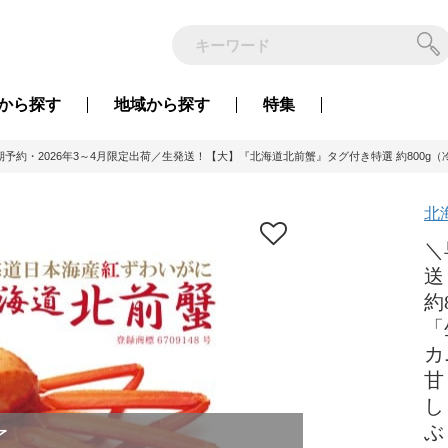
から
探す
地域から
探す
特集
期予約・2026年3～4月限定出荷／生発送！【大】『北海道北前蟹』タグ付き特選 約80
北
＼
送
約
「
カ
甘
し
ぶ
了