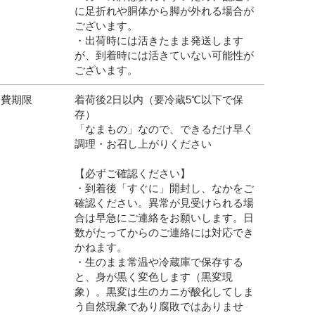
に足折れや胴体から脚が外れる場合が
ございます。
・出荷時には活きたまま発送します
が、到着時には活きていない可能性が
ございます。
消費期限
着荷後2日以内（要冷蔵5℃以下で保
存）
「なまもの」なので、できるだけ早く
調理・お召し上がりください
【必ずご確認ください】
・到着後「すぐに」開封し、なかをご
確認ください。異常が見受けられる場
合は早急にご連絡をお願いします。日
数がたってからのご連絡には対応でき
かねます。
・生のまま常温や冷蔵庫で保存する
と、身が黒く変色します（黒変現
象）。黒変は生のカニが酸化してしま
う自然現象であり腐敗ではありませ