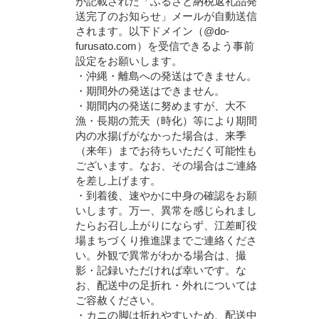
が記載された「ふるさと納税返礼品発
送完了のお知らせ」メールが自動送信
されます。以下ドメイン（@do-
furusato.com）を受信できるよう事前
設定をお願いします。
・沖縄・離島への発送はできません。
・期間外の発送はできません。
・期間内の発送に努めますが、大不
漁・長期の荒天（時化）等により期間
内の水揚げがなかった場合は、来季
（来年）までお待ちいただく可能性も
ございます。なお、その場合はご連絡
を差し上げます。
・到着後、速やかに中身の確認をお願
いします。万一、異常を感じられまし
たらお召し上がりにならず、江差町役
場まちづくり推進課までご連絡くださ
い。外観で異常がわかる場合は、撮
影・記録いただければ幸いです。な
お、配送中の足折れ・外れについては
ご容赦ください。
・カニの脚は折れやすいため、配送中