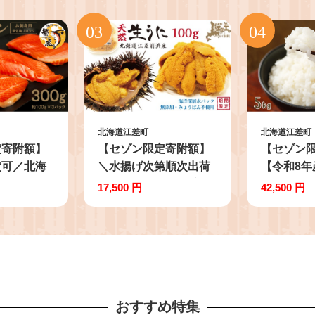
北海道江差町
北海道江差町
定寄附額】
【セゾン限定寄附額】
【セゾン
定可／北海
＼水揚げ次第順次出荷
【令和8年
ン お刺身用
／北海道 江差前浜産 生
約：10月
17,500 円
42,500 円
うに 100g【天然・無添
送】《定期
g×3P） 日
加・みょうばん不使
約農家栽培
島海面養
用】令和8年 江差産キ
『ふっく
ブランドサ
タムラサキウニ 日本
【5kg×3
しっ子 繁
海熊石産海洋深層水
産 202
の口どけ
塩水ウニ 素材を生か
江差町産
おすすめ特集
 生食可
した自然の味 国産う
白米 精