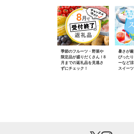
しゃぶ しゃぶしゃ
冷凍 小分
ぶ かに鍋 国産 か
装 トラウ
に足 かに脚 北海道
ン 刺身 
産べにずわいがに ギ
テーキ カ
フト 贈答用
ョ 海鮮 
シャケ し
もん のし
季節のフルーツ・野菜や
暑さが厳
答用 ギフ
限定品が盛りだくさん！8
ぴったり
月までの返礼品を見逃さ
ーなど涼
元 お歳暮
ずにチェック！
スイーツ