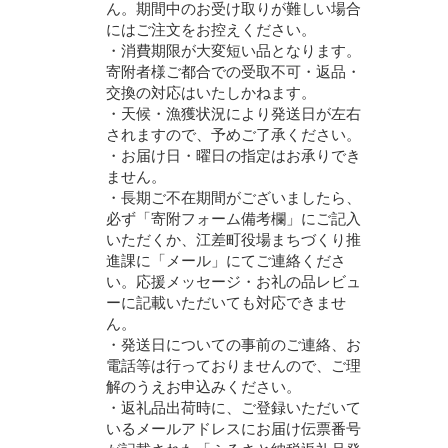
ん。期間中のお受け取りが難しい場合
にはご注文をお控えください。
・消費期限が大変短い品となります。
寄附者様ご都合での受取不可・返品・
交換の対応はいたしかねます。
・天候・漁獲状況により発送日が左右
されますので、予めご了承ください。
・お届け日・曜日の指定はお承りでき
ません。
・長期ご不在期間がございましたら、
必ず「寄附フォーム備考欄」にご記入
いただくか、江差町役場まちづくり推
進課に「メール」にてご連絡くださ
い。応援メッセージ・お礼の品レビュ
ーに記載いただいても対応できませ
ん。
・発送日についての事前のご連絡、お
電話等は行っておりませんので、ご理
解のうえお申込みください。
・返礼品出荷時に、ご登録いただいて
いるメールアドレスにお届け伝票番号