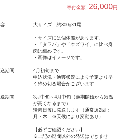
26,000
寄付金額
円
内容
大サイズ 約800g×1尾
・サイズには個体差があります。
・「タラバ」や「本ズワイ」に比べ身
肉は細めです。
・画像はイメージです。
申込期間
4月初旬まで
申込状況・漁獲状況により予定より早
く締め切る場合がございます
配送期間
3月中旬～4月中旬（漁期開始から気温
が高くなるまで）
帰港日毎に発送します（通常週2回：
月・木 ※天候により変動あり）
【必ずご確認ください】
※上記の期間以外の発送はできませ