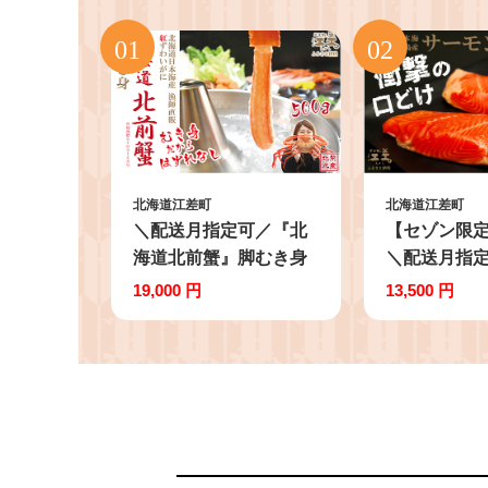
北海道江差町
北海道江差町
＼配送月指定可／『北
【セゾン限
海道北前蟹』脚むき身
＼配送月指
（ポーション）500g
道産 サーモ
19,000 円
13,500 円
北海道日本海産紅ずわ
ブロック
いがに カニかご漁師
300g（100
直販！厳格な鮮度管理
本海 かもめ
で甘くてジューシーな
殖 純国産 
本場の味をお届け む
ーモン『江さ
き身なのではずれな
虎』 衝撃
し！ 新鮮生冷 かに
とろける脂