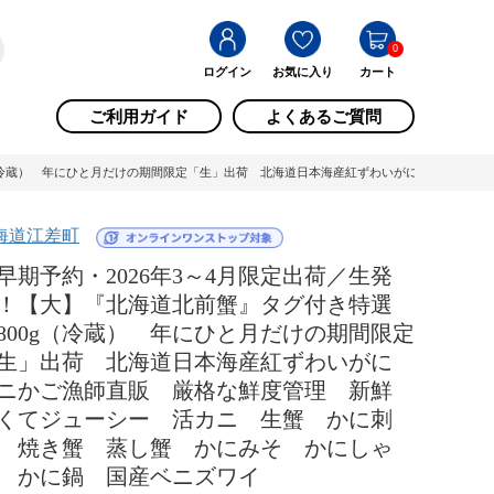
0
ログイン
お気に入り
カート
ご利用ガイド
よくあるご質問
0g（冷蔵） 年にひと月だけの期間限定「生」出荷 北海道日本海産紅ずわいがに カニかご
海道江差町
早期予約・2026年3～4月限定出荷／生発
！【大】『北海道北前蟹』タグ付き特選
800g（冷蔵） 年にひと月だけの期間限定
生」出荷 北海道日本海産紅ずわいがに
ニかご漁師直販 厳格な鮮度管理 新鮮
くてジューシー 活カニ 生蟹 かに刺
 焼き蟹 蒸し蟹 かにみそ かにしゃ
 かに鍋 国産ベニズワイ