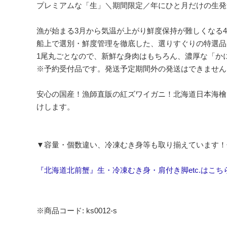
プレミアムな「生」＼期間限定／年にひと月だけの生発
漁が始まる3月から気温が上がり鮮度保持が難しくなる
船上で選別・鮮度管理を徹底した、選りすぐりの特選品
1尾丸ごとなので、新鮮な身肉はもちろん、濃厚な「か
※予約受付品です。発送予定期間外の発送はできません
安心の国産！漁師直販の紅ズワイガニ！北海道日本海檜
けします。
▼容量・個数違い、冷凍むき身等も取り揃えています！
『北海道北前蟹』生・冷凍むき身・肩付き脚etc.はこち
※商品コード: ks0012-s