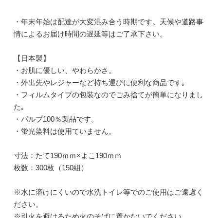
・年末年始は配達が大変混み合う時期です。天候や道路事
情によるお届け時間の遅延等はご了承下さい。
【日本製】
・お肌に優しい、やわらかさ。
・外出先やレジャーなど持ち運びに便利な商品です｡
・フィルムタイプの包装なのでごみ捨てが簡単になりまし
た｡
・パルプ100％製品です。
・蛍光染料は使用ていません。
寸法：たて190ｍｍ×よこ190ｍｍ
枚数：300枚（150組）
※水に溶けにくいので水洗トイレ等でのご使用はご遠慮く
ださい。
※引火を避けるため火のそばに置かないでください。