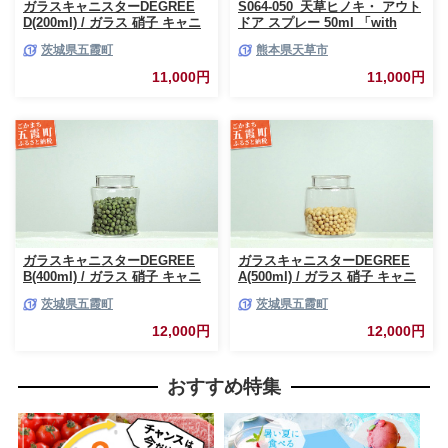
ガラスキャニスターDEGREE
S064-050_天草ヒノキ・ アウト
D(200ml) / ガラス 硝子 キャニ
ドア スプレー 50ml 「with
スター DEGREE ハンドメイド
NATURE」
茨城県五霞町
熊本県天草市
耐熱 一生もの 職人 こだわり
JIDA デザインミュージアムセ
11,000円
11,000円
レクション 茨城県 五霞町
ガラスキャニスターDEGREE
ガラスキャニスターDEGREE
B(400ml) / ガラス 硝子 キャニ
A(500ml) / ガラス 硝子 キャニ
スター DEGREE ハンドメイド
スター DEGREE ハンドメイド
茨城県五霞町
茨城県五霞町
耐熱 一生もの 職人 こだわり
耐熱 一生もの 職人 こだわり
JIDA デザインミュージアムセ
JIDA デザインミュージアムセ
12,000円
12,000円
レクション 茨城県 五霞町
レクション 茨城県 五霞町
おすすめ特集