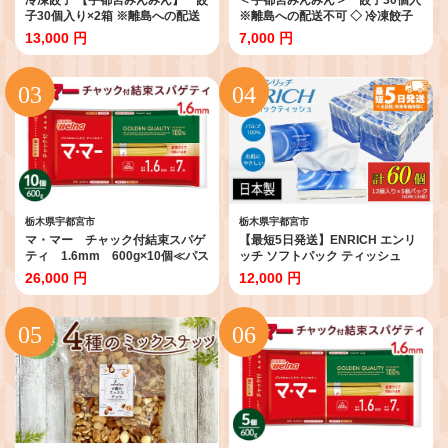
子30個入り×2箱 ※離島への配送
※離島への配送不可 ◇ 冷凍餃子
不可 ◇ | 餃子 冷凍餃子 冷凍 ぎょ
＜宇都宮みんみん＞ 餃子30個入
13,000 円
7,000 円
うざ ギョーザ ギョウザ 惣菜 中華
※離島への配送不可 ◇ | 餃子 冷凍
冷凍食品 焼き餃子 国産豚肉餃子
餃子 冷凍 ぎょうざ ギョーザ ギョ
豚肉餃子 国産野菜餃子 有名店 人
ウザ 惣菜 中華 冷凍食品 焼き餃子
気餃子 名物餃子 行列 お取り寄せ
国産豚肉餃子 豚肉餃子 国産野菜
餃子 グルメ おかず おつまみ 簡単
餃子 有名店 人気餃子 名物餃子 行
時短 送料無料 栃木県
列 お取り寄せ餃子 グルメ おかず
おつまみ 簡単 時短 送料無料 栃木
県
栃木県宇都宮市
栃木県宇都宮市
マ・マー チャック付結束スパゲ
【最短5日発送】ENRICH エンリ
ティ 1.6mm 600g×10個≪パス
ッチ ソフトパック ティッシュ
タ パスタ麺 スパゲティ 国産 ≫
300枚（150組）5パック×12個入
26,000 円
12,000 円
り 計60個【日本製】| 日用品 消耗
品 まとめ買い 常備品 生活用品 テ
ィッシュペーパー 60個