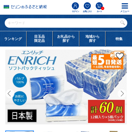
0
メニュー
ログイン
お気に入り
カート
目玉品
お礼品から
地域から
ランキング
特集
限定品
探す
探す