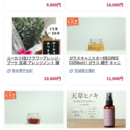
5,000円
10,000円
ユーカリ(生)フラワーアレンジ -
ガラスキャニスターDEGREE
ブーケ 生花 アレンジメント 国
C(250ml) / ガラス 硝子 キャニ
産 熊本県産 切り花 15～20本 イ
スター DEGREE ハンドメイド
熊本県甲佐町
茨城県五霞町
ンテリア 虫よけ作用 人気 おす
耐熱 一生もの 職人 こだわり
すめ 熊本県 甲佐町
JIDA デザインミュージアムセ
10,000円
11,000円
レクション 茨城県 五霞町