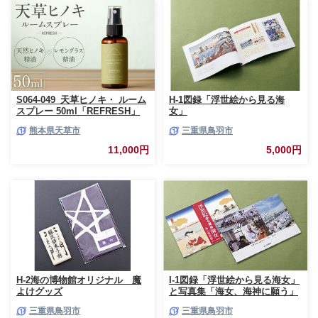
ーパー 人気 おすすめ [sf001-
012]
S064-049_天草ヒノキ・ ルーム
H-1図録「浮世絵から見る海
スプレー 50ml「REFRESH」
女」
熊本県天草市
三重県鳥羽市
11,000円
5,000円
H-2海の博物館オリジナル 魔
I-1図録「浮世絵から見る海女」
よけグッズ
と写真集「海女、海神に願う」
三重県鳥羽市
三重県鳥羽市