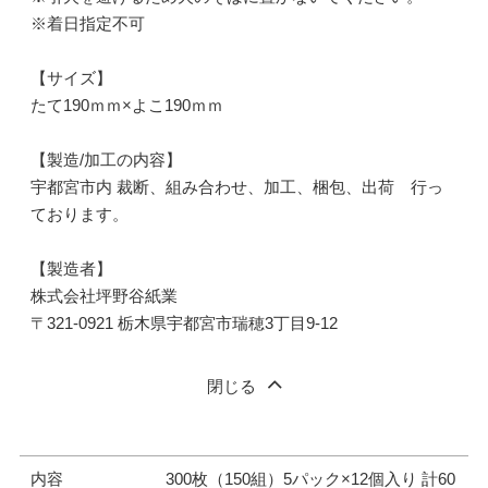
※着日指定不可
【サイズ】
たて190ｍｍ×よこ190ｍｍ
【製造/加工の内容】
宇都宮市内 裁断、組み合わせ、加工、梱包、出荷 行っ
ております。
【製造者】
株式会社坪野谷紙業
〒321-0921 栃木県宇都宮市瑞穂3丁目9-12
閉じる
内容
300枚（150組）5パック×12個入り 計60