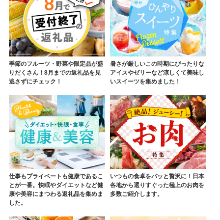
季節のフルーツ・野菜や限定品が盛
暑さが厳しいこの時期にぴったりな
りだくさん！8月までの返礼品を見
アイスやゼリーなど涼しくて美味し
逃さずにチェック！
いスイーツを集めました！
仕事もプライベートも健康であるこ
いつもの食卓をパッと贅沢に！日本
とが一番。快眠やダイエットなど健
各地から選りすぐった極上のお肉を
康や美容にまつわる返礼品を集めま
多数ご紹介します。
した。