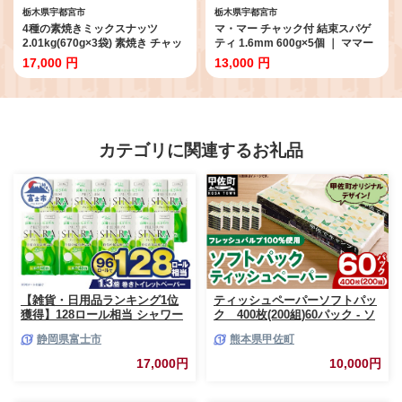
栃木県宇都宮市
栃木県宇都宮市
4種の素焼きミックスナッツ
マ・マー チャック付 結束スパゲ
2.01kg(670g×3袋) 素焼き チャッ
ティ 1.6mm 600g×5個 ｜ ママー
ク付き 健康 美容 直火焙煎 煎りた
日清製粉ウェルナ パスタ チャッ
17,000 円
13,000 円
て うさぎや くるみ アーモンド マ
ク 結束 結束タイプ パスタ麺 スパ
カデミアナッツ カシューナッツ
ゲティ スパゲッティ ご飯 ランチ
ディナー 時短 お手軽 国産 乾麺 麺
ミートソース カルボナーラ 大谷
翔平 ドジャース
カテゴリに関連するお礼品
【雑貨・日用品ランキング1位
ティッシュペーパーソフトパッ
獲得】128ロール相当 シャワー
ク 400枚(200組)60パック - ソ
トイレに最適 トイレットペーパ
フトパック ティッシュ ペーパ
静岡県富士市
熊本県甲佐町
ー ダブル プレミアムシンラ 96
ー 生活用品 雑貨 日用品 必需品
ロール (12R×8パック) 配達時間
紙 常備品 まとめ買い 備蓄 防災
17,000円
10,000円
指定可能 1.3倍巻き トイレット
ストック 熊本県 甲佐町【ZC】
ペーパー 日用品 トイレットペ
【価格改定XB】
ーパー 生活用品 トイレットペ