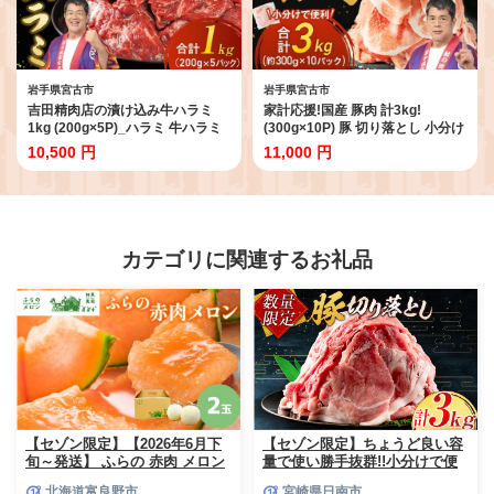
岩手県宮古市
岩手県宮古市
吉田精肉店の漬け込み牛ハラミ
家計応援!国産 豚肉 計3kg!
1kg (200g×5P)_ハラミ 牛ハラミ
(300g×10P) 豚 切り落とし 小分け
牛肉 肉 お肉 にく 焼肉 焼き肉 や
で便利_豚肉 肉 国産 スライス 小
10,500 円
11,000 円
きにく 丼 牛 味付け タレ 岩手県
分け 切り落し 冷凍 家庭用 人気 お
宮古市 おかず おつまみ BBQ バー
すすめ 送料無料 便利
ベキュー ギフト プレゼント 冷凍
【1658904】
送料無料【1440322】
カテゴリに関連するお礼品
【セゾン限定】【2026年6月下
【セゾン限定】ちょうど良い容
旬～発送】 ふらの 赤肉 メロン
量で使い勝手抜群!!小分けで便
2玉入 計4kg前後 北海道 富良野
利 数量限定 豚 切り落とし 計
北海道富良野市
宮崎県日南市