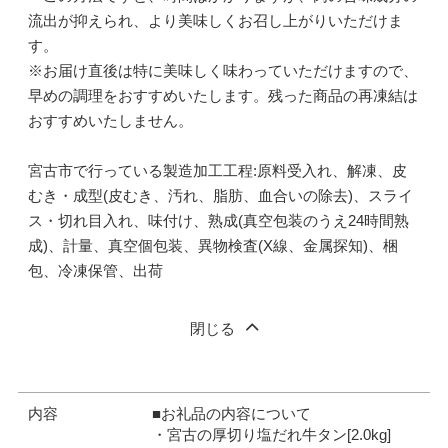
流出が抑えられ、より美味しくお召し上がりいただけま
す。
※お届け直後は特に美味しく味わっていただけますので、
早めの調理をおすすめいたします。残った商品の再凍結は
おすすめいたしません。
宮古市で行っている製造加工工程:原料受入れ、解凍、皮
むき・成型(皮むき、汚れ、脂肪、血合いの除去)、スライ
ス・切れ目入れ、味付け、熟成(真空包装のうえ24時間熟
成)、計量、真空個包装、異物検査(X線、金属探知)、梱
包、冷凍保管、出荷
閉じる
内容
■お礼品の内容について
・宮古の厚切り塩だれ牛タン[2.0kg]