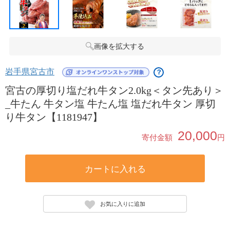
画像を拡大する
岩手県宮古市
？
宮古の厚切り塩だれ牛タン2.0kg＜タン先あり＞
_牛たん 牛タン塩 牛たん塩 塩だれ牛タン 厚切
り牛タン【1181947】
20,000
寄付金額
円
カートに入れる
お気に入りに追加