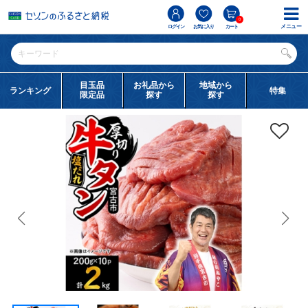
0
メニュー
ログイン
お気に入り
カート
目玉品
お礼品から
地域から
ランキング
特集
限定品
探す
探す