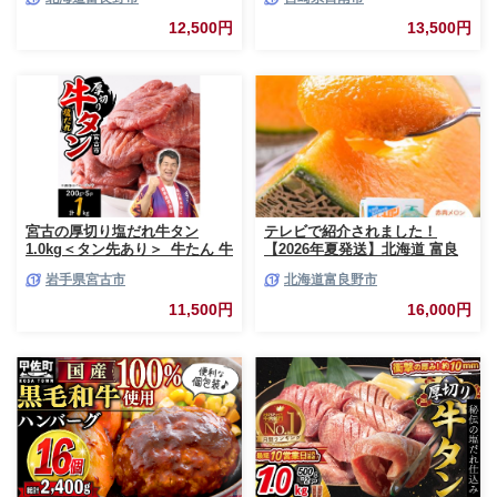
市 (相馬農園) メロン フルーツ
3kg お肉 豚肉 ポーク 国産 小分
果物 新鮮 甘い 贈り物 ギフト
け 真空パック 個包装 万能食材
12,500円
13,500円
道産 ジューシー おやつ ふらの
おすすめ おかず 食品 炒め物 お
ブランド 夏
弁当 豚丼 豚しゃぶ しゃぶしゃ
ぶ 焼肉 お祝い 記念日 ギフト
贈り物 贈答 プレゼント おすそ
分け 宮崎県 日南市 送料無料
_BCV1-24
宮古の厚切り塩だれ牛タン
テレビで紹介されました！
1.0kg＜タン先あり＞_牛たん 牛
【2026年夏発送】北海道 富良
タン塩 牛たん塩 塩だれ牛タン
野産 赤肉メロン 2玉 計3.2kg以
岩手県宮古市
北海道富良野市
厚切り牛タン【1181948】
上 大玉サイズ メロン
11,500円
16,000円