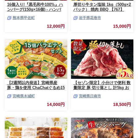
16個入り!『黒毛和牛100%』ハ
厚切り牛タン塩味 1kg（500g×2
ンバーグ(150g×16個) - ハンバ
パック） 焼肉 BBQ 【767】
ーグ おべんとう お弁当 おかず
熊本県甲佐町
岩手県花巻市
個包装 小分け 人気 牛肉100%
黒毛和牛 冷凍 国産 おすすめ ラ
12,000円
15,000円
ンキング 和牛 お取り寄せ 焼く
だけ 熊本県産 熊本産 国内産 国
産牛 総菜 甲佐町【価格改定】X
【2週間以内発送】宮崎県産
【セゾン限定】小分けで便利 数
豚・鶏を使用 ChaChatぐるめ15
量限定 豚 切り落とし 計5kg お
個バラエティセット
肉 豚肉 ポーク 国産 小分け 真
宮崎県木城町
宮崎県日南市
_K16_0040_4
空パック 個包装 万能食材 おす
すめ おかず 食品 炒め物 お弁当
14,000円
18,500円
豚丼 豚しゃぶ しゃぶしゃぶ 焼
肉 お祝い 記念日 ギフト 贈り物
贈答 プレゼント おすそ分け 宮
崎県 日南市 送料無料_CCV2-26