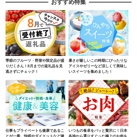
おすすめ特集
季節のフルーツ・野菜や限定品が盛
暑さが厳しいこの時期にぴったりな
りだくさん！8月までの返礼品を見
アイスやゼリーなど涼しくて美味し
逃さずにチェック！
いスイーツを集めました！
仕事もプライベートも健康であるこ
いつもの食卓をパッと贅沢に！日本
とが一番。快眠やダイエットなど健
各地から選りすぐった極上のお肉を