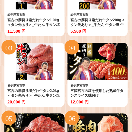
岩手県宮古市
岩手県宮古市
宮古の厚切り塩だれ牛タン1.0kg
宮古の厚切り塩だれ牛タン200g＜
＜タン先あり＞_牛たん 牛タン塩
タン先あり＞_牛たん 牛タン塩 牛
牛たん塩 塩だれ牛タン 厚切り牛
たん塩 塩だれ牛タン 厚切り牛タ
11,500 円
5,500 円
タン【1181948】
ン【1636528】
岩手県宮古市
岩手県宮古市
宮古の厚切り塩だれ牛タン2.0kg
三陸宮古の塩を使用した熟成牛タ
＜タン先あり＞_牛たん 牛タン塩
ンスライス味付け
牛たん塩 塩だれ牛タン 厚切り牛
400g(200g×2)_牛タン 牛たん タ
20,000 円
12,000 円
タン【1181947】
ン 熟成牛タン 牛肉 肉 お肉 にく
たん 焼肉 焼き肉 塩 味付け おかず
おつまみ 岩手県 宮古市 ギフト プ
レゼント 冷凍 送料無料
【1218448】