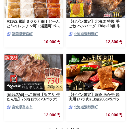
A1362.累計３００万個！どーん
【セゾン限定】北海道 特製 手
と3kg.レンチン可・湯煎可.ベス
ごね ハンバーグ 130g×10個 牛
トな４種ハンバーグセット
肉 豚肉 合挽 挽肉 ミンチ 国産
福岡県新宮町
北海道洞爺湖町
【150g×20個】【訳あり】【北
肉屋 手作り 小分け ジューシー
海道・沖縄・離島へ配送不可】
おかず 本格的 簡単 調理 グルメ
10,000円
12,800円
お取り寄せ お肉屋 たどころ 送
料無料
[仙台名物] べこ政宗【訳アリ 牛
【セゾン限定】洞爺 あか牛 焼
たん塩】750g (250g×3パック)
肉用 (バラ肉) 1kg(200g×5パッ
｜牛タン しお 訳あり 焼肉 牛肉
ク) 北海道 洞爺湖 お肉 牛肉 バ
宮城県富谷市
北海道洞爺湖町
[0256]
ーベキュー おうち焼肉 BBQ ジ
ューシー ヘルシー 赤身本来の
12,000円
16,000円
うまみ コク 柔らかい