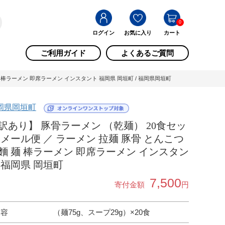
0
ログイン
お気に入り
カート
ご利用ガイド
よくあるご質問
麺 棒ラーメン 即席ラーメン インスタント 福岡県 岡垣町 / 福岡県岡垣町
岡県岡垣町
訳あり】 豚骨ラーメン （乾麺） 20食セッ
 メール便 ／ ラーメン 拉麺 豚骨 とんこつ
麵 麺 棒ラーメン 即席ラーメン インスタン
 福岡県 岡垣町
7,500
寄付金額
円
内容
（麺75g、スープ29g）×20食