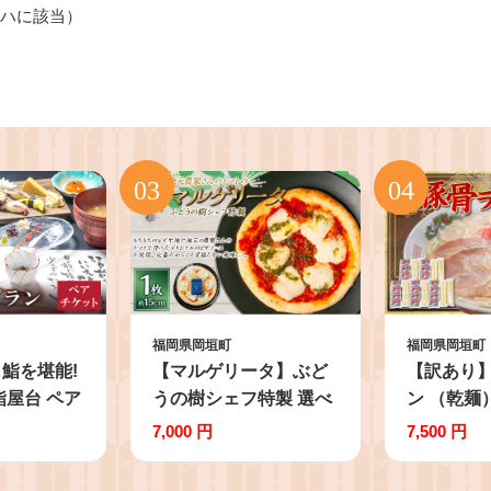
号ハに該当）
福岡県岡垣町
福岡県岡垣町
鮨を堪能!
【マルゲリータ】ぶど
【訳あり】
鮨屋台 ペア
うの樹シェフ特製 選べ
ン （乾麺
るピザ1枚 ピザ ピッツ
メール便 
7,000 円
7,500 円
ァ マルゲリータ 冷凍ピ
拉麺 豚骨
ザ 冷凍ピッツァ イタリ
麵 麺 棒