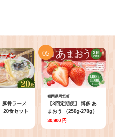
福岡県岡垣町
 豚骨ラーメ
【3回定期便】 博多 あ
） 20食セット
まおう （250g-270g）
／ ラーメン
×4パック いちご 苺 イ
30,900 円
 とんこつ 乾
チゴ あまおう フルーツ
ラーメン 即席
果物 くだもの 定期 福