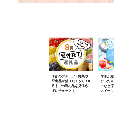
マイ しゅうまい 雑穀米
あんかけ ミネストロー
ネ すっぽんスープ コラ
ーゲン ハンバーグ 和風
治部煮 オランダ煮 惣菜
季節のフルーツ・野菜や
暑さが厳
限定品が盛りだくさん！8
ぴったり
月までの返礼品を見逃さ
ーなど涼
ずにチェック！
スイーツ