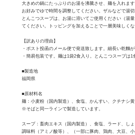
大きめの鍋にたっぷりのお湯を沸騰させ、麺を入れます
お好みでゆで時間を調整してください。ザルなどで湯切
とんこつスープは、お湯に溶いてご使用ください（湯量：
てください。トッピングを加えることで一層美味しくな
【訳ありの理由】
・ポスト投函のメール便で発送致します。細長い乾麵が
・簡易包装です。麺は1袋2食入り。とんこつスープは1
■製造地
福岡県
■原材料名
麺：小麦粉（国内製造）、食塩、かんすい、クチナシ黄
※そばと同一ラインで製造しています。
スープ：畜肉エキス（国内製造）、食塩、ラード、しょ
調味料（アミノ酸等）、（一部に豚肉、鶏肉、大豆、小