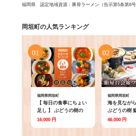
福岡県 認定地域資源：豚骨ラーメン（告示第5条第8
岡垣町の人気ランキング
福岡県岡垣町
福岡県岡垣町
【 毎日の食事にちょい
海を見ながら
足し 】 ぶどうの樹の
ぶどうの樹 
「 健康応援ごはん 」 6
お食事券
16,000 円
46,000 円
食セット 冷凍 おかず
簡単 時短 料理 シュウ