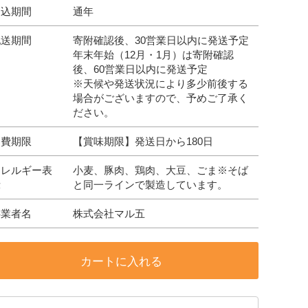
申込期間
通年
配送期間
寄附確認後、30営業日以内に発送予定
年末年始（12月・1月）は寄附確認
後、60営業日以内に発送予定
※天候や発送状況により多少前後する
場合がございますので、予めご了承く
ださい。
消費期限
【賞味期限】発送日から180日
アレルギー表
小麦、豚肉、鶏肉、大豆、ごま※そば
示
と同一ラインで製造しています。
事業者名
株式会社マル五
カートに入れる