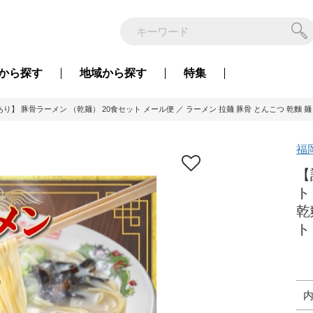
から
探す
地域から
探す
特集
り】 豚骨ラーメン （乾麺） 20食セット メール便 ／ ラーメン 拉麺 豚骨 とんこつ 乾麵 
福
【
ト
乾
ト