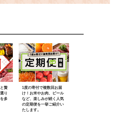
インスタント
岡県 岡垣町 【2027年2
垣町
月上旬-4月下旬発送予
定】
と贅
1度の寄付で複数回お届
選り
け！お米やお肉、ビール
を多
など、楽しみが続く人気
の定期便を一挙ご紹介い
たします。