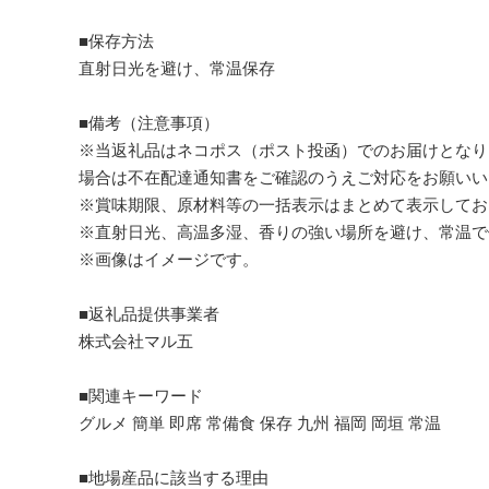
■保存方法
直射日光を避け、常温保存
■備考（注意事項）
※当返礼品はネコポス（ポスト投函）でのお届けとなり
場合は不在配達通知書をご確認のうえご対応をお願いい
※賞味期限、原材料等の一括表示はまとめて表示してお
※直射日光、高温多湿、香りの強い場所を避け、常温で
※画像はイメージです。
■返礼品提供事業者
株式会社マル五
■関連キーワード
グルメ 簡単 即席 常備食 保存 九州 福岡 岡垣 常温
■地場産品に該当する理由