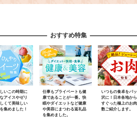
アン グルメ 冷凍 福岡
ラーメン 
県 岡垣町
福岡県 岡
おすすめ特集
しいこの時期に
仕事もプライベートも健
いつもの食卓をパッ
なアイスやゼリ
康であることが一番。快
沢に！日本各地から
しくて美味しい
眠やダイエットなど健康
すぐった極上のお肉
を集めました！
や美容にまつわる返礼品
数ご紹介します。
を集めました。