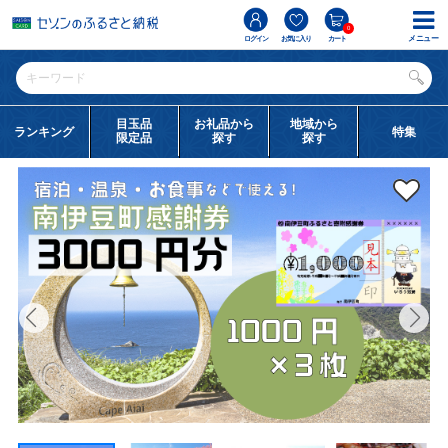
0
メニュー
ログイン
お気に入り
カート
目玉品
お礼品から
地域から
ランキング
特集
限定品
探す
探す