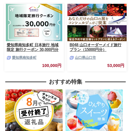
愛知県南知多町 日本旅行 地域
B048 山口オーダーメイド旅行
限定 旅行クーポン 30,000円分
プラン（15000円分）
旅行 旅行券 観光 レジャー 宿泊
愛知県南知多町
山口県山口市
アウトドア 温泉 リフレッシュ
家族 友人 カップル 愛知 南知多
100,000円
53,000円
おすすめ特集